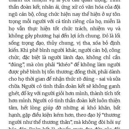
thần đoàn kết, nhân ái, ứng xử có văn hóa của đội
ngũ cán bộ, công chức hiện nay thể hiện ở sự tôn
trọng mỗi người với cá tính riêng của họ, miễn là
họ vẫn thực hiện tốt chức trách, nhiệm vụ và
không gây phương hại đến lợi ích chung. Đó là lối
sống trọng đạo, thủy chung, vị tha, xóa bỏ định
kiến. Khi phê bình người khác, người cán bộ, công
chức, đặc biệt là người lãnh đạo, không chỉ cần
“đúng”, mà còn phải “khéo” để không làm người
được phê bình bị tổn thương; đồng thời, phải dành
cho họ thời gian để nhận thức rõ đúng - sai và sửa
chữa. Người có tinh thần đoàn kết sẽ không ganh
ghét, đố kỵ với người giỏi hơn mình, thành tích tốt
hơn mình. Người có tinh thần đoàn kết luôn thiện
tâm, hết lòng giúp đỡ những ai khó khăn, bất
hạnh, gặp điều kiện kém hơn, theo đạo lý “thương
người như thể thương thân”, mà không đòi hỏi sự