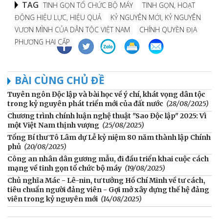
TAG
TINH GỌN TỔ CHỨC BỘ MÁY
TINH GỌN, HOẠT
ĐỘNG HIỆU LỰC, HIỆU QUẢ
KỶ NGUYÊN MỚI, KỶ NGUYÊN
VƯƠN MÌNH CỦA DÂN TỘC VIỆT NAM
CHÍNH QUYỀN ĐỊA
PHƯƠNG HAI CẤP
BÀI CÙNG CHỦ ĐỀ
Tuyên ngôn Độc lập và bài học về ý chí, khát vọng dân tộc
trong kỷ nguyên phát triển mới của đất nước
(28/08/2025)
Chương trình chính luận nghệ thuật "Sao Độc lập" 2025: Vì
một Việt Nam thịnh vượng
(25/08/2025)
Tổng Bí thư Tô Lâm dự Lễ kỷ niệm 80 năm thành lập Chính
phủ
(20/08/2025)
Công an nhân dân gương mẫu, đi đầu triển khai cuộc cách
mạng về tinh gọn tổ chức bộ máy
(19/08/2025)
Chủ nghĩa Mác - Lê-nin, tư tưởng Hồ Chí Minh về tư cách,
tiêu chuẩn người đảng viên - Gợi mở xây dựng thế hệ đảng
viên trong kỷ nguyên mới
(14/08/2025)