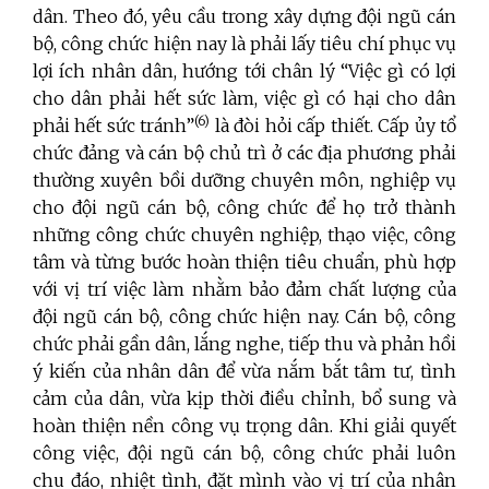
dân. Theo đó, yêu cầu trong xây dựng đội ngũ cán
bộ, công chức hiện nay là phải lấy tiêu chí phục vụ
lợi ích nhân dân, hướng tới chân lý “Việc gì có lợi
cho dân phải hết sức làm, việc gì có hại cho dân
(6)
phải hết sức tránh”
là đòi hỏi cấp thiết. Cấp ủy tổ
chức đảng và cán bộ chủ trì ở các địa phương phải
thường xuyên bồi dưỡng chuyên môn, nghiệp vụ
cho đội ngũ cán bộ, công chức để họ trở thành
những công chức chuyên nghiệp, thạo việc, công
tâm và từng bước hoàn thiện tiêu chuẩn, phù hợp
với vị trí việc làm nhằm bảo đảm chất lượng của
đội ngũ cán bộ, công chức hiện nay. Cán bộ, công
chức phải gần dân, lắng nghe, tiếp thu và phản hồi
ý kiến của nhân dân để vừa nắm bắt tâm tư, tình
cảm của dân, vừa kịp thời điều chỉnh, bổ sung và
hoàn thiện nền công vụ trọng dân. K
hi giải quyết
công việc, đội ngũ cán bộ, công chức phải luôn
chu đáo, nhiệt tình, đặt mình vào vị trí của nhân