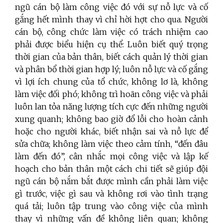
ngũ cán bộ làm công việc đó với sự nỗ lực và cố
gắng hết mình thay vì chỉ hời hợt cho qua. Người
cán bộ, công chức làm việc có trách nhiệm cao
phải được biểu hiện cụ thể: Luôn biết quý trọng
thời gian của bản thân, biết cách quản lý thời gian
và phân bổ thời gian hợp lý;
luôn nỗ lực và cố gắng
vì lợi ích chung của tổ chức, không lơ là, không
làm việc đối phó; không trì hoãn công việc và phải
luôn lan tỏa năng lượng tích cực đến những người
xung quanh; k
hông bao giờ đổ lỗi cho hoàn cảnh
hoặc cho người khác, biết nhận sai và nỗ lực để
sửa chữa; không
làm việc theo cảm tính, “đến đâu
làm đến đó”, cân nhắc mọi công việc và lập kế
hoạch cho bản thân một cách chi tiết sẽ giúp đội
ngũ cán bộ nắm bắt được mình cần phải làm việc
gì trước, việc gì sau và không rơi vào tình trạng
quá tải; luôn tập trung vào công việc của mình
thay vì những vấn đề không liên quan; không