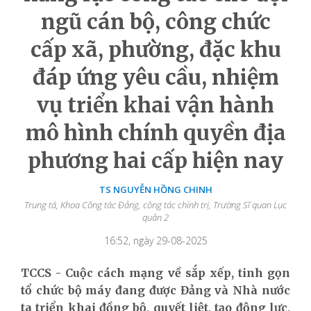
ngũ cán bộ, công chức
cấp xã, phường, đặc khu
đáp ứng yêu cầu, nhiệm
vụ triển khai vận hành
mô hình chính quyền địa
phương hai cấp hiện nay
TS NGUYỄN HỒNG CHINH
Trung tá, Khoa Công tác Đảng, công tác chính trị, Trường Sĩ quan Lục
quân 2
16:52, ngày 29-08-2025
TCCS - Cuộc cách mạng về sắp xếp, tinh gọn
tổ chức bộ máy đang được Đảng và Nhà nước
ta triển khai đồng bộ, quyết liệt, tạo động lực,