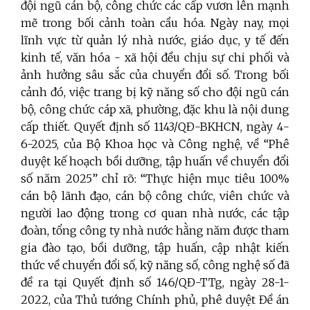
đội ngũ cán bộ, công chức các cấp vươn lên mạnh
mẽ trong bối cảnh toàn cầu hóa. Ngày nay, mọi
lĩnh vực từ quản lý nhà nước, giáo dục, y tế đến
kinh tế, văn hóa - xã hội đều chịu sự chi phối và
ảnh hưởng sâu sắc của chuyển đổi số. Trong bối
cảnh đó, việc trang bị kỹ năng số cho đội ngũ cán
bộ, công chức cáp xã, phường, đặc khu là nội dung
cấp thiết. Quyết định số 1143/QĐ-BKHCN, ngày 4-
6-2025, của Bộ Khoa học và Công nghệ, về “Phê
duyệt kế hoạch bồi dưỡng, tập huấn về chuyển đổi
số năm 2025” chỉ rõ: “Thực hiện mục tiêu 100%
cán bộ lãnh đạo, cán bộ công chức, viên chức và
người lao động trong cơ quan nhà nước, các tập
đoàn, tổng công ty nhà nước hằng năm được tham
gia đào tạo, bồi dưỡng, tập huấn, cập nhật kiến
thức về chuyển đổi số, kỹ năng số, công nghệ số đã
đề ra tại Quyết định số 146/QĐ-TTg, ngày 28-1-
2022, của Thủ tướng Chính phủ, phê duyệt Đề án