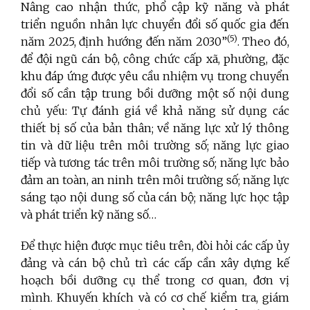
Nâng cao nhận thức, phổ cập kỹ năng và phát
triển nguồn nhân lực chuyển đổi số quốc gia đến
(5)
năm 2025, định hướng đến năm 2030”
. Theo đó,
để đội ngũ cán bộ, công chức cấp xã, phường, đặc
khu đáp ứng được yêu cầu nhiệm vụ trong chuyển
đổi số cần tập trung bồi dưỡng một số nội dung
chủ yếu: Tự đánh giá về khả năng sử dụng các
thiết bị số của bản thân
; v
ề năng lực xử lý thông
tin và dữ liệu trên môi trường số; năng lực giao
tiếp và tương tác trên môi trường số
; n
ăng lực bảo
đảm an toàn, an ninh trên môi trường số; năng lực
sáng tạo nội dung số của cán bộ; năng lực học tập
và phát triển kỹ năng số…
Để thực hiện được mục tiêu trên, đòi hỏi các cấp ủy
đảng và cán bộ chủ trì các cấp cần xây dựng kế
hoạch bồi dưỡng cụ thể trong cơ quan, đơn vị
mình. Khuyến khích và có cơ chế kiểm tra, giám