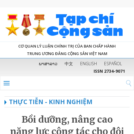
CƠ QUAN LÝ LUẬN CHÍNH TRỊ CỦA BAN CHẤP HÀNH
TRUNG ƯƠNG ĐẢNG CỘNG SẢN VIỆT NAM
ພາສາລາວ
中文
ENGLISH
ESPAÑOL
ISSN 2734-9071
THỰC TIỄN - KINH NGHIỆM
Bồi dưỡng, nâng cao
năng lực công tác cho đội