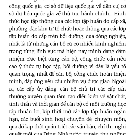
công quốc gia, cơ sở dữ liệu quốc gia về dân cư, cơ
sở dữ liệu quốc gia về thủ tục hành chính… Hình
thức học tập thông qua các lớp tập huấn do cấp xã,
phường, đặc khu tự tổ chức hoặc thông qua các lớp
tập huấn do cấp trên bồi dưỡng, qua đồng nghiệp,
nhất là từ những cán bộ cũ có nhiều kinh nghiệm
trong từng lĩnh vực mà hiện nay mình đang đảm
nhiệm. Đặc biệt từng cán bộ, công chức cần nêu
cao ý thức tự học tập, bồi dưỡng vì đây là yếu tố
quan trọng nhất để cán bộ, công chức hoàn thiện
mình, đáp ứng yêu cầu nhiệm vụ được giao. Ngoài
ra, các cấp ủy đảng, cán bộ chủ trì các cấp cần
thường xuyên quan tâm, tạo điều kiện về vật chất,
tinh thần và thời gian để cán bộ có môi trường học
tập thuận lợi, kịp thời mở các lớp tập huấn ngắn
hạn, các buổi sinh hoạt chuyên đề, chuyên môn,
qua đó kịp thời quán triệt các văn bản, chỉ thị, nghị
quyết mới của Đảng, Nhà nước; truyền thụ những