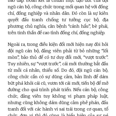
báo đáp. Đoàn kết là chuẩn mực đạo đức của đội
ngũ cán bộ, công chức trong mối quan hệ với đồng
chí, đồng nghiệp và nhân dân. Đó còn là sự kiên
quyết đấu tranh chống tư tưởng cục bộ, địa
phương chủ nghĩa, căn bệnh “cánh hẩu”, bè phái,
trên tinh thần đề cao tình đồng chí, đồng nghiệp.
Ngoài ra, trong điều kiện đổi mới hiện nay
đòi hỏi
đội ngũ cán bộ, đảng viên phải từ bỏ những “lối
mòn”, bảo thủ để có tư duy đổi mới, “vượt trước”.
Tuy nhiên, sự “vượt trước”, cái mới thường bắt đầu
từ mỗi cá nhân, thiểu số. Do đó, đội ngũ cán bộ,
công chức cần có sự dũng cảm, bản lĩnh để dám
bứt phá khỏi cái cũ, vươn tới cái mới, tiến bộ để mở
đường cho quá trình phát triển. Nếu cán bộ, công
chức, đảng viên tuy không vi phạm pháp luật,
nhưng cũng không dám dũng cảm phê phán, đấu
tranh đối với các hành vi sai trái trong cơ quan, tổ
chức, đơn vị thì đó cũng là biểu hiện của sự né