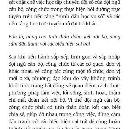
sát chặt chẽ việc học tập chuyển đổi số của đội ngũ
cán bộ, công chức trong thực hiện bồi dưỡng trực
tuyến trên nền tảng "Bình dân học vụ số" và các
nền tảng học trực tuyến mở đại trà khác.
Bốn là, nâng cao tinh thần đoàn kết nội bộ, dũng
cảm đấu tranh với các biểu hiện sai trái
Sau khi tiến hành sắp xếp, tinh gọn và sáp nhập,
đội ngũ cán bộ, công chức từ các cơ quan, đơn vị
khác nhau về công tác cùng một tổ chức, đơn vị
mới ở xã, phường, đặc khu do vậy không tránh
khỏi tình trạng bất đồng về quan điểm, cách thức,
phương pháp làm việc, lối sống, sinh hoạt, thậm
chí mất đoàn kết nội bộ. Vì thế, đội ngũ cán bộ,
công chức phải có tinh thần đoàn kết cao, biết
chia sẻ, giúp đỡ nhau trong công việc, dũng cảm
đấu tranh với các biểu hiện sai trái để cùng hoàn
thành tốt nhiệm vụ là yêu cầu quan trọng.
Tinh