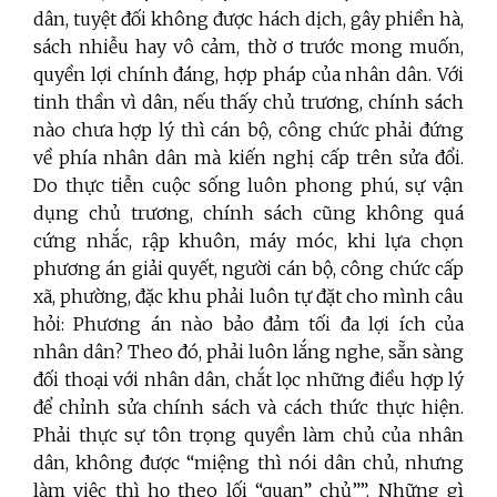
dân, tuyệt đối không được hách dịch, gây phiền hà,
sách nhiễu hay vô cảm, thờ ơ trước mong muốn,
quyền lợi chính đáng, hợp pháp của nhân dân. Với
tinh thần vì dân, nếu thấy chủ trương, chính sách
nào chưa hợp lý thì cán bộ, công chức phải đứng
về phía nhân dân mà kiến nghị cấp trên sửa đổi.
Do thực tiễn cuộc sống luôn phong phú, sự vận
dụng chủ trương, chính sách cũng không quá
cứng nhắc, rập khuôn, máy móc, khi lựa chọn
phương án giải quyết, người cán bộ, công chức cấp
xã, phường, đặc khu phải luôn tự đặt cho mình câu
hỏi: Phương án nào bảo đảm tối đa lợi ích của
nhân dân? Theo đó, phải luôn lắng nghe, sẵn sàng
đối thoại với nhân dân, chắt lọc những điều hợp lý
để chỉnh sửa chính sách và cách thức thực hiện.
Phải thực sự tôn trọng quyền làm chủ của nhân
dân, không được “miệng thì nói dân chủ, nhưng
làm việc thì họ theo lối “quan” chủ””. Những gì