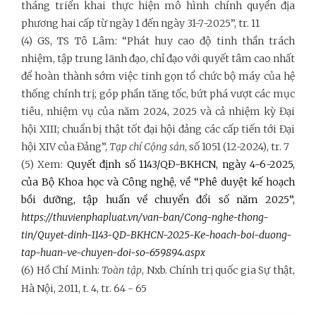
tháng triển khai thực hiện mô hình chính quyền địa
phương hai cấp từ ngày 1 đến ngày 31-7-2025”, tr. 11
(4) GS, TS Tô Lâm: “Phát huy cao độ tinh thần trách
nhiệm, tập trung lãnh đạo, chỉ đạo với quyết tâm cao nhất
để hoàn thành sớm việc tinh gọn tổ chức bộ máy của hệ
thống chính trị; góp phần tăng tốc, bứt phá vượt các mục
tiêu, nhiệm vụ của năm 2024, 2025 và cả nhiệm kỳ Đại
hội XIII; chuẩn bị thật tốt đại hội đảng các cấp tiến tới Đại
hội XIV của Đảng”,
Tạp chí Cộng sản
, số 1051 (12-2024), tr. 7
(5) Xem:
Quyết định số 1143/QĐ-BKHCN, ngày 4-6-2025,
của Bộ Khoa học và Công nghệ, về “Phê duyệt kế hoạch
bồi dưỡng, tập huấn về chuyển đổi số năm 2025”,
https://thuvienphapluat.vn/van-ban/Cong-nghe-thong-
tin/Quyet-dinh-1143-QD-BKHCN-2025-Ke-hoach-boi-duong-
tap-huan-ve-chuyen-doi-so-659894.aspx
(6) Hồ Chí Minh:
Toàn tập
, Nxb. Chính trị quốc gia Sự thật,
Hà Nội, 2011, t. 4, tr. 64 - 65