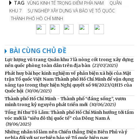
TAG
VÙNG KINH TẾ TRỌNG ĐIỂM PHÍA NAM
QUÂN
KHU 7
SỰ NGHIỆP XÂY DỰNG VÀ BẢO VỆ TỔ QUỐC
THÀNH PHỐ HỒ CHÍ MINH
BÀI CÙNG CHỦ ĐỀ
Lực lượng vũ trang Quân khu 7 là nòng cốt trong xây dựng
nền quốc phòng toàn dân trên địa bàn
(27/07/2025)
Phát huy bài học kinh nghiệm về phản biện xã hội của Mặt
trận Tổ quốc Việt Nam Thành phố Hồ Chí Minh để vận dụng
sáng tạo trong thực hiện Nghị quyết số 98/2023/QH15 của
Quốc hội
(30/06/2025)
Thành phố Hồ Chí Minh - Thành phố “đáng sống”, vươn
mình trong kỷ nguyên phát triển mới
(30/06/2025)
Tổng Bí thư Tô Lâm: Thành phố Hồ Chí Minh hướng tới tầm
vóc mới là “siêu đô thị quốc tế” của Đông Nam Á
(19/06/2025)
Những nhân tố làm nên Chiến thắng Điện Biên Phủ và ý
nghĩa đối với sự nghiệp bảo vệ Tổ quốc hiện nay