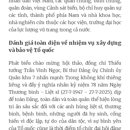
nhân dân Việt Nam, các quân chủng, binh chủng,
quân đoàn, vùng Cảnh sát biển, bộ chỉ huy quân sự
các tỉnh, thành phố phía Nam và nhà khoa học,
nhà nghiên cứu thuộc các học viện, trường đại học
của lực lượng vũ trang trong cả nước.
Đánh giá toàn diện về nhiệm vụ xây dựng
và bảo vệ Tổ quốc
Phát biểu chào mừng hội thảo, đồng chí Thiếu
tướng Trần Vinh Ngọc, Bí thư Đảng ủy, Chính ủy
Quân khu 7 nhấn mạnh: Trong không khí thiêng
liêng và đầy ý nghĩa nhân kỷ niệm 78 năm Ngày
Thương binh - Liệt sĩ (27-7-1947 - 27-7-2025), dịp
để toàn Đảng, toàn dân và toàn quân thể hiện lòng
tri ân sâu sắc đối với các anh hùng liệt sĩ, thương
binh, bệnh binh, những người đã hy sinh, cống
hiến vì độc lập, tự do của dân tộc, vì sự bình yên
của Tổ quốc; cũng là thời điểm tổ chức đại hội đảng