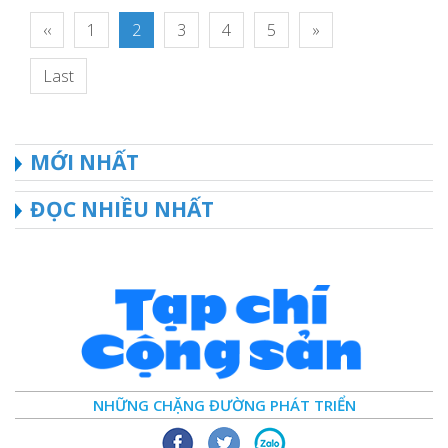
‹‹
1
2
3
4
5
»
Last
MỚI NHẤT
ĐỌC NHIỀU NHẤT
NHỮNG CHẶNG ĐƯỜNG PHÁT TRIỂN