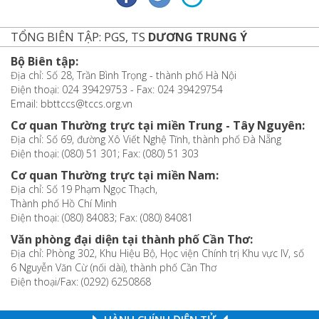
TỔNG BIÊN TẬP: PGS, TS
DƯƠNG TRUNG Ý
Bộ Biên tập:
Địa chỉ: Số 28, Trần Bình Trọng - thành phố Hà Nội
Điện thoại: 024 39429753 - Fax: 024 39429754
Email: bbttccs@tccs.org.vn
Cơ quan Thường trực tại miền Trung - Tây Nguyên:
Địa chỉ: Số 69, đường Xô Viết Nghệ Tĩnh, thành phố Đà Nẵng
Điện thoại: (080) 51 301; Fax: (080) 51 303
Cơ quan Thường trực tại miền Nam:
Địa chỉ: Số 19 Phạm Ngọc Thạch,
Thành phố Hồ Chí Minh
Điện thoại: (080) 84083; Fax: (080) 84081
Văn phòng đại diện tại thành phố Cần Thơ:
Địa chỉ: Phòng 302, Khu Hiệu Bộ, Học viện Chính trị Khu vực IV, số
6 Nguyễn Văn Cừ (nối dài), thành phố Cần Thơ
Điện thoại/Fax: (0292) 6250868
HÀNH CHÍNH ĐIỆN TỬ