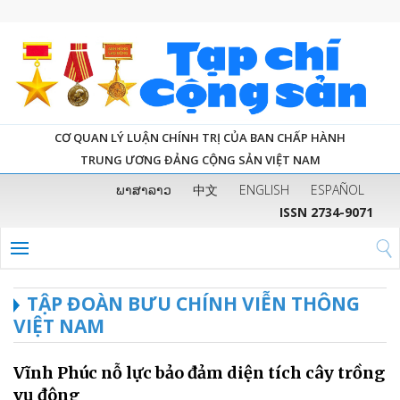
CƠ QUAN LÝ LUẬN CHÍNH TRỊ CỦA BAN CHẤP HÀNH
TRUNG ƯƠNG ĐẢNG CỘNG SẢN VIỆT NAM
ພາສາລາວ
中文
ENGLISH
ESPAÑOL
ISSN 2734-9071
TẬP ĐOÀN BƯU CHÍNH VIỄN THÔNG
VIỆT NAM
Vĩnh Phúc nỗ lực bảo đảm diện tích cây trồng
vụ đông