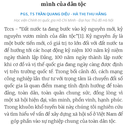
mình của dân tộc
PGS, TS TRẦN QUANG DIỆU - HÀ THỊ THU HẰNG
Học viện Chính trị quốc gia Hồ Chí Minh - Đại học Thủ đô Hà Nội
Tccs - “Đất nước ta đang bước vào kỷ nguyên mới, kỷ
nguyên vươn mình của dân tộc”[1]. Kỷ nguyên ấy là
một bước tiến mới, có giá trị to lớn đối với đất nước ta
để hướng tới các hoạt động kỷ niệm 100 năm kỷ niệm
ngày thành lập Đảng, 100 năm ngày thành lập nước
khi cơ đồ và vị thế quốc gia đang ngày càng được định
vị trên trường quốc tế. Trong bối cảnh đó, cách mạng
công nghiệp lần thư tư với trọng tâm là chuyển đổi số
quốc gia là quan điểm mang tính định hướng để toàn
đảng, toàn dân, toàn quân chung sức, đồng lòng vì
một xã hội hiện đại, văn minh, phồn vinh, hạnh phúc.
Trong khuôn khổ tuyến bài này, chúng tôi nghiên cứu
và tìm hiểu về vấn đề xây dựng xã hội số ở Việt Nam để
góp phần vào sự nghiệp chung của toàn dân tộc.