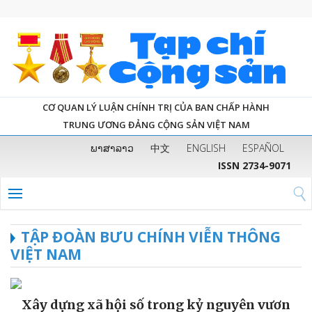
CƠ QUAN LÝ LUẬN CHÍNH TRỊ CỦA BAN CHẤP HÀNH
TRUNG ƯƠNG ĐẢNG CỘNG SẢN VIỆT NAM
ພາສາລາວ
中文
ENGLISH
ESPAÑOL
ISSN 2734-9071
TẬP ĐOÀN BƯU CHÍNH VIỄN THÔNG
VIỆT NAM
Xây dựng xã hội số trong kỷ nguyên vươn