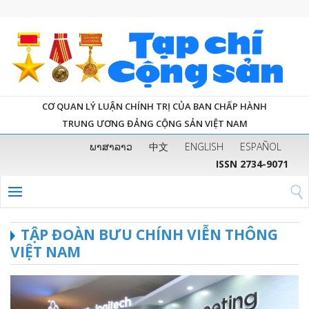
CƠ QUAN LÝ LUẬN CHÍNH TRỊ CỦA BAN CHẤP HÀNH
TRUNG ƯƠNG ĐẢNG CỘNG SẢN VIỆT NAM
ພາສາລາວ
中文
ENGLISH
ESPAÑOL
ISSN 2734-9071
TẬP ĐOÀN BƯU CHÍNH VIỄN THÔNG
VIỆT NAM