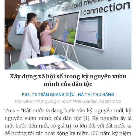
Xây dựng xã hội số trong kỷ nguyên vươn
mình của dân tộc
PGS, TS TRẦN QUANG DIỆU - HÀ THỊ THU HẰNG
Học viện Chính trị quốc gia Hồ Chí Minh - Đại học Thủ đô Hà Nội
Tccs - “Đất nước ta đang bước vào kỷ nguyên mới, kỷ
nguyên vươn mình của dân tộc”[1]. Kỷ nguyên ấy là
một bước tiến mới, có giá trị to lớn đối với đất nước ta
để hướng tới các hoạt động kỷ niệm 100 năm kỷ niệm