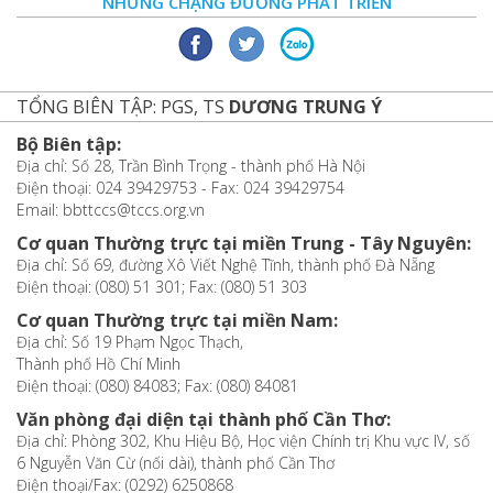
NHỮNG CHẶNG ĐƯỜNG PHÁT TRIỂN
TỔNG BIÊN TẬP: PGS, TS
DƯƠNG TRUNG Ý
Bộ Biên tập:
Địa chỉ: Số 28, Trần Bình Trọng - thành phố Hà Nội
Điện thoại: 024 39429753 - Fax: 024 39429754
Email: bbttccs@tccs.org.vn
Cơ quan Thường trực tại miền Trung - Tây Nguyên:
Địa chỉ: Số 69, đường Xô Viết Nghệ Tĩnh, thành phố Đà Nẵng
Điện thoại: (080) 51 301; Fax: (080) 51 303
Cơ quan Thường trực tại miền Nam:
Địa chỉ: Số 19 Phạm Ngọc Thạch,
Thành phố Hồ Chí Minh
Điện thoại: (080) 84083; Fax: (080) 84081
Văn phòng đại diện tại thành phố Cần Thơ:
Địa chỉ: Phòng 302, Khu Hiệu Bộ, Học viện Chính trị Khu vực IV, số
6 Nguyễn Văn Cừ (nối dài), thành phố Cần Thơ
Điện thoại/Fax: (0292) 6250868