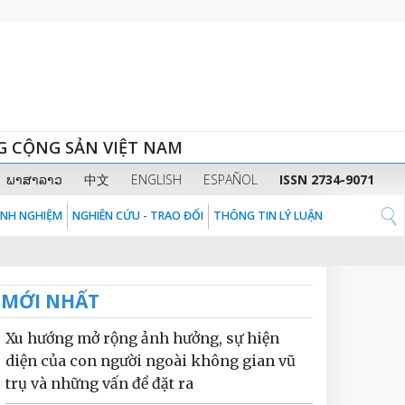
G CỘNG SẢN VIỆT NAM
ພາສາລາວ
中文
ENGLISH
ESPAÑOL
ISSN 2734-9071
KINH NGHIỆM
NGHIÊN CỨU - TRAO ĐỔI
THÔNG TIN LÝ LUẬN
MỚI NHẤT
Xu hướng mở rộng ảnh hưởng, sự hiện
diện của con người ngoài không gian vũ
trụ và những vấn đề đặt ra