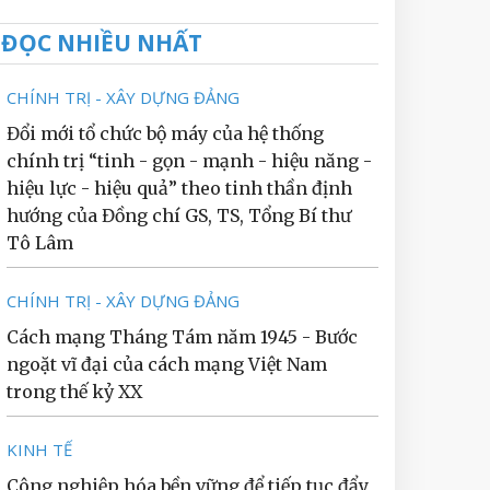
ĐỌC NHIỀU NHẤT
CHÍNH TRỊ - XÂY DỰNG ĐẢNG
Đổi mới tổ chức bộ máy của hệ thống
chính trị “tinh - gọn - mạnh - hiệu năng -
hiệu lực - hiệu quả” theo tinh thần định
hướng của Đồng chí GS, TS, Tổng Bí thư
Tô Lâm
CHÍNH TRỊ - XÂY DỰNG ĐẢNG
Cách mạng Tháng Tám năm 1945 - Bước
ngoặt vĩ đại của cách mạng Việt Nam
trong thế kỷ XX
KINH TẾ
Công nghiệp hóa bền vững để tiếp tục đẩy