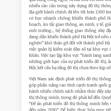
nhiều rào cản trong xây dựng đô thị thôn
địa giới hành chính đã lên tới hơn 3,300 km
cơ học nhanh chóng khiến thành phố Hà 
hoạch, ùn tắc giao thông, an ninh, y tế, gi
môi trường...; hệ thống giao thông dày đ
đang dần khiến thành phố Hà Nội trở nên c
nghẽn” khó tháo gỡ đối với thành phố Hà 
việc quản lý, kiểm soát dân số tại khu vực
khăn. Việc tạo lập khu vực “hành lang xan
những giới hạn của sự phát triển đô thị,
Nội; kết cấu hạ tầng đô thị chưa theo kịp n
Việt Nam xác định phát triển đô thị thôn
góp phần nâng cao tính cạnh tranh quốc g
hành nhiều chính sách nhằm thúc đẩy xây
thị thông minh, trong đó phải kể đến Quyế
“Đề án phát triển đô thị thông minh bền
đến năm 2030”. Để hiện thực hóa mục tiêu