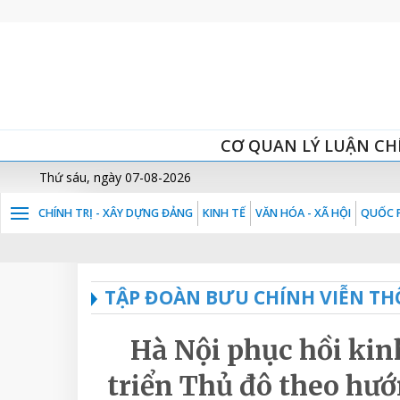
CƠ QUAN LÝ LUẬN CH
Thứ sáu, ngày 07-08-2026
CHÍNH TRỊ - XÂY DỰNG ĐẢNG
KINH TẾ
VĂN HÓA - XÃ HỘI
QUỐC P
TẬP ĐOÀN BƯU CHÍNH VIỄN TH
Hà Nội phục hồi kin
triển Thủ đô theo hướ