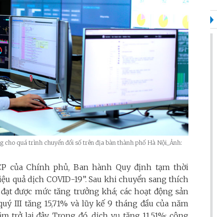
g cho quá trình chuyển đổi số trên địa bàn thành phố Hà Nội_Ảnh:
-CP của Chính phủ, Ban hành Quy định tạm thời
hiệu quả dịch COVID-19”. Sau khi chuyển sang thích
 đạt được mức tăng trưởng khá; các hoạt động sản
uý III tăng 15,71% và lũy kế 9 tháng đầu của năm
 trở lại đây. Trong đó, dịch vụ tăng 11,51%; công