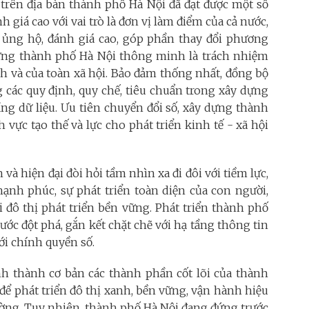
 trên địa bàn thành phố Hà Nội đã đạt được một số
giá cao với vai trò là đơn vị làm điểm của cả nước,
 ủng hộ, đánh giá cao, góp phần thay đổi phương
 dựng thành phố Hà Nội thông minh là trách nhiệm
ành và của toàn xã hội. Bảo đảm thống nhất, đồng bộ
g các quy định, quy chế, tiêu chuẩn trong xây dựng
tầng dữ liệu. Ưu tiên chuyển đổi số, xây dựng thành
vực tạo thế và lực cho phát triển kinh tế - xã hội
à hiện đại đòi hỏi tầm nhìn xa đi đôi với tiềm lực,
ạnh phúc, sự phát triển toàn diện của con người,
i đô thị phát triển bền vững. Phát triển thành phố
ớc đột phá, gắn kết chặt chẽ với hạ tầng thông tin
ới chính quyền số.
h thành cơ bản các thành phần cốt lõi của thành
ể phát triển đô thị xanh, bền vững, vận hành hiệu
ường. Tuy nhiên, thành phố Hà Nội đang đứng trước