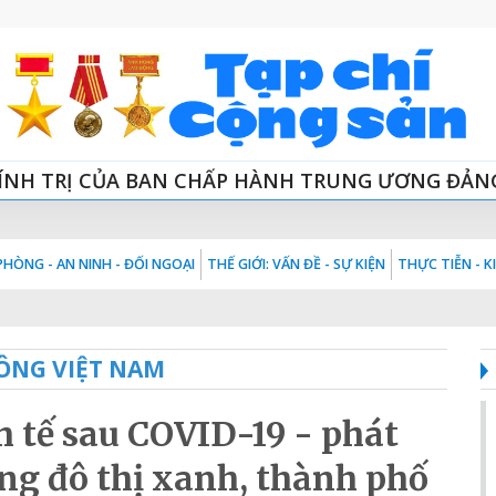
ÍNH TRỊ CỦA BAN CHẤP HÀNH TRUNG ƯƠNG ĐẢN
HÒNG - AN NINH - ĐỐI NGOẠI
THẾ GIỚI: VẤN ĐỀ - SỰ KIỆN
THỰC TIỄN - 
ÔNG VIỆT NAM
h tế sau COVID-19 - phát
ng đô thị xanh, thành phố