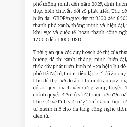
phố thông minh đến năm 2025, định hướng
thực hiện chuyển đổi số phát triển Thủ 
hiện đại, GRDP/người đạt từ 8.300 đến 8.
thành phố xanh, thông minh và hiện đại; 
khu vực và quốc tế; hoàn thành công ngh
12.000 đến 13.000 USD…
Thời gian qua, các quy hoạch đô thị của t
hướng đô thị xanh, thông minh, hiện đại
thúc đẩy phát triển kinh tế - xã hội Thủ đô
phố Hà Nội đặt mục tiêu lập 236 đồ án quy
khu đô thị; 146 đồ án, nhóm đồ án quy hoạch
đồ án quy hoạch xây dựng vùng huyện. 
chính quyền điện tử và đặt mục tiêu đến n
khu vực về lĩnh vực này. Triển khai thực h
tư mạnh mẽ cho hạ tầng công nghệ thông
điện tử.