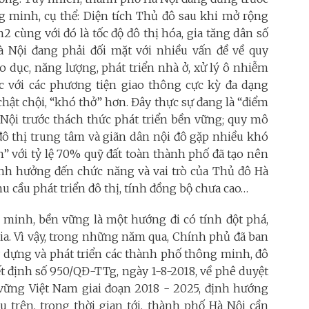
g minh, cụ thể: Diện tích Thủ đô sau khi mở rộng
2 cùng với đó là tốc độ đô thị hóa, gia tăng dân số
Nội đang phải đối mặt với nhiều vấn đề về quy
áo dục, năng lượng, phát triển nhà ở, xử lý ô nhiễm
ặc với các phương tiện giao thông cực kỳ đa dạng
hật chội, “khó thở” hơn. Đây thực sự đang là “điểm
Nội trước thách thức phát triển bền vững; quy mô
 đô thị trung tâm và giãn dân nội đô gặp nhiều khó
h” với tỷ lệ 70% quỹ đất toàn thành phố đã tạo nên
 ảnh hưởng đến chức năng và vai trò của Thủ đô Hà
hu cầu phát triển đô thị, tính đồng bộ chưa cao…
g minh, bền vững là một hướng đi có tính đột phá,
ia. Vì vậy, trong những năm qua, Chính phủ đã ban
 dựng và phát triển các thành phố thông minh, đô
t định số 950/QĐ-TTg, ngày 1-8-2018, về phê duyệt
 vững Việt Nam giai đoạn 2018 - 2025, định hướng
 trên, trong thời gian tới, thành phố Hà Nội cần