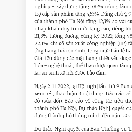
nghiệp - xây dựng tăng 7,83%; nông, lâm
trợ cấp sản phẩm tăng 4,53%. Đáng chú ý,
của thành phố Hà Nội tăng 12,3% so với 
nhập khẩu duy trì mức tăng cao, riêng ki
21,8% tương đương cùng kỳ 2021; tổng vốn
22,1%; chỉ số sản xuất công nghiệp (IIP) 
ứng hàng hóa ổn định, tổng mức bán lẻ hà
Giá tiêu dùng các mặt hàng thiết yếu được
hóa - nghệ thuật, thể thao được quan tâm ph
lại; an sinh xã hội được bảo đảm.
Ngày 2-11-2022, tại Hội nghị lần thứ 9 Ba
xem xét, thảo luận 3 nội dung: Báo cáo v
đô (sửa đổi); Báo cáo về công tác tiêu t
thành phố Hà Nội; Dự thảo Nghị quyết củ
dựng thành phố thông minh đến năm 2025,
Dự thảo Nghị quyết của Ban Thường vụ Th