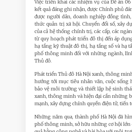
Việc triển khai các nhiệm vụ của Đề án 06
kết quả đáng ghi nhận, được Chính phủ đánh 
được người dân, doanh nghiệp đồng tình,
thức quản trị xã hội. Chuyển đổi số, xây
của cả hệ thống chính trị, các cấp, các ng
từ quy hoạch phát triển đô thị đến áp dụn
hạ tầng kỹ thuật đô thị, hạ tầng số và hạ 
phố thông minh đối với những ngành, lĩnh 
Thủ đô.
Phát triển Thủ đô Hà Nội xanh, thông minh v
hướng tới mục tiêu nhân văn, cuộc sống h
bảo vệ môi trường và thiết lập hệ sinh thá
xanh, thông minh và hiện đại cần những bư
mạnh, xây dựng chính quyền điện tử, tiến t
Những năm qua, thành phố Hà Nội đã hìn
phố thông minh, sở hữu những cơ hội lớn đ
quả bằng công nghệ và hài hòa với môi tr