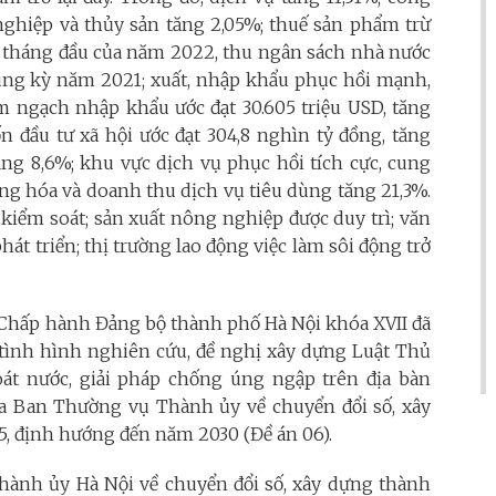
 nghiệp và thủy sản tăng 2,05%; thuế sản phẩm trừ
 9 tháng đầu của năm 2022, thu ngân sách nhà nước
cùng kỳ năm 2021; xuất, nhập khẩu phục hồi mạnh,
m ngạch nhập khẩu ước đạt 30.605 triệu USD, tăng
 đầu tư xã hội ước đạt 304,8 nghìn tỷ đồng, tăng
tăng 8,6%; khu vực dịch vụ phục hồi tích cực, cung
ng hóa và doanh thu dịch vụ tiêu dùng tăng 21,3%.
 kiểm soát; sản xuất nông nghiệp được duy trì; văn
át triển; thị trường lao động việc làm sôi động trở
n Chấp hành Đảng bộ thành phố Hà Nội khóa XVII đã
ề tình hình nghiên cứu, đề nghị xây dựng Luật Thủ
hoát nước, giải pháp chống úng ngập trên địa bàn
a Ban Thường vụ Thành ủy về chuyển đổi số, xây
 định hướng đến năm 2030 (Đề án 06).
ành ủy Hà Nội về chuyển đổi số, xây dựng thành