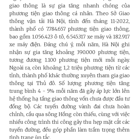
giao thông là sự gia tăng nhanh chóng của
phương tiện giao thông cá nhân. Theo Sở Giao
thông vận tải Hà Nội, tính đến tháng 11-2022,
thành phố có 7.784.657 phương tiện giao thông,
bao gồm 1.056.423 ô tô, 6.545.317 xe máy và 182.917
xe máy điện. Đáng chú ý, mỗi năm, Hà Nội ghi
nhận sự gia tăng khoảng 390.000 phương tiện,
tương đương 1.100 phương tiện mới mỗi ngày.
Ngoài ra, còn khoảng 1,2 triệu phương tiện từ các
tỉnh, thành phố khác thường xuyên tham gia giao
thông tại Thủ đô. Số lượng phương tiện tăng
trung bình 4 - 5% mỗi năm đã gây áp lực lớn lên
hệ thống hạ tầng giao thông vốn chưa được đầu tư
đồng bộ. Các tuyến đường vành đai chưa hoàn
chỉnh, cầu qua sông Hồng còn thiếu, cùng với việc
nhiều công trình thi công gây thu hẹp mặt cắt các
tuyến đường, đều góp phần làm trầm trọng thêm
tình trạng ùn tắc.