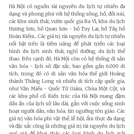
Hà Nội có nguồn tài nguyên du lịch tự nhiên đa
dạng và phong phú với hệ thống sông, hồ, đồi núi,
các khu sinh thái, vườn quốc gia Ba Vì, khu du lịch
Hương Sơn, hồ Quan Sơn - hồ Tuy Lai, hồ Tây, hồ
Hoàn Kiếm... Các giá trị tài nguyên du lịch tự nhiên
nổi bật trên là tiềm năng để phát triển các loại
hình du lịch sinh thái, nghỉ dưỡng, du lịch thể
thao. Bên cạnh đó, Hà Nội còn có hệ thống di sản
văn hóa - lịch sử đặc sắc, bao gồm gần 6.000 di
tích, trong đó có di sản văn hóa thế giới Hoàng
thành Thăng Long và nhiều di tích cấp quốc gia,
như Văn Miếu - Quốc Tử Giám, Chùa Một Cột, và
các khu phố cổ. Kiến trúc của Hà Nội mang đậm
dấu ấn của lịch sử lâu dài, gắn với cuộc sống sinh
hoạt người dân, văn hóa, tín ngưỡng tôn giáo. Các
giá trị văn hóa phi vật thể, lễ hội, ẩm thực đa dạng
và đặc sắc cũng là những giá trị tài nguyên du lịch
quý giá để khai thác các loại hình du lịch trải