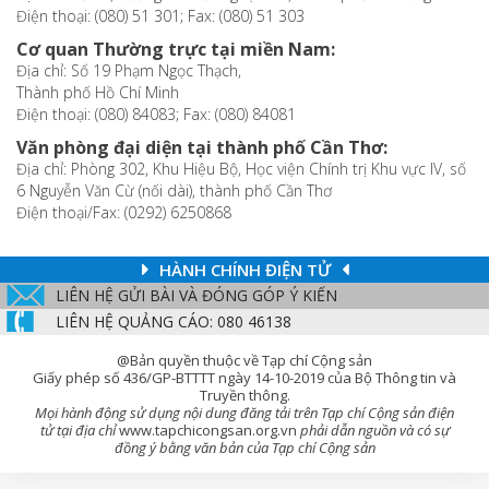
Điện thoại: (080) 51 301; Fax: (080) 51 303
Cơ quan Thường trực tại miền Nam:
Địa chỉ: Số 19 Phạm Ngọc Thạch,
Thành phố Hồ Chí Minh
Điện thoại: (080) 84083; Fax: (080) 84081
Văn phòng đại diện tại thành phố Cần Thơ:
Địa chỉ: Phòng 302, Khu Hiệu Bộ, Học viện Chính trị Khu vực IV, số
6 Nguyễn Văn Cừ (nối dài), thành phố Cần Thơ
Điện thoại/Fax: (0292) 6250868
HÀNH CHÍNH ĐIỆN TỬ
LIÊN HỆ GỬI BÀI VÀ ĐÓNG GÓP Ý KIẾN
LIÊN HỆ QUẢNG CÁO: 080 46138
@Bản quyền thuộc về Tạp chí Cộng sản
Giấy phép số 436/GP-BTTTT ngày 14-10-2019 của Bộ Thông tin và
Truyền thông.
Mọi hành động sử dụng nội dung đăng tải trên Tạp chí Cộng sản điện
tử tại địa chỉ
www.tapchicongsan.org.vn
phải dẫn nguồn và có sự
đồng ý bằng văn bản của Tạp chí Cộng sản