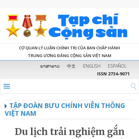
CƠ QUAN LÝ LUẬN CHÍNH TRỊ CỦA BAN CHẤP HÀNH
TRUNG ƯƠNG ĐẢNG CỘNG SẢN VIỆT NAM
ພາສາລາວ
中文
ENGLISH
ESPAÑOL
ISSN 2734-9071
TẬP ĐOÀN BƯU CHÍNH VIỄN THÔNG
VIỆT NAM
Du lịch trải nghiệm gắn