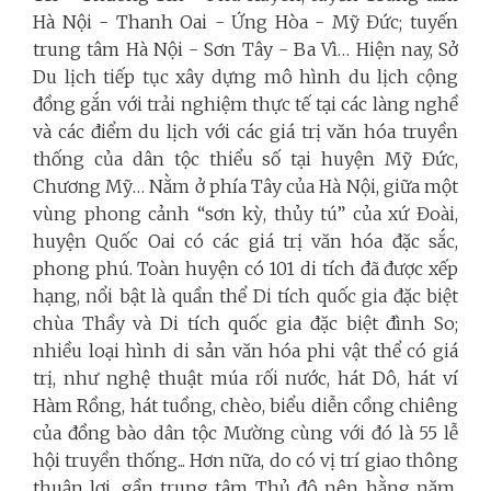
Hà Nội - Thanh Oai - Ứng Hòa - Mỹ Đức; tuyến
trung tâm Hà Nội - Sơn Tây - Ba Vì… Hiện nay, Sở
Du lịch tiếp tục xây dựng mô hình du lịch cộng
đồng gắn với trải nghiệm thực tế tại các làng nghề
và các điểm du lịch với các giá trị văn hóa truyền
thống của dân tộc thiểu số tại huyện Mỹ Đức,
Chương Mỹ… Nằm ở phía Tây của Hà Nội, giữa một
vùng phong cảnh “sơn kỳ, thủy tú” của xứ Đoài,
huyện Quốc Oai có các giá trị văn hóa đặc sắc,
phong phú. Toàn huyện có 101 di tích đã được xếp
hạng, nổi bật là quần thể Di tích quốc gia đặc biệt
chùa Thầy và Di tích quốc gia đặc biệt đình So;
nhiều loại hình di sản văn hóa phi vật thể có giá
trị, như nghệ thuật múa rối nước, hát Dô, hát ví
Hàm Rồng, hát tuồng, chèo, biểu diễn cồng chiêng
của đồng bào dân tộc Mường cùng với đó là 55 lễ
hội truyền thống... Hơn nữa, do có vị trí giao thông
thuận lợi, gần trung tâm Thủ đô nên hằng năm,