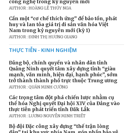
công nghệ trong kỷ nguyên mới
AUTHOR : HOÀNG LÊ THÚY NGA
Cần một “cơ chế thích ứng” để bảo tồn, phát
huy và lan tỏa giá trị di sản văn hóa Việt
Nam trong kỷ nguyên mới (kỳ 1)
AUTHOR : ĐINH THỊ HƯƠNG GIANG
THỰC TIỄN - KINH NGHIỆM
Đảng bộ, chính quyền và nhân dân tỉnh
Quảng Ninh quyết tâm xây dựng tỉnh “giàu
mạnh, văn minh, hiện đại, hạnh phúc”, sớm
trở thành thành phố trực thuộc Trung ương
AUTHOR : QUẢN MINH CƯỜNG
Các trọng tâm đột phá chiến lược nhằm cụ
thể hóa Nghị quyết Đại hội XIV của Đảng vào
thực tiễn phát triển tỉnh Đăk Lắk
AUTHOR : LƯƠNG NGUYỄN MINH TRIẾT
Bộ đội Đặc công xây dựng “thế trận lòng
dân” tại khu vực phía Nam, góp phần bảo vệ