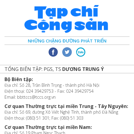
NHỮNG CHẶNG ĐƯỜNG PHÁT TRIỂN
TỔNG BIÊN TẬP: PGS, TS
DƯƠNG TRUNG Ý
Bộ Biên tập:
Địa chỉ: Số 28, Trần Bình Trọng - thành phố Hà Nội
Điện thoại: 024 39429753 - Fax: 024 39429754
Email: bbttccs@tccs.org.vn
Cơ quan Thường trực tại miền Trung - Tây Nguyên:
Địa chỉ: Số 69, đường Xô Viết Nghệ Tĩnh, thành phố Đà Nẵng
Điện thoại: (080) 51 301; Fax: (080) 51 303
Cơ quan Thường trực tại miền Nam:
Địa chỉ: Số 19 Phạm Ngọc Thạch,