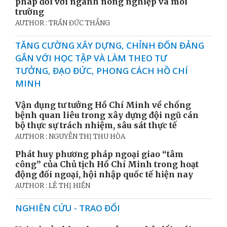
pháp đối với ngành nông nghiệp và môi
trường
AUTHOR : TRẦN ĐỨC THẮNG
TĂNG CƯỜNG XÂY DỰNG, CHỈNH ĐỐN ĐẢNG
GẮN VỚI HỌC TẬP VÀ LÀM THEO TƯ
TƯỞNG, ĐẠO ĐỨC, PHONG CÁCH HỒ CHÍ
MINH
Vận dụng tư tưởng Hồ Chí Minh về chống
bệnh quan liêu trong xây dựng đội ngũ cán
bộ thực sự trách nhiệm, sâu sát thực tế
AUTHOR : NGUYỄN THỊ THU HÒA
Phát huy phương pháp ngoại giao “tâm
công” của Chủ tịch Hồ Chí Minh trong hoạt
động đối ngoại, hội nhập quốc tế hiện nay
AUTHOR : LÊ THỊ HIỀN
NGHIÊN CỨU - TRAO ĐỔI