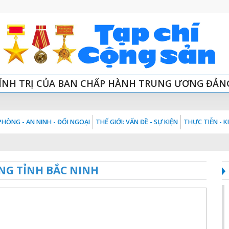
ÍNH TRỊ CỦA BAN CHẤP HÀNH TRUNG ƯƠNG ĐẢN
HÒNG - AN NINH - ĐỐI NGOẠI
THẾ GIỚI: VẤN ĐỀ - SỰ KIỆN
THỰC TIỄN - 
NG TỈNH BẮC NINH