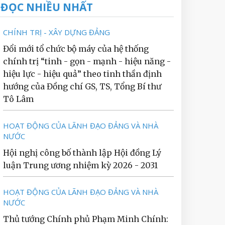
ĐỌC NHIỀU NHẤT
CHÍNH TRỊ - XÂY DỰNG ĐẢNG
Đổi mới tổ chức bộ máy của hệ thống
chính trị “tinh - gọn - mạnh - hiệu năng -
hiệu lực - hiệu quả” theo tinh thần định
hướng của Đồng chí GS, TS, Tổng Bí thư
Tô Lâm
HOẠT ĐỘNG CỦA LÃNH ĐẠO ĐẢNG VÀ NHÀ
NƯỚC
Hội nghị công bố thành lập Hội đồng Lý
luận Trung ương nhiệm kỳ 2026 - 2031
HOẠT ĐỘNG CỦA LÃNH ĐẠO ĐẢNG VÀ NHÀ
NƯỚC
Thủ tướng Chính phủ Phạm Minh Chính: