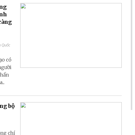
ang
inh
càng
u Quốc
ạo có
người
phấn
...
ảng bộ
ồng chí