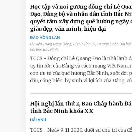
Học tập và noi gương đồng chí Lê Qu
Đạo, Đảng bộ và nhân dân tỉnh Bắc N
quyết tâm xây dựng quê hương ngày 
giàu đẹp, văn minh, hiện đại
ĐÀO HỒNG LAN
Ủy viên Trung ương Đảng, Bí thư Tỉnh ủy, Trưởng Đoàn Đại biể
hội tỉnh Bắc Ninh
TCCS - Đồng chí Lê Quang Đạo là nhà lãnh đ
uy tín lớn của Đảng và cách mạng Việt Nam, 
con ưu tú của quê hương Bắc Ninh, suốt đời 
đấu, cống hiến, hy sinh vì lợi ích của Đảng, của
Hội nghị lần thứ 2, Ban Chấp hành Đ
tỉnh Bắc Ninh khóa XX
HẢI ANH
TCCS - Ngày 9-11-2020, dưới sự chủ trì của đ