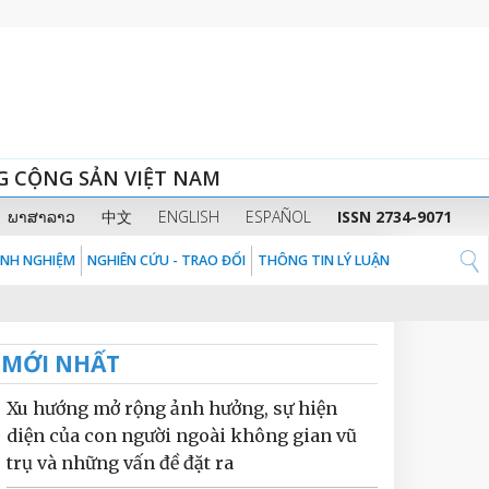
G CỘNG SẢN VIỆT NAM
ພາສາລາວ
中文
ENGLISH
ESPAÑOL
ISSN 2734-9071
KINH NGHIỆM
NGHIÊN CỨU - TRAO ĐỔI
THÔNG TIN LÝ LUẬN
MỚI NHẤT
Xu hướng mở rộng ảnh hưởng, sự hiện
diện của con người ngoài không gian vũ
trụ và những vấn đề đặt ra