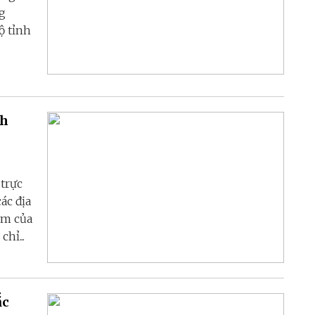
g
ộ tỉnh
nh
trực
ác địa
ảm của
hỉ...
ắc