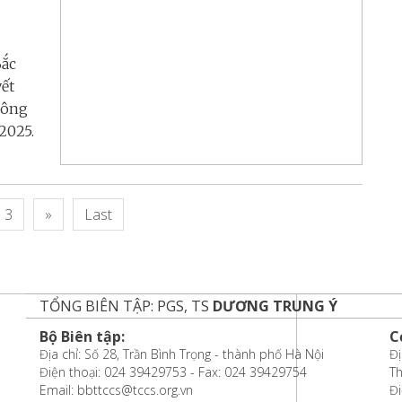
Bắc
ết
hông
 2025.
3
»
Last
TỔNG BIÊN TẬP: PGS, TS
DƯƠNG TRUNG Ý
Bộ Biên tập:
C
Địa chỉ: Số 28, Trần Bình Trọng - thành phố Hà Nội
Đị
Điện thoại: 024 39429753 - Fax: 024 39429754
T
Email: bbttccs@tccs.org.vn
Đi