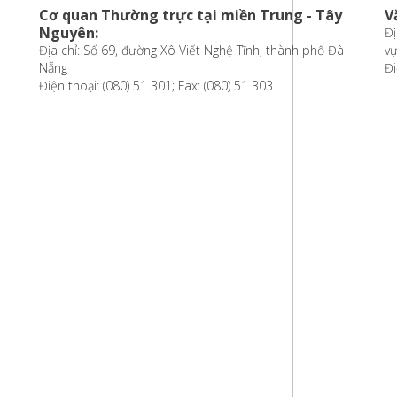
Cơ quan Thường trực tại miền Trung - Tây
V
Nguyên:
Đị
Địa chỉ: Số 69, đường Xô Viết Nghệ Tĩnh, thành phố Đà
vự
Nẵng
Đi
Điện thoại: (080) 51 301; Fax: (080) 51 303