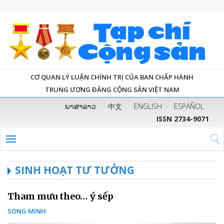
CƠ QUAN LÝ LUẬN CHÍNH TRỊ CỦA BAN CHẤP HÀNH
TRUNG ƯƠNG ĐẢNG CỘNG SẢN VIỆT NAM
ພາສາລາວ
中文
ENGLISH
ESPAÑOL
ISSN 2734-9071
SINH HOẠT TƯ TƯỞNG
Tham mưu theo… ý sếp
SONG MINH