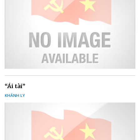
“Ái tài”
KHÁNH LY