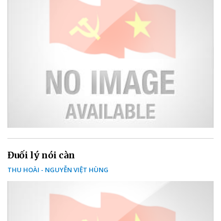
Đuối lý nói càn
THU HOÀI - NGUYỄN VIỆT HÙNG