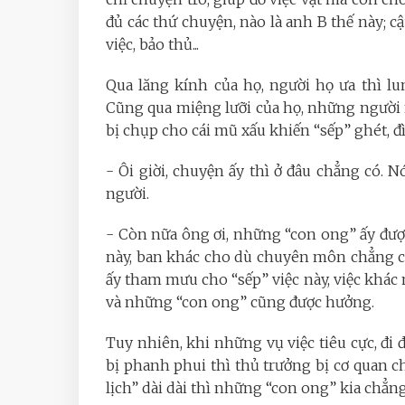
đủ các thứ chuyện, nào là anh B thế này; 
việc, bảo thủ...
Qua lăng kính của họ, người họ ưa thì lu
Cũng qua miệng lưỡi của họ, những người n
bị chụp cho cái mũ xấu khiến “sếp” ghét, đì 
- Ôi giời, chuyện ấy thì ở đâu chẳng có.
người.
- Còn nữa ông ơi, những “con ong” ấy đư
này, ban khác cho dù chuyên môn chẳng c
ấy tham mưu cho “sếp” việc này, việc khác 
và những “con ong” cũng được hưởng.
Tuy nhiên, khi những vụ việc tiêu cực, đi
bị phanh phui thì thủ trưởng bị cơ quan ch
lịch” dài dài thì những “con ong” kia chẳng