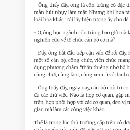
- Ông thấy đấy, ong là côn trùng có đặc 
mẫn hút nhụy làm mật. Nhưng khi hoa tàn
loài hoa khác. Tôi lấy hiện tượng ấy cho đề
- Ơ, ông học ngành côn trùng bao giờ mà 
nghiên cứu về tổ chức cán bộ cơ mà?
- Đấy, ông bắt đầu tiếp cận vấn đề rồi đấy.
một số cán bộ, công chức, viên chức mang 
dụng phương châm “thần thiêng nhờ bộ hạ
cùng chơi, cùng làm, cùng xem.....) với lãnh 
- Ông thấy đấy, ngày nay, cán bộ chủ trì cơ
đủ các thứ việc. Nào là họp cơ quan, gặp m
trên, họp phối hợp với các cơ quan, đơn vị t
gian mà làm các công việc khác.
Thế là trong lúc thủ trưởng, cấp trên cô đ
chỉ chuyện trò, giúp đỡ việc vặt mà còn c