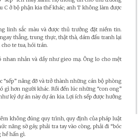
cậu C ở bộ phận kia thế khác; anh T không làm được
ng linh sắc màu và được thủ trưởng đặt niềm tin.
gay thẳng, trung thực, thật thà, dám đấu tranh lại
cho te tua, hói trán.
 Nó nhan nhản và dầy như gieo mạ. Ông lo cho mệt
ợc “sếp” nâng đỡ và trở thành những cán bộ phòng
ó gì hơn người khác. Rồi đến lúc những “con ong”
như ký dự án này dự án kia. Lợi ích sếp được hưởng
 đêm không đúng quy trình, quy định của pháp luật
ức năng sờ gáy, phải tra tay vào còng, phải đi “bóc
 hề hấn gì.