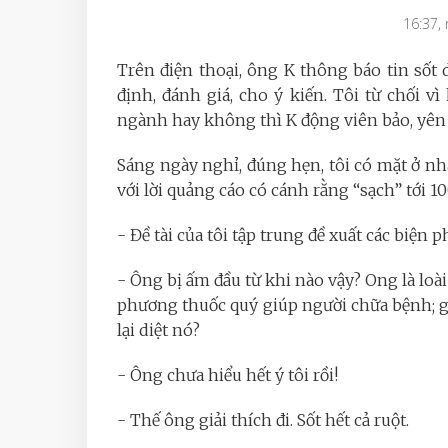
16:37,
Trên điện thoại, ông K thông báo tin sốt 
định, đánh giá, cho ý kiến. Tôi từ chối v
ngành hay không thì K động viên bảo, yên 
Sáng ngày nghỉ, đúng hẹn, tôi có mặt ở n
với lời quảng cáo có cánh rằng “sạch” tới 10
- Đề tài của tôi tập trung đề xuất các biện p
- Ông bị ấm đầu từ khi nào vậy? Ong là loài
phương thuốc quý giúp người chữa bệnh; g
lại diệt nó?
- Ông chưa hiểu hết ý tôi rồi!
- Thế ông giải thích đi. Sốt hết cả ruột.