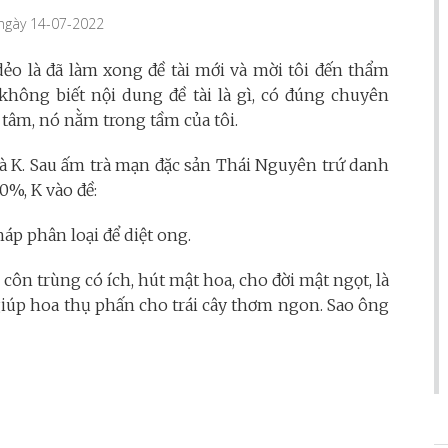
 ngày 14-07-2022
dẻo là đã làm xong đề tài mới và mời tôi đến thẩm
ì không biết nội dung đề tài là gì, có đúng chuyên
tâm, nó nằm trong tầm của tôi.
hà K. Sau ấm trà mạn đặc sản Thái Nguyên trứ danh
0%, K vào đề:
háp phân loại để diệt ong.
 côn trùng có ích, hút mật hoa, cho đời mật ngọt, là
iúp hoa thụ phấn cho trái cây thơm ngon. Sao ông