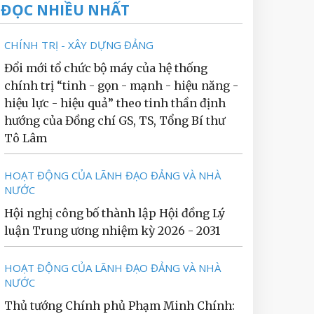
ĐỌC NHIỀU NHẤT
CHÍNH TRỊ - XÂY DỰNG ĐẢNG
Đổi mới tổ chức bộ máy của hệ thống
chính trị “tinh - gọn - mạnh - hiệu năng -
hiệu lực - hiệu quả” theo tinh thần định
hướng của Đồng chí GS, TS, Tổng Bí thư
Tô Lâm
HOẠT ĐỘNG CỦA LÃNH ĐẠO ĐẢNG VÀ NHÀ
NƯỚC
Hội nghị công bố thành lập Hội đồng Lý
luận Trung ương nhiệm kỳ 2026 - 2031
HOẠT ĐỘNG CỦA LÃNH ĐẠO ĐẢNG VÀ NHÀ
NƯỚC
Thủ tướng Chính phủ Phạm Minh Chính: