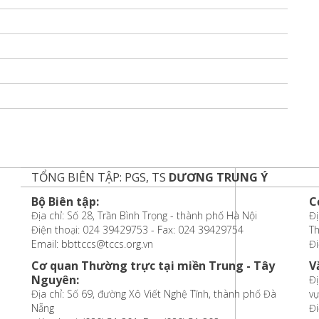
TỔNG BIÊN TẬP: PGS, TS
DƯƠNG TRUNG Ý
Bộ Biên tập:
C
Địa chỉ: Số 28, Trần Bình Trọng - thành phố Hà Nội
Đị
Điện thoại: 024 39429753 - Fax: 024 39429754
T
Email: bbttccs@tccs.org.vn
Đi
Cơ quan Thường trực tại miền Trung - Tây
V
Nguyên:
Đị
Địa chỉ: Số 69, đường Xô Viết Nghệ Tĩnh, thành phố Đà
vự
Nẵng
Đi