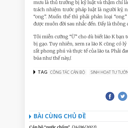
mưu là thủ trưởng bị kỷ luật và thậm chí là v
trách nhiệm trước pháp luật là người ký, n
“ong”. Muốn thế thì phải phân loại “ong
được muôn đời sau nhắc đến. Đấy là thông đ
Tôi miễn cưỡng “Ừ” cho dù biết lão K bạn t
bị gạo. Tuy nhiên, xem ra lão K cũng có lý 
rất phong phú và thực tế của lão ta. Phải đa
búa như thế này./.
TAG
CÔNG TÁC CÁN BỘ
SINH HOẠT TƯ TƯỞ
BÀI CÙNG CHỦ ĐỀ
Cán bộ “nước chấm”
(24/06/2022)