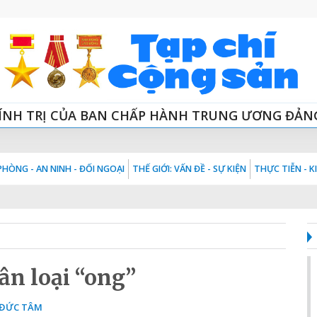
ÍNH TRỊ CỦA BAN CHẤP HÀNH TRUNG ƯƠNG ĐẢN
HÒNG - AN NINH - ĐỐI NGOẠI
THẾ GIỚI: VẤN ĐỀ - SỰ KIỆN
THỰC TIỄN - 
ân loại “ong”
ĐỨC TÂM