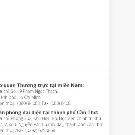
ơ quan Thường trực tại miền Nam:
a chỉ: Số 19 Phạm Ngọc Thạch,
hành phố Hồ Chí Minh
ện thoại: (080) 84083; Fax: (080) 84081
ăn phòng đại diện tại thành phố Cần Thơ:
a chỉ: Phòng 302, Khu Hiệu Bộ, Học viện Chính trị Khu
c IV, số 6 Nguyễn Văn Cừ (nối dài), thành phố Cần Thơ
ện thoại/Fax: (0292) 6250868