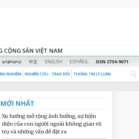
G CỘNG SẢN VIỆT NAM
ພາສາລາວ
中文
ENGLISH
ESPAÑOL
ISSN 2734-9071
KINH NGHIỆM
NGHIÊN CỨU - TRAO ĐỔI
THÔNG TIN LÝ LUẬN
MỚI NHẤT
Xu hướng mở rộng ảnh hưởng, sự hiện
diện của con người ngoài không gian vũ
trụ và những vấn đề đặt ra