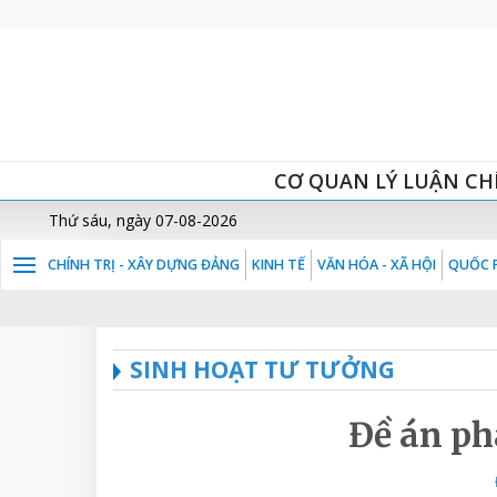
CƠ QUAN LÝ LUẬN CH
Thứ sáu, ngày 07-08-2026
CHÍNH TRỊ - XÂY DỰNG ĐẢNG
KINH TẾ
VĂN HÓA - XÃ HỘI
QUỐC P
SINH HOẠT TƯ TƯỞNG
Đề án ph