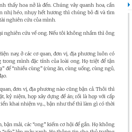
tính thấy hoa nở là đến. Chúng vây quanh hoa, cần
 nhị héo, nhụy hết hương thì chúng bỏ đi và tìm
 tài nghiên cứu của mình.
lại nghiên cứu về ong. Nếu tôi không nhầm thì ông
 Hiện nay, ở các cơ quan, đơn vị, địa phương luôn có
trong mình đặc tính của loài ong. Họ triệt để tận
” để “nhiều cùng” (cùng ăn, cùng uống, cùng ngủ,
đạo.
 quan, đơn vị, địa phương nào cũng bận cả. Thôi thì
ặt, kỷ niệm, họp xây dựng đề án; rồi là họp với cấp
riển khai nhiệm vụ..., bận như thế thì làm gì có thời
ơn, bận mải, các “ong” kiếm cơ hội để gần. Họ không
ho “sếp” lên mây xanh. Họ thông tin cho thủ trưởng