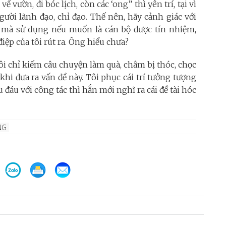
ề vườn, đi bóc lịch, còn các ‘ong” thì yên trí, tại vì
gười lãnh đạo, chỉ đạo. Thế nên, hãy cảnh giác với
” mà sử dụng nếu muốn là cán bộ được tín nhiệm,
iệp của tôi rút ra. Ông hiểu chưa?
ôi chỉ kiếm câu chuyện làm quà, châm bị thóc, chọc
khi đưa ra vấn đề này. Tôi phục cái trí tưởng tượng
u đáu với công tác thì hắn mới nghĩ ra cái đề tài hóc
NG