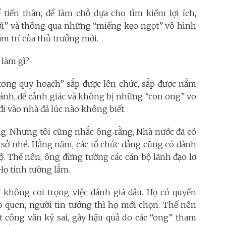
 tiến thân, để làm chỗ dựa cho tìm kiếm lợi ích,
mới” và thông qua những “miếng kẹo ngọt” vô hình
m trí của thủ trưởng mới.
 làm gì?
trong quy hoạch” sắp được lên chức, sắp được nắm
tránh, để cảnh giác và không bị những “con ong” vo
 đi vào nhà đá lúc nào không biết.
 ông. Nhưng tôi cũng nhắc ông rằng, Nhà nước đã có
 sở nhé. Hằng năm, các tổ chức đảng cũng có đánh
bộ. Thế nên, ông đừng tưởng các cán bộ lãnh đạo lơ
Họ tinh tường lắm.
” không coi trọng việc đánh giá đâu. Họ có quyền
o quen, người tin tưởng thì họ mới chọn. Thế nên
t công văn ký sai, gây hậu quả do các “ong” tham