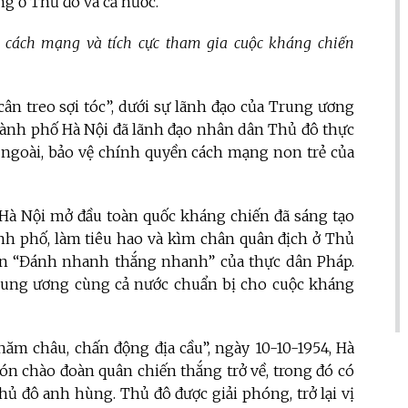
g ở Thủ đô và cả nước.
 cách mạng và tích cực tham gia cuộc kháng chiến
ân treo sợi tóc”, dưới sự lãnh đạo của Trung ương
hành phố Hà Nội đã lãnh đạo nhân dân Thủ đô thực
c ngoài, bảo vệ chính quyền cách mạng non trẻ của
”, Hà Nội mở đầu toàn quốc kháng chiến đã sáng tạo
nh phố, làm tiêu hao và kìm chân quân địch ở Thủ
n “Đánh nhanh thắng nhanh” của thực dân Pháp.
Trung ương cùng cả nước chuẩn bị cho cuộc kháng
năm châu, chấn động địa cầu”, ngày 10-10-1954, Hà
ón chào đoàn quân chiến thắng trở về, trong đó có
ủ đô anh hùng. Thủ đô được giải phóng, trở lại vị