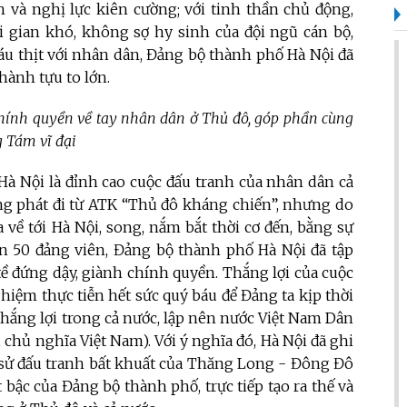
h và nghị lực kiên cường; với tinh thần chủ động,
i gian khó, không sợ hy sinh của đội ngũ cán bộ,
áu thịt với nhân dân, Đảng bộ thành phố Hà Nội đã
hành tựu to lớn.
hính quyền về tay nhân dân ở Thủ đô, góp phần cùng
 Tám vĩ đại
Hà Nội là đỉnh cao cuộc đấu tranh của nhân dân cả
ng phát đi từ ATK “Thủ đô kháng chiến”, nhưng do
 về tới Hà Nội, song, nắm bắt thời cơ đến, bằng sự
ần 50 đảng viên, Đảng bộ thành phố Hà Nội đã tập
ề đứng dậy, giành chính quyền. Thắng lợi của cuộc
iệm thực tiễn hết sức quý báu để Đảng ta kịp thời
hắng lợi trong cả nước, lập nên nước Việt Nam Dân
chủ nghĩa Việt Nam). Với ý nghĩa đó, Hà Nội đã ghi
 sử đấu tranh bất khuất của Thăng Long - Đông Đô
bậc của Đảng bộ thành phố, trực tiếp tạo ra thế và