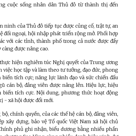
lượng cuộc sống nhân dân Thủ đô từ thành thị đến
n ninh của Thủ đô tiếp tục được củng cố, trật tự, an
ệ đối ngoại, hội nhập phát triển rộng mở. Phối hợp
tác với các tỉnh, thành phố trong cả nước được đẩy
ày càng được nâng cao.
i thực hiện nghiêm túc Nghị quyết của Trung ương
 việc học tập và làm theo tư tưởng, đạo đức, phong
biến tích cực; năng lực lãnh đạo và sức chiến đấu
gũ cán bộ, đảng viên được nâng lên. Hiệu lực, hiệu
 biến tích cực. Nội dung, phương thức hoạt động
ị - xã hội được đổi mới.
bộ, chính quyền, của các thế hệ cán bộ, đảng viên,
ệp xây dựng, bảo vệ Tổ quốc Việt Nam xã hội chủ
 Chính phủ ghi nhận, biểu dương bằng nhiều phần