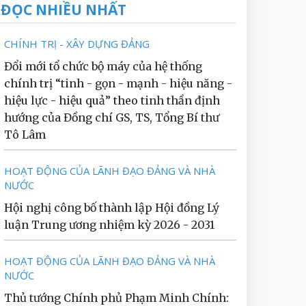
ĐỌC NHIỀU NHẤT
CHÍNH TRỊ - XÂY DỰNG ĐẢNG
Đổi mới tổ chức bộ máy của hệ thống
chính trị “tinh - gọn - mạnh - hiệu năng -
hiệu lực - hiệu quả” theo tinh thần định
hướng của Đồng chí GS, TS, Tổng Bí thư
Tô Lâm
HOẠT ĐỘNG CỦA LÃNH ĐẠO ĐẢNG VÀ NHÀ
NƯỚC
Hội nghị công bố thành lập Hội đồng Lý
luận Trung ương nhiệm kỳ 2026 - 2031
HOẠT ĐỘNG CỦA LÃNH ĐẠO ĐẢNG VÀ NHÀ
NƯỚC
Thủ tướng Chính phủ Phạm Minh Chính: