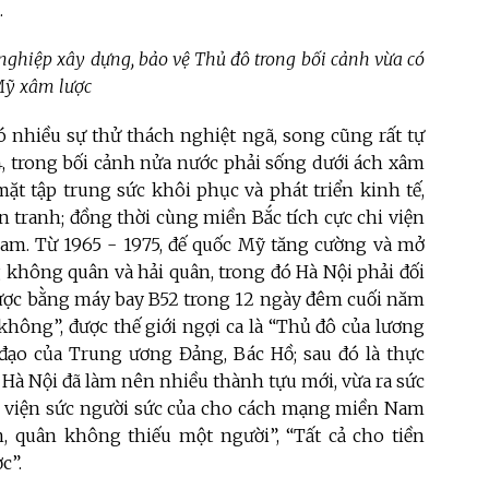
.
nghiệp xây dựng, bảo vệ Thủ đô trong bối cảnh vừa có
 Mỹ xâm lược
có nhiều sự thử thách nghiệt ngã, song cũng rất tự
4, trong bối cảnh nửa nước phải sống dưới ách xâm
ặt tập trung sức khôi phục và phát triển kinh tế,
 tranh; đồng thời cùng miền Bắc tích cực chi viện
am. Từ 1965 - 1975, đế quốc Mỹ tăng cường và mở
 không quân và hải quân, trong đó Hà Nội phải đối
 lược bằng máy bay B52 trong 12 ngày đêm cuối năm
không”, được thế giới ngợi ca là “Thủ đô của lương
 đạo của Trung ương Đảng, Bác Hồ; sau đó là thực
 Hà Nội đã làm nên nhiều thành tựu mới, vừa ra sức
hi viện sức người sức của cho cách mạng miền Nam
, quân không thiếu một người”, “Tất cả cho tiền
ợc”.