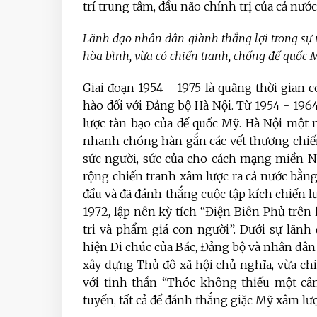
trí trung tâm, đầu não chính trị của cả nước
Lãnh đạo nhân dân giành thắng lợi trong sự 
hòa bình, vừa có chiến tranh, chống đế quốc
Giai đoạn 1954 - 1975 là quãng thời gian 
hào đối với Đảng bộ Hà Nội. Từ 1954 - 196
lược tàn bạo của đế quốc Mỹ. Hà Nội một m
nhanh chóng hàn gắn các vết thương chiến
sức người, sức của cho cách mạng miền N
rộng chiến tranh xâm lược ra cả nước bằng
đầu và đã đánh thắng cuộc tập kích chiến
1972, lập nên kỳ tích “Điện Biên Phủ trên 
tri và phẩm giá con người”. Dưới sự lãnh
hiện Di chúc của Bác, Đảng bộ và nhân dân
xây dựng Thủ đô xã hội chủ nghĩa, vừa c
với tinh thần “Thóc không thiếu một cân
tuyến, tất cả để đánh thắng giặc Mỹ xâm lư