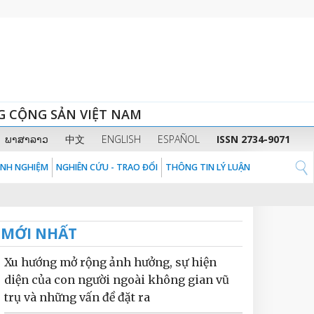
G CỘNG SẢN VIỆT NAM
ພາສາລາວ
中文
ENGLISH
ESPAÑOL
ISSN 2734-9071
KINH NGHIỆM
NGHIÊN CỨU - TRAO ĐỔI
THÔNG TIN LÝ LUẬN
MỚI NHẤT
Xu hướng mở rộng ảnh hưởng, sự hiện
diện của con người ngoài không gian vũ
trụ và những vấn đề đặt ra