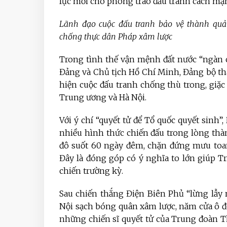
lực mới cho phong trào đấu tranh cách mạn
Lãnh đạo cuộc đấu tranh bảo vệ thành quả
chống thực dân Pháp xâm lược
Trong tình thế vận mệnh đất nước “ngàn c
Đảng và Chủ tịch Hồ Chí Minh, Đảng bộ t
hiện cuộc đấu tranh chống thù trong, giặ
Trung ương và Hà Nội.
Với ý chí “quyết tử để Tổ quốc quyết sinh
nhiều hình thức chiến đấu trong lòng thà
đô suốt 60 ngày đêm, chặn đứng mưu toa
Đây là đóng góp có ý nghĩa to lớn giúp 
chiến trường kỳ.
Sau chiến thắng Điện Biên Phủ “lừng lẫy 
Nội sạch bóng quân xâm lược, năm cửa ô đ
những chiến sĩ quyết tử của Trung đoàn Th