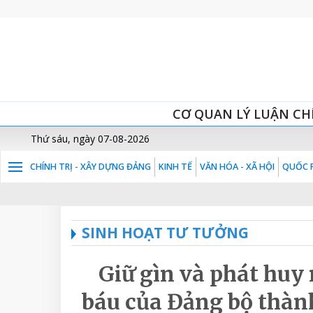
CƠ QUAN LÝ LUẬN CH
Thứ sáu, ngày 07-08-2026
CHÍNH TRỊ - XÂY DỰNG ĐẢNG
KINH TẾ
VĂN HÓA - XÃ HỘI
QUỐC P
SINH HOẠT TƯ TƯỞNG
Giữ gìn và phát huy
báu của Đảng bộ thành