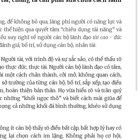
ăng, để không bỏ qua, lãng phí người có năng lực và
ợc thể hiện qua quyết tâm “chiêu dụng tài năng” và
iều suy nghĩ về người cán bộ lãnh đạo
tài cao - đức
ánh giá, bố trí, sử dụng cán bộ, nhân tài:
Người tài, với trình độ và sự sắc sảo, có thể thấu rõ
 thực đức, thực tài. Người cán bộ lãnh đạo có tâm,
ài một cách chân thành, cởi mở, không quan cách,
 sở trường của từng cán bộ, bố trí, sắp xếp, tạo điều
n, hoàn thiện bản thân. Họ vừa hiểu rõ và trân quý
ợc những “khối ngọc thô” và biết cách mài giũa để
 trọng cả những khối đá bình thường, khéo sử dụng
ông ít cán bộ thấy rõ điều bất cập, bất hợp lý hay có
ưng lại chọn cách im lặng. Không phải họ cơ hội,