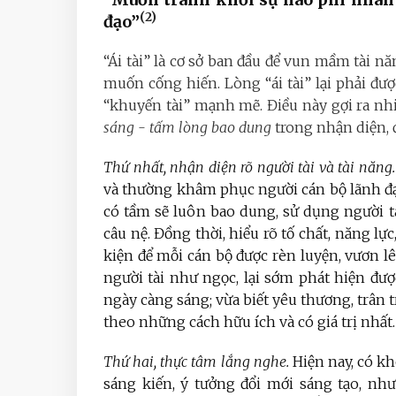
(2)
đạo”
“Ái tài” là cơ sở ban đầu để vun mầm tài n
muốn cống hiến. Lòng “ái tài” lại phải đư
“khuyến tài” mạnh mẽ. Điều này gợi ra nh
sáng - tấm lòng bao dung
trong nhận diện, đ
Thứ nhất,
nhận diện rõ người tài và tài năng.
và thường khâm phục người cán bộ lãnh đạo
có tầm sẽ luôn bao dung, sử dụng người t
câu nệ. Đồng thời, hiểu rõ tố chất, năng lực,
kiện để mỗi cán bộ được rèn luyện, vươn lê
người tài như ngọc, lại sớm phát hiện đư
ngày càng sáng; vừa biết yêu thương, trân
theo những cách hữu ích và có giá trị nhất.
Thứ hai, thực tâm lắng nghe.
Hiện nay, có kh
sáng kiến, ý tưởng đổi mới sáng tạo, nh