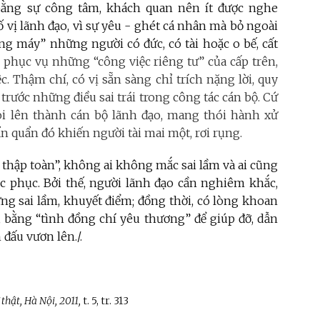
bằng sự công tâm, khách quan nên ít được nghe
ố vị lãnh đạo, vì sự yêu - ghét cá nhân mà bỏ ngoài
ồng máy” những người có đức, có tài hoặc o bế, cất
g phục vụ những “công việc riêng tư” của cấp trên,
. Thậm chí, có vị sẵn sàng chỉ trích nặng lời, quy
 trước những điều sai trái trong công tác cán bộ. Cứ
oi lên thành cán bộ lãnh đạo, mang thói hành xử
n quẩn đó khiến người tài mai một, rơi rụng.
 thập toàn”, không ai không mắc sai lầm và ai cũng
c phục. Bởi thế, người lãnh đạo cần nghiêm khắc,
ng sai lầm, khuyết điểm; đồng thời, có lòng khoan
 bằng “tình đồng chí yêu thương” để giúp đỡ, dẫn
đấu vươn lên./.
 thật, Hà Nội, 2011,
t. 5, tr. 313