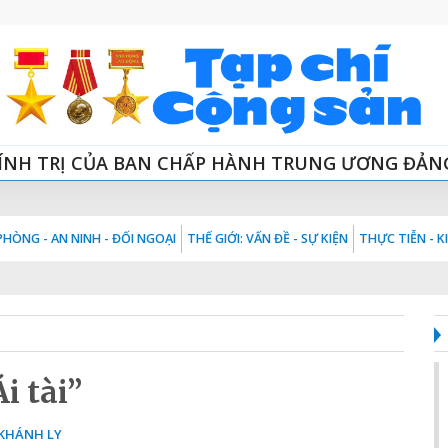
ÍNH TRỊ CỦA BAN CHẤP HÀNH TRUNG ƯƠNG ĐẢN
HÒNG - AN NINH - ĐỐI NGOẠI
THẾ GIỚI: VẤN ĐỀ - SỰ KIỆN
THỰC TIỄN - 
Ái tài”
KHÁNH LY