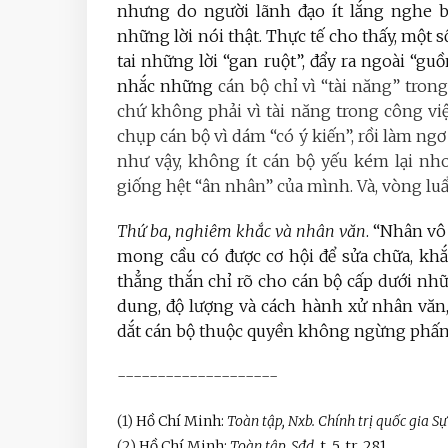
nhưng do người lãnh đạo ít lắng nghe 
những lời nói thật. Thực tế cho thấy, một s
tai những lời “gan ruột”, đẩy ra ngoài “gu
nhắc những
cán bộ chỉ vì “tài năng” tron
chứ không phải vì tài năng trong công việc
chụp cán bộ vì dám “có ý kiến”, rồi làm ngơ
như vậy, không ít cán bộ yếu kém lại nh
giống hệt “ân nhân” của mình. Và, vòng luẩ
Thứ ba,
nghiêm khắc và nhân văn
. “Nhân vô
mong cầu có được cơ hội để sửa chữa, khắ
thẳng thắn chỉ rõ cho cán bộ cấp dưới nhữ
dung, độ lượng và cách hành xử nhân văn,
dắt cán bộ thuộc quyền không ngừng phấn 
--------------------
(1)
Hồ Chí Minh:
Toàn tập,
Nxb. Chính trị quốc gia Sự
(2)
Hồ Chí Minh:
Toàn tập, Sđd,
t. 5, tr. 281