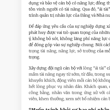
dụng và bảo vệ cán bộ có năng lực; đồng th
tôn vinh người có tài năng. Qua đó, “ái tà
trình quản trị nhân lực của Đảng và Nhà nư
Để đáp ứng yêu cầu của sự nghiệp dựng xâ
phát huy được vai trò quan trọng của những 
ý, không bỏ sót, không lãng phí năng lực củ
để đóng góp vào sự nghiệp chung. Nói các
trọng tài năng, năng lực, sở trường
của mỗi
trọng.
Xây dựng đội ngũ cán bộ với
lòng “ái tài”
c
mầm tài năng ngay từ sớm, từ đầu, trong suố
khuyến khích, động viên mỗi cán bộ không 
hết lòng phục vụ nhân dân. Khách quan, c
công bằng, nhân văn trong ứng xử với cán
viên, khen thưởng, xem xét bổ nhiệm cán 
“Muốn tránh khỏi sự hao phí nhân t