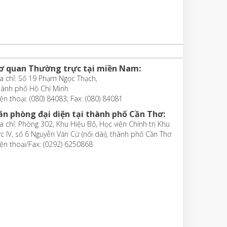
ơ quan Thường trực tại miền Nam:
a chỉ: Số 19 Phạm Ngọc Thạch,
hành phố Hồ Chí Minh
ện thoại: (080) 84083; Fax: (080) 84081
ăn phòng đại diện tại thành phố Cần Thơ:
a chỉ: Phòng 302, Khu Hiệu Bộ, Học viện Chính trị Khu
c IV, số 6 Nguyễn Văn Cừ (nối dài), thành phố Cần Thơ
ện thoại/Fax: (0292) 6250868