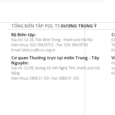
TỔNG BIÊN TẬP: PGS, TS
DƯƠNG TRUNG Ý
Bộ Biên tập:
C
Địa chỉ: Số 28, Trần Bình Trọng - thành phố Hà Nội
Đị
Điện thoại: 024 39429753 - Fax: 024 39429754
T
Email: bbttccs@tccs.org.vn
Đi
Cơ quan Thường trực tại miền Trung - Tây
V
Nguyên:
Đị
Địa chỉ: Số 69, đường Xô Viết Nghệ Tĩnh, thành phố Đà
vự
Nẵng
Đi
Điện thoại: (080) 51 301; Fax: (080) 51 303