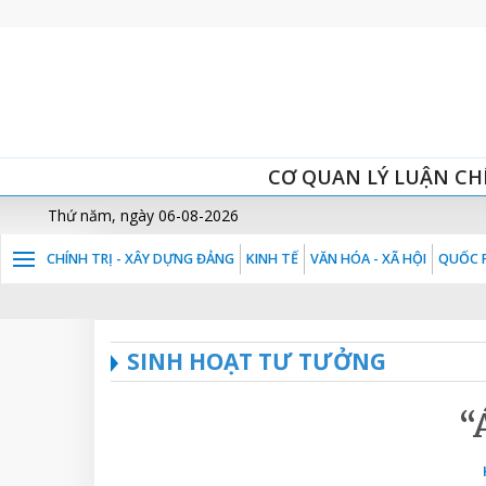
CƠ QUAN LÝ LUẬN CH
Thứ năm, ngày 06-08-2026
CHÍNH TRỊ - XÂY DỰNG ĐẢNG
KINH TẾ
VĂN HÓA - XÃ HỘI
QUỐC P
SINH HOẠT TƯ TƯỞNG
“