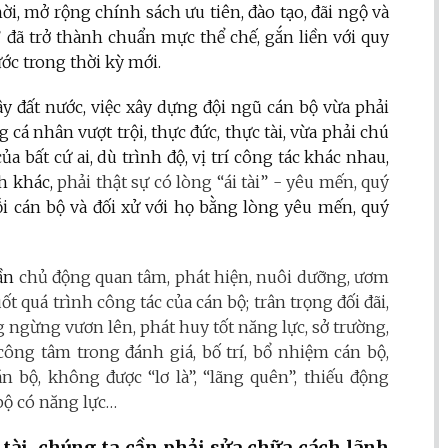
ời, mở rộng chính sách ưu tiên, đào tạo, đãi ngộ và
i” đã trở thành chuẩn mực thể chế, gắn liền với quy
ớc trong thời kỳ mới.
y đất nước, việc xây dựng đội ngũ cán bộ vừa phải
cá nhân vượt trội, thực đức, thực tài, vừa phải chú
a bất cứ ai, dù trình độ, vị trí công tác khác nhau,
h khác,
phải thật sự có lòng “ái tài” - yêu mến, quý
 cán bộ và đối xử với họ bằng lòng yêu mến, quý
ần
chủ động quan tâm, phát hiện, nuôi dưỡng, ươm
t quá trình công tác của cán bộ; trân trọng đối đãi,
ngừng vươn lên, phát huy tốt năng lực, sở trường,
ông tâm trong đánh giá, bố trí, bổ nhiệm cán bộ,
 bộ, không được “lơ là”, “lãng quên”, thiếu động
bộ có năng lực…
ài, chúng ta cần phải sửa chữa cách lãnh