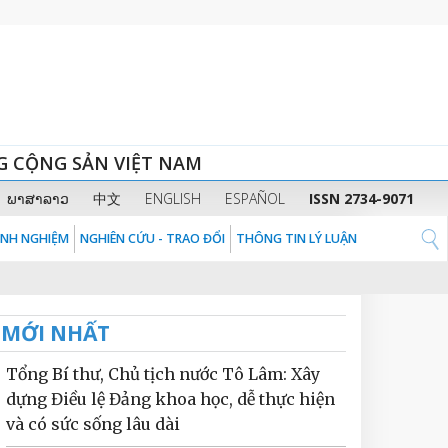
G CỘNG SẢN VIỆT NAM
ພາສາລາວ
中文
ENGLISH
ESPAÑOL
ISSN 2734-9071
KINH NGHIỆM
NGHIÊN CỨU - TRAO ĐỔI
THÔNG TIN LÝ LUẬN
MỚI NHẤT
Tổng Bí thư, Chủ tịch nước Tô Lâm: Xây
dựng Điều lệ Đảng khoa học, dễ thực hiện
và có sức sống lâu dài