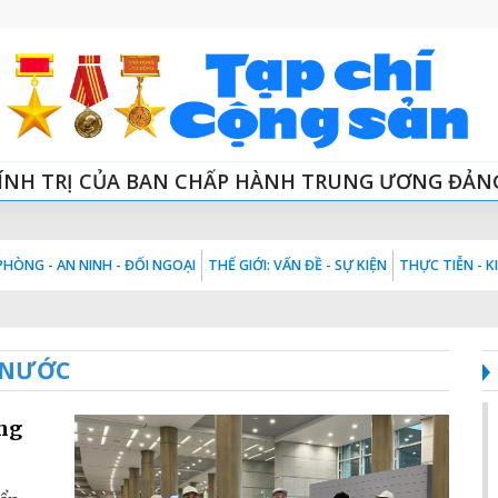
ÍNH TRỊ CỦA BAN CHẤP HÀNH TRUNG ƯƠNG ĐẢN
HÒNG - AN NINH - ĐỐI NGOẠI
THẾ GIỚI: VẤN ĐỀ - SỰ KIỆN
THỰC TIỄN - 
 NƯỚC
ộng