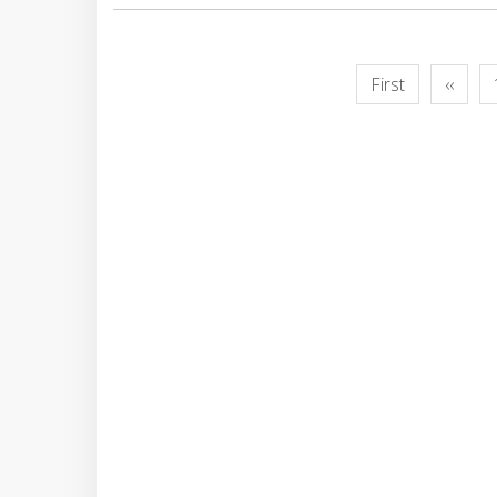
First
‹‹