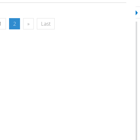
1
2
»
Last