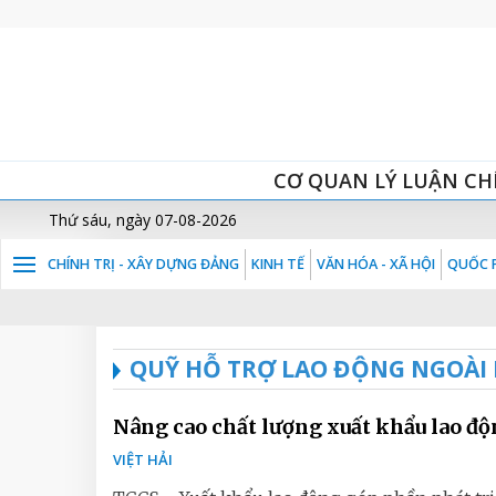
CƠ QUAN LÝ LUẬN CH
Thứ sáu, ngày 07-08-2026
CHÍNH TRỊ - XÂY DỰNG ĐẢNG
KINH TẾ
VĂN HÓA - XÃ HỘI
QUỐC P
QUỸ HỖ TRỢ LAO ĐỘNG NGOÀI
Nâng cao chất lượng xuất khẩu lao đ
VIỆT HẢI