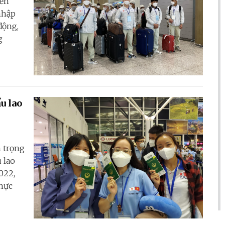
iển
 nhập
động,
g
u lao
 trọng
 lao
022,
thực