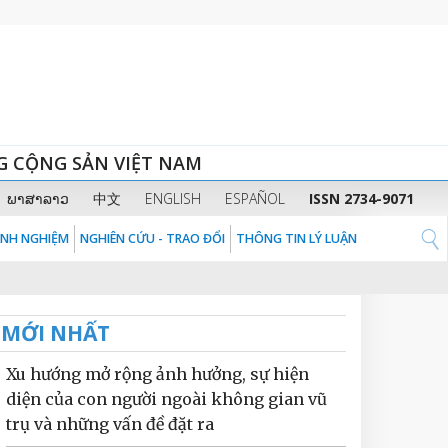
G CỘNG SẢN VIỆT NAM
ພາສາລາວ
中文
ENGLISH
ESPAÑOL
ISSN 2734-9071
KINH NGHIỆM
NGHIÊN CỨU - TRAO ĐỔI
THÔNG TIN LÝ LUẬN
MỚI NHẤT
Xu hướng mở rộng ảnh hưởng, sự hiện
diện của con người ngoài không gian vũ
trụ và những vấn đề đặt ra