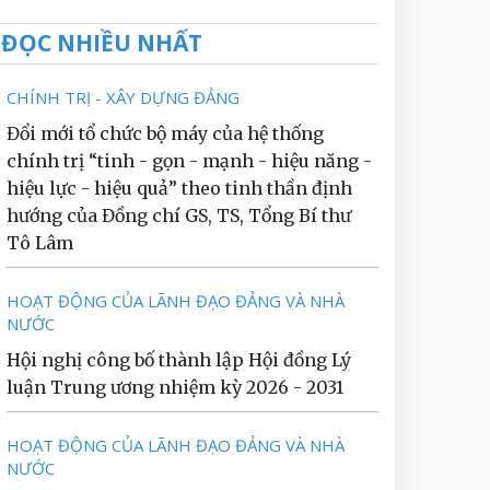
ĐỌC NHIỀU NHẤT
CHÍNH TRỊ - XÂY DỰNG ĐẢNG
Đổi mới tổ chức bộ máy của hệ thống
chính trị “tinh - gọn - mạnh - hiệu năng -
hiệu lực - hiệu quả” theo tinh thần định
hướng của Đồng chí GS, TS, Tổng Bí thư
Tô Lâm
HOẠT ĐỘNG CỦA LÃNH ĐẠO ĐẢNG VÀ NHÀ
NƯỚC
Hội nghị công bố thành lập Hội đồng Lý
luận Trung ương nhiệm kỳ 2026 - 2031
HOẠT ĐỘNG CỦA LÃNH ĐẠO ĐẢNG VÀ NHÀ
NƯỚC