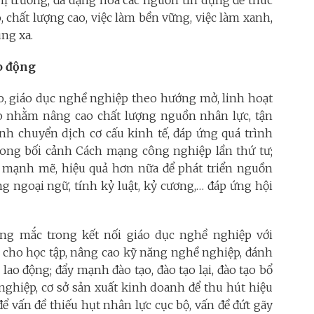
thị trường; đa dạng hoá các nguồn tín dụng để thúc
o, chất lượng cao, việc làm bền vững, việc làm xanh,
ùng xa.
o động
ạo, giáo dục nghề nghiệp theo hướng mở, linh hoạt
ạo nhằm nâng cao chất lượng nguồn nhân lực, tận
ình chuyển dịch cơ cấu kinh tế, đáp ứng quá trình
trong bối cảnh Cách mạng công nghiệp lần thứ tư;
 mạnh mẽ, hiệu quả hơn nữa để phát triển nguồn
g ngoại ngữ, tính kỷ luật, kỷ cương,… đáp ứng hội
g mắc trong kết nối giáo dục nghề nghiệp với
 cho học tập, nâng cao kỹ năng nghề nghiệp, đánh
ao động; đẩy mạnh đào tạo, đào tạo lại, đào tạo bổ
nghiệp, cơ sở sản xuất kinh doanh để thu hút hiệu
để vấn đề thiếu hụt nhân lực cục bộ, vấn đề đứt gãy