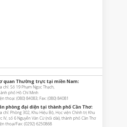
ơ quan Thường trực tại miền Nam:
a chỉ: Số 19 Phạm Ngọc Thạch,
hành phố Hồ Chí Minh
ện thoại: (080) 84083; Fax: (080) 84081
ăn phòng đại diện tại thành phố Cần Thơ:
a chỉ: Phòng 302, Khu Hiệu Bộ, Học viện Chính trị Khu
c IV, số 6 Nguyễn Văn Cừ (nối dài), thành phố Cần Thơ
ện thoại/Fax: (0292) 6250868