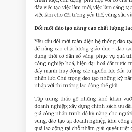
chiến lược, chủ động, phù hợp với cơ chế 
đẩy việc tạo việc làm mới, việc làm sáng tạ
việc làm cho đối tượng yếu thế, vùng sâu v
Đổi mới đào tạo nâng cao chất lượng la
Yêu cầu đổi mới toàn diện hệ thống đào t
để nâng cao chất lượng giáo dục - đào t
dụng thời cơ dân số vàng, phục vụ quá tr
công nghiệp hoá, hiện đại hoá đất nước 
đẩy mạnh huy động các nguồn lực đầu tư
nhân lực. Chú trọng đào tạo những kỹ năn
nhập với thị trường lao động thế giới.
Tập trung tháo gỡ những khó khăn vướn
doanh nghiệp; xây dựng chính sách ưu đãi
giá công nhận trình độ kỹ năng cho người l
sung, đào tạo tại doanh nghiệp, khu công 
quả lao động tại chỗ nhằm giải quyết triệt 