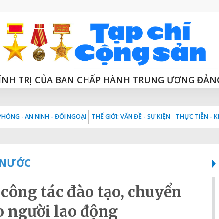
ÍNH TRỊ CỦA BAN CHẤP HÀNH TRUNG ƯƠNG ĐẢN
HÒNG - AN NINH - ĐỐI NGOẠI
THẾ GIỚI: VẤN ĐỀ - SỰ KIỆN
THỰC TIỄN - 
 NƯỚC
công tác đào tạo, chuyển
o người lao động