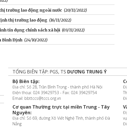
022)
thị trường lao động ngoài nước
(20/11/2022)
định thị trường lao động
(16/11/2022)
ình tín dụng chính sách xã hội
(03/11/2022)
h Bình Định
(24/10/2022)
TỔNG BIÊN TẬP: PGS, TS
DƯƠNG TRUNG Ý
Bộ Biên tập:
C
Địa chỉ: Số 28, Trần Bình Trọng - thành phố Hà Nội
Đị
Điện thoại: 024 39429753 - Fax: 024 39429754
T
Email: bbttccs@tccs.org.vn
Đi
Cơ quan Thường trực tại miền Trung - Tây
V
Nguyên:
Đị
Địa chỉ: Số 69, đường Xô Viết Nghệ Tĩnh, thành phố Đà
vự
Nẵng
Đi