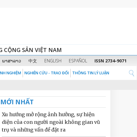
G CỘNG SẢN VIỆT NAM
ພາສາລາວ
中文
ENGLISH
ESPAÑOL
ISSN 2734-9071
KINH NGHIỆM
NGHIÊN CỨU - TRAO ĐỔI
THÔNG TIN LÝ LUẬN
MỚI NHẤT
Xu hướng mở rộng ảnh hưởng, sự hiện
diện của con người ngoài không gian vũ
trụ và những vấn đề đặt ra