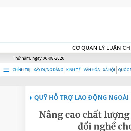
CƠ QUAN LÝ LUẬN CH
Thứ năm, ngày 06-08-2026
CHÍNH TRỊ - XÂY DỰNG ĐẢNG
KINH TẾ
VĂN HÓA - XÃ HỘI
QUỐC P
QUỸ HỖ TRỢ LAO ĐỘNG NGOÀI
Nâng cao chất lượng 
đổi nghề ch