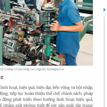
c thị trường có thu nhập cao_Nguồn: tuyengiao.vn
ng
linh hoạt, hiệu quả, hiện đại, bền vững và hội nhập,
ộng; tiếp tục hoàn thiện thể chế, chính sách, pháp
o động phát triển theo hướng linh hoạt, hiệu quả,
ế, nhằm giải phóng triệt để sức sản xuất, tập trung