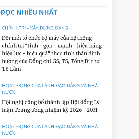
ĐỌC NHIỀU NHẤT
CHÍNH TRỊ - XÂY DỰNG ĐẢNG
Đổi mới tổ chức bộ máy của hệ thống
chính trị “tinh - gọn - mạnh - hiệu năng -
hiệu lực - hiệu quả” theo tinh thần định
hướng của Đồng chí GS, TS, Tổng Bí thư
Tô Lâm
HOẠT ĐỘNG CỦA LÃNH ĐẠO ĐẢNG VÀ NHÀ
NƯỚC
Hội nghị công bố thành lập Hội đồng Lý
luận Trung ương nhiệm kỳ 2026 - 2031
HOẠT ĐỘNG CỦA LÃNH ĐẠO ĐẢNG VÀ NHÀ
NƯỚC