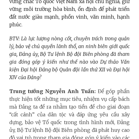
vững chắc Tổ quốc Việt Nam xã hội chủ nghĩa, giữ
vững môi trường hòa bình, ổn định để phát triển
đất nước giàu mạnh, phồn vinh, văn minh, hạnh
phúc.
BTV: Là lực lượng nòng cốt, chuyên trách trong quản
lý, bảo vệ chủ quyền lãnh thổ, an ninh biên giới quốc
gia, Đảng ủy, Bộ Tư lệnh Bộ đội Biên phòng đã tham
gia đóng góp ý kiến như thế nào vào Dự thảo Văn
kiện Đại hội Đảng bộ Quân đội lần thứ XII và Đại hội
XIV của Đảng?
Trung tướng Nguyễn Anh Tuấn:
Để góp phần
thực hiện tốt những mục tiêu, nhiệm vụ cấp bách
mà Đảng ta đề ra nhằm
tạo tiền đề cho giai đoạn
“cất cánh” của dân tộc và đáp ứng yêu cầu xây
dựng, bảo vệ Tổ quốc trong tình hình mới, Đảng
ủy, Bộ Tư lệnh Bộ đội Biên phòng đã phát huy cao
độ vai trò trong tham gia đóng góp ý kiến vào các