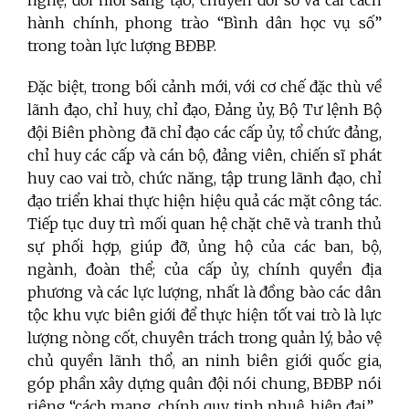
nghệ, đổi mới sáng tạo, chuyển đổi số và cải cách
hành chính, phong trào “Bình dân học vụ số”
trong toàn lực lượng BĐBP.
Đặc biệt, trong bối cảnh mới, với cơ chế đặc thù về
lãnh đạo, chỉ huy, chỉ đạo, Đảng ủy, Bộ Tư lệnh Bộ
đội Biên phòng đã chỉ đạo các cấp ủy, tổ chức đảng,
chỉ huy các cấp và cán bộ, đảng viên, chiến sĩ phát
huy cao vai trò, chức năng, tập trung lãnh đạo, chỉ
đạo triển khai thực hiện hiệu quả các mặt công tác.
Tiếp tục duy trì mối quan hệ chặt chẽ và tranh thủ
sự phối hợp, giúp đỡ, ủng hộ của các ban, bộ,
ngành, đoàn thể; của cấp ủy, chính quyền địa
phương và các lực lượng, nhất là đồng bào các dân
tộc khu vực biên giới để thực hiện tốt vai trò là lực
lượng nòng cốt, chuyên trách trong quản lý, bảo vệ
chủ quyền lãnh thổ, an ninh biên giới quốc gia,
góp phần xây dựng quân đội nói chung, BĐBP nói
riêng “cách mạng, chính quy, tinh nhuệ, hiện đại”.