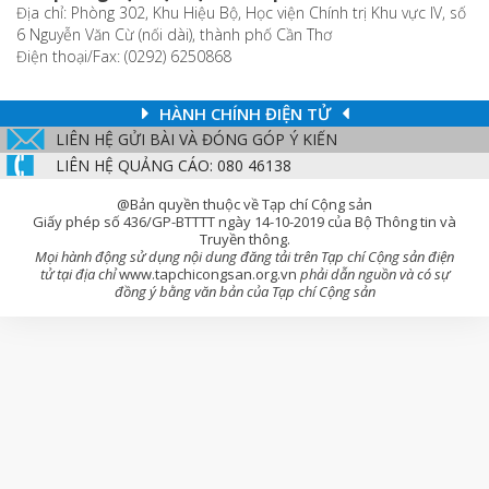
Địa chỉ: Phòng 302, Khu Hiệu Bộ, Học viện Chính trị Khu vực IV, số
6 Nguyễn Văn Cừ (nối dài), thành phố Cần Thơ
Điện thoại/Fax: (0292) 6250868
HÀNH CHÍNH ĐIỆN TỬ
LIÊN HỆ GỬI BÀI VÀ ĐÓNG GÓP Ý KIẾN
LIÊN HỆ QUẢNG CÁO: 080 46138
@Bản quyền thuộc về Tạp chí Cộng sản
Giấy phép số 436/GP-BTTTT ngày 14-10-2019 của Bộ Thông tin và
Truyền thông.
Mọi hành động sử dụng nội dung đăng tải trên Tạp chí Cộng sản điện
tử tại địa chỉ
www.tapchicongsan.org.vn
phải dẫn nguồn và có sự
đồng ý bằng văn bản của Tạp chí Cộng sản