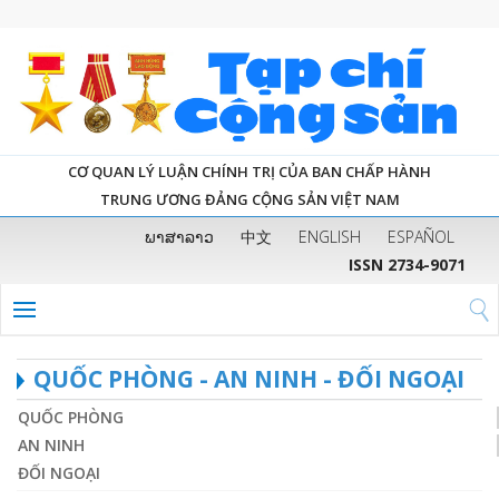
CƠ QUAN LÝ LUẬN CHÍNH TRỊ CỦA BAN CHẤP HÀNH
TRUNG ƯƠNG ĐẢNG CỘNG SẢN VIỆT NAM
ພາສາລາວ
中文
ENGLISH
ESPAÑOL
ISSN 2734-9071
QUỐC PHÒNG - AN NINH - ĐỐI NGOẠI
QUỐC PHÒNG
AN NINH
ĐỐI NGOẠI