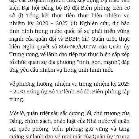
đạo các cơ quan nghiên cứu, xây dựng Dự thảo Văn
kiện Đại hội Đảng bộ Bộ đội Biên phòng trên cơ
sở: (i) Tổng kết thực tiễn thực hiện nhiệm vụ
nhiệm kỳ 2020 - 2025; (ii) Nghiên cứu, dự báo
tình hình trong nước, quốc tế; sự phát triển vững
mạnh của quân đội và BĐBP; (iii) Quán triệt
, thực
hiện Nghị quyết số 866-NQ/QUTW, của Quân ủy
Trung ương, về lãnh đạo tiếp tục thực hiện sắp xếp
tổ chức quân sự địa phương “tinh, gọn, mạnh”, đáp
ứng yêu cầu nhiệm vụ trong tình hình mới.
Về phương hướng, nhiệm vụ trong nhiệm kỳ 2025
- 2030, Đảng ủy, Bộ Tư lệnh Bộ đội Biên phòng tập
trung:
Một là
,
quán triệt sâu sắc đường lối, chủ trương của
Đảng, chính sách, pháp luật của Nhà nước về quân
sự, quốc phòng, biên phòng; giữ vững và tăng
cường sự lãnh đạo về mọi mặt của Quân ủy Trung