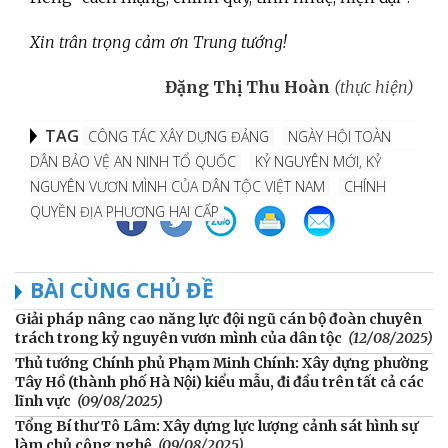
Xin trân trọng cảm ơn Trung tướng!
Đặng Thị Thu Hoàn
(thực hiện)
TAG
CÔNG TÁC XÂY DỰNG ĐẢNG
NGÀY HỘI TOÀN
DÂN BẢO VỆ AN NINH TỔ QUỐC
KỶ NGUYÊN MỚI, KỶ
NGUYÊN VƯƠN MÌNH CỦA DÂN TỘC VIỆT NAM
CHÍNH
QUYỀN ĐỊA PHƯƠNG HAI CẤP
BÀI CÙNG CHỦ ĐỀ
Giải pháp nâng cao năng lực đội ngũ cán bộ đoàn chuyên
trách trong kỷ nguyên vươn mình của dân tộc
(12/08/2025)
Thủ tướng Chính phủ Phạm Minh Chính: Xây dựng phường
Tây Hồ (thành phố Hà Nội) kiểu mẫu, đi đầu trên tất cả các
lĩnh vực
(09/08/2025)
Tổng Bí thư Tô Lâm: Xây dựng lực lượng cảnh sát hình sự
làm chủ công nghệ
(09/08/2025)