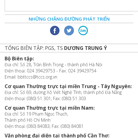
NHỮNG CHẶNG ĐƯỜNG PHÁT TRIỂN
TỔNG BIÊN TẬP: PGS, TS
DƯƠNG TRUNG Ý
Bộ Biên tập:
Địa chỉ: Số 28, Trần Bình Trọng - thành phố Hà Nội
Điện thoại: 024 39429753 - Fax: 024 39429754
Email: bbttccs@tccs.org.vn
Cơ quan Thường trực tại miền Trung - Tây Nguyên:
Địa chỉ: Số 69, đường Xô Viết Nghệ Tĩnh, thành phố Đà Nẵng
Điện thoại: (080) 51 301; Fax: (080) 51 303
Cơ quan Thường trực tại miền Nam:
Địa chỉ: Số 19 Phạm Ngọc Thạch,
Thành phố Hồ Chí Minh
Điện thoại: (080) 84083; Fax: (080) 84081
Văn phòng đại diện tại thành phố Cần Thơ: