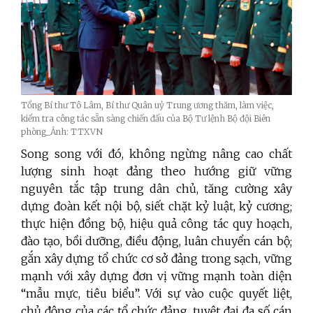
Tổng Bí thư Tô Lâm, Bí thư Quân uỷ Trung ương thăm, làm việc,
kiểm tra công tác sẵn sàng chiến đấu của Bộ Tư lệnh Bộ đội Biên
phòng_Ảnh: TTXVN
Song song với đó, không ngừng nâng cao chất
lượng sinh hoạt đảng theo hướng giữ vững
nguyên tắc tập trung dân chủ, tăng cường xây
dựng đoàn kết nội bộ, siết chặt kỷ luật, kỷ cương;
thực hiện đồng bộ, hiệu quả công tác quy hoạch,
đào tạo, bồi dưỡng, điều động, luân chuyển cán bộ;
gắn xây dựng tổ chức cơ sở đảng trong sạch, vững
mạnh với xây dựng đơn vị vững mạnh toàn diện
“mẫu mực, tiêu biểu”. Với sự vào cuộc quyết liệt,
chủ động của các tổ chức đảng, tuyệt đại đa số cán