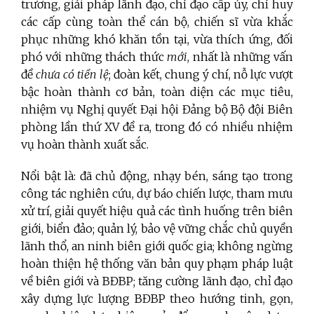
trương, giải pháp lãnh đạo, chỉ đạo cấp ủy, chỉ huy
các cấp cùng toàn thể cán bộ, chiến sĩ v
ừa khắc
phục những khó khăn tồn tại, vừa thích ứng, đối
phó với những thách thức
mới
, nhất là những vấn
đề
chưa có tiền lệ
; đoàn kết, chung ý chí,
nỗ lực vượt
bậc hoàn thành cơ bản, toàn diện các mục tiêu,
nhiệm vụ Nghị quyết Đại hội Đảng bộ Bộ đội Biên
phòng lần thứ XV đề ra, trong đó có nhiều nhiệm
vụ hoàn thành xuất sắc.
Nổi bật là: đã chủ động, nhạy bén, sáng tạo trong
công tác nghiên cứu, dự báo chiến lược, tham mưu
xử trí, giải quyết hiệu quả các tình huống trên biên
giới, biển đảo; quản lý, bảo vệ vững chắc chủ quyền
lãnh thổ, an ninh biên giới quốc gia; không ngừng
hoàn thiện hệ thống văn bản quy phạm pháp luật
về biên giới và BĐBP; tăng cường lãnh đạo, chỉ đạo
xây dựng lực lượng BĐBP theo hướng tinh, gọn,