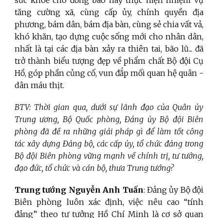
sức khoẻ cho đồng bào hay thực hiện nhiệm vụ
tăng cường xã, cùng cấp ủy, chính quyền địa
phương, bám dân, bám địa bàn, cùng sẻ chia vất vả,
khó khăn, tạo dựng cuộc sống mới cho nhân dân,
nhất là tại các địa bàn xảy ra thiên tai, bão lũ... đã
trở thành biểu tượng đẹp về phẩm chất Bộ đội Cụ
Hồ, góp phần củng cố, vun đắp mối quan hệ quân -
dân máu thịt.
BTV: Thời gian qua, dưới sự lãnh đạo của Quân ủy
Trung ương, Bộ Quốc phòng, Đảng ủy Bộ đội Biên
phòng đã đề ra những giải pháp gì để làm tốt công
tác xây dựng Đảng bộ, các cấp ủy, tổ chức đảng trong
Bộ đội Biên phòng vững mạnh về chính trị, tư tưởng,
đạo đức, tổ chức và cán bộ, thưa Trung tướng?
Trung tướng Nguyễn Anh Tuấn
: Đảng ủy Bộ đội
Biên phòng luôn xác định, việc nêu cao “tính
đảng” theo tư tưởng Hồ Chí Minh là cơ sở quan