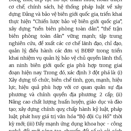
cơ chế, chính sách, hệ thống pháp luật về xây
dựng Đảng và bảo vệ biên giới quốc gia, triển khai
thực hiện “Chiến lược bảo vệ biên giới quốc gia”,
xây dựng “nền biên phòng toàn dân”, “thế trận
biên phòng toàn dân” vững mạnh; tập trung
nghiên cứu, đề xuất các cơ chế lãnh đạo, chỉ đạo,
quản lý, điều hành các đơn vị BĐBP trong triển
khai nhiệm vụ quản lý, bảo vệ chủ quyền lãnh thổ,
an ninh biên giới quốc gia phù hợp trong giai
đoạn hiện nay. Trong đó, xác định 3 đột phá là: (i)
Xây dựng tổ chức, biên chế tinh, gọn, mạnh, hiệu
lực, hiệu quả phù hợp với cơ quan quân sự địa
phương và chính quyền địa phương 2 cấp; (ii)
Nâng cao chất lượng huấn luyện, giáo dục và đào
tạo; xây dựng chính quy, chấp hành kỷ luật, pháp
luật; phát huy giá trị văn hóa “Bộ đội Cụ Hồ” thời
kỳ mới; (iii) Đẩy mạnh ứng dụng khoa học - công