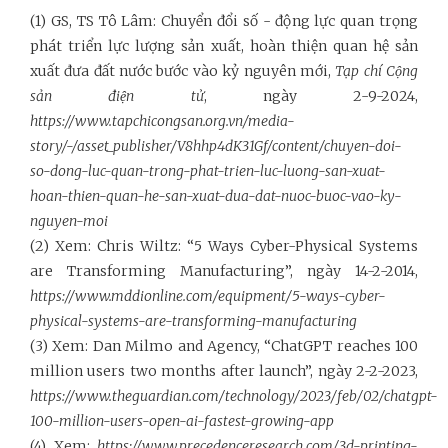
(1) GS, TS Tô Lâm: Chuyển đổi số - động lực quan trọng
phát triển lực lượng sản xuất, hoàn thiện quan hệ sản
xuất đưa đất nước bước vào kỷ nguyên mới,
Tạp chí Cộng
sản điện tử
, ngày 2-9-2024,
https://www.tapchicongsan.org.vn/media-
story/-/asset_publisher/V8hhp4dK31Gf/content/chuyen-doi-
so-dong-luc-quan-trong-phat-trien-luc-luong-san-xuat-
hoan-thien-quan-he-san-xuat-dua-dat-nuoc-buoc-vao-ky-
nguyen-moi
(2) Xem: Chris Wiltz: “5 Ways Cyber-Physical Systems
are Transforming Manufacturing”, ngày 14-2-2014,
https://www.mddionline.com/equipment/5-ways-cyber-
physical-systems-are-transforming-manufacturing
(3) Xem: Dan Milmo and Agency, “ChatGPT reaches 100
million users two months after launch”, ngày 2-2-2023,
https://www.theguardian.com/technology/2023/feb/02/chatgpt-
100-million-users-open-ai-fastest-growing-app
(4) Xem:
https://www.precedenceresearch.com/3d-printing-