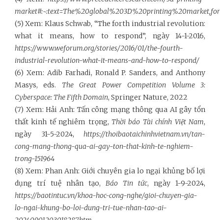
market#:~:text=The%20global%203D%20printing%20market,f
(5) Xem: Klaus Schwab, “The forth industrial revolution:
what it means, how to respond”, ngày 14-1-2016,
https://www.weforum.org/stories/2016/01/the-fourth-
industrial-revolution-what-it-means-and-how-to-respond/
(6) Xem: Adib Farhadi, Ronald P. Sanders, and Anthony
Masys, eds.
The Great Power Competition Volume 3:
Cyberspace: The Fifth Domain
, Springer Nature, 2022
(7) Xem: Hải Anh: Tấn công mạng thông qua AI gây tổn
thất kinh tế nghiêm trọng,
Thời báo Tài chính Việt Nam
,
ngày 31-5-2024,
https://thoibaotaichinhvietnam.vn/tan-
cong-mang-thong-qua-ai-gay-ton-that-kinh-te-nghiem-
trong-151964
(8) Xem: Phan Anh: Giới chuyên gia lo ngại khủng bố lợi
dụng trí tuệ nhân tạo,
Báo Tin tức
, ngày 1-9-2024,
https://baotintuc.vn/khoa-hoc-cong-nghe/gioi-chuyen-gia-
lo-ngai-khung-bo-loi-dung-tri-tue-nhan-tao-ai-