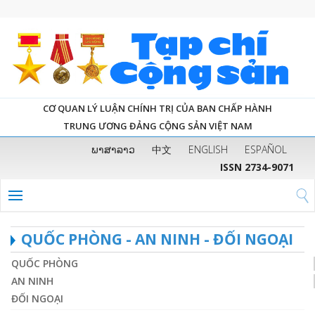
CƠ QUAN LÝ LUẬN CHÍNH TRỊ CỦA BAN CHẤP HÀNH
TRUNG ƯƠNG ĐẢNG CỘNG SẢN VIỆT NAM
ພາສາລາວ
中文
ENGLISH
ESPAÑOL
ISSN 2734-9071
QUỐC PHÒNG - AN NINH - ĐỐI NGOẠI
QUỐC PHÒNG
AN NINH
ĐỐI NGOẠI