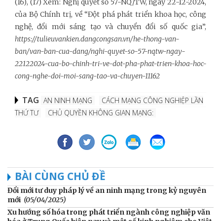
(16), (17) Xem: Nghị quyết số 57-NQ/TW, ngày 22-12-2024,
của Bộ Chính trị, về “Đột phá phát triển khoa học, công
nghệ, đổi mới sáng tạo và chuyển đổi số quốc gia”,
https://tulieuvankien.dangcongsan.vn/he-thong-van-
ban/van-ban-cua-dang/nghi-quyet-so-57-nqtw-ngay-
22122024-cua-bo-chinh-tri-ve-dot-pha-phat-trien-khoa-hoc-
cong-nghe-doi-moi-sang-tao-va-chuyen-11162
TAG
AN NINH MẠNG
CÁCH MẠNG CÔNG NGHIỆP LẦN
THỨ TƯ
CHỦ QUYỀN KHÔNG GIAN MẠNG:
BÀI CÙNG CHỦ ĐỀ
Đổi mới tư duy pháp lý về an ninh mạng trong kỷ nguyên
mới
(05/04/2025)
Xu hướng số hóa trong phát triển ngành công nghiệp văn