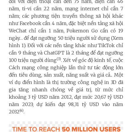
đối với điện thoại cần đến 75 năm, điện cần 46
năm, ti-vi cần 22 năm, mạng internet chỉ cần 7
năm; các phương tiện truyền thông xã hội khác
như Facebook cần 4 năm, đặc biệt nền tảng xã hội
WeChat chỉ cần 1 năm, Pokemon Go cần có 19
ngày… để đạt ngưỡng 50 triệu người sử dụng (Xem
hình 1). Đối với các nền tảng khác như TikTok chỉ
cần 9 tháng và ChatGPT là 2 tháng để đạt ngưỡng
(3)
100 triệu người dùng
. Xét về góc độ kinh tế, cuộc
Cách mạng công nghiệp lần thứ tư tác động lớn
đến tiêu dùng, sản xuất, năng suất và giá cả... Một
ví dụ điển hình là thị trường công nghệ in 3D đã
gia tăng nhanh chóng về giá trị, từ mức chỉ
khoảng 3 tỷ USD năm 2012, đạt mức 20,67 tỷ USD
năm 2023; dự kiến đạt 98,31 tỷ USD vào năm
(4)
2032
.