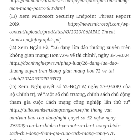
https://nhandan.vn/bao-ve-chu-quyen-quoc-gia-tren-khong-
gian-mang-post726127.html
(13) Xem Microsoft Security Endpoint Threat Report
2019,
https://news.microsoft.com/wp-
content/uploads/prod/sites/43/2020/06/APAC-Threat-
Landscape_Infographic.pdf
(14) Xem Ngân Hà, “26 dạng lừa đảo thường xuyên trên
không gian mạng: Hơn 72% về tài chính”, ngày 31-5-2024,
https://doanhnghiepvn.vn/phap-luat/26-dang-lua-dao-
thuong-xuyen-tren-khong-gian-mang-hon-72-ve-tai-
chinh/20240531015253579
(15) Xem: Nghị quyết số 52-NQ/TW, ngày 27-9-2019, của
Bộ Chính trị, về “Một số chủ trương, chính sách chủ động
tham gia cuộc Cách mạng công nghiệp lần thứ tư”,
https://tulieuvankien.dangcongsan.vn/he-thong-van-
ban/van-ban-cua-dang/nghi-quyet-so-52-nqtw-ngay-
2792019-cua-bo-chinh-tri-ve-mot-so-chu-truong-chinh-
sach-chu-dong-tham-gia-cuoc-cach-mang-cong-5715