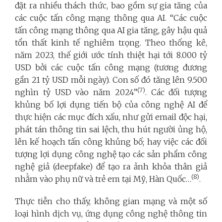
đặt ra nhiều thách thức, bao gồm sự gia tăng của
các cuộc tấn công mạng thông qua AI. “Các cuộc
tấn công mạng thông qua AI gia tăng, gây hậu quả
tổn thất kinh tế nghiêm trọng. Theo thống kê,
năm 2023, thế giới ước tính thiệt hại tới 8.000 tỷ
USD bởi các cuộc tấn công mạng (tương đương
gần 21 tỷ USD mỗi ngày). Con số đó tăng lên 9.500
(7)
nghìn tỷ USD vào năm 2024”
. Các đối tượng
khủng bố lợi dụng tiến bộ của công nghệ AI để
thực hiện các mục đích xấu, như gửi email độc hại,
phát tán thông tin sai lệch, thu hút người ủng hộ,
lên kế hoạch tấn công khủng bố; hay việc các đối
tượng lợi dụng công nghệ tạo các sản phẩm công
nghệ giả (deepfake) để tạo ra ảnh khỏa thân giả
(8)
nhằm vào phụ nữ và trẻ em tại Mỹ, Hàn Quốc…
.
Thực tiễn cho thấy, không gian mạng và một số
loại hình dịch vụ, ứng dụng công nghệ thông tin