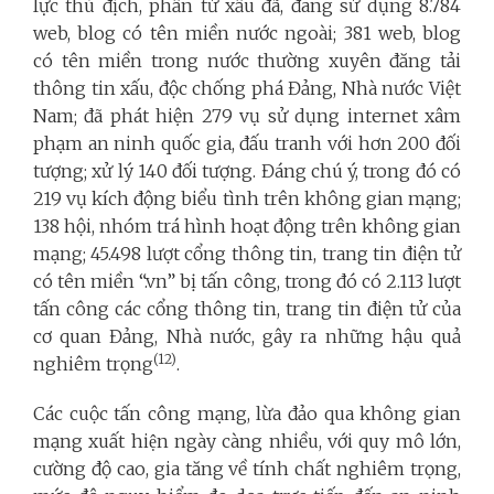
lực thù địch, phần tử xấu đã, đang sử dụng 8.784
web, blog có tên miền nước ngoài; 381 web, blog
có tên miền trong nước thường xuyên đăng tải
thông tin xấu, độc chống phá Đảng, Nhà nước Việt
Nam; đã phát hiện 279 vụ sử dụng internet xâm
phạm an ninh quốc gia, đấu tranh với hơn 200 đối
tượng; xử lý 140 đối tượng. Đáng chú ý, trong đó có
219 vụ kích động biểu tình trên không gian mạng;
138 hội, nhóm trá hình hoạt động trên không gian
mạng; 45.498 lượt cổng thông tin, trang tin điện tử
có tên miền “.vn” bị tấn công, trong đó có 2.113 lượt
tấn công các cổng thông tin, trang tin điện tử của
cơ quan Đảng, Nhà nước, gây ra những hậu quả
(12)
nghiêm trọng
.
Các cuộc tấn công mạng, lừa đảo qua không gian
mạng xuất hiện ngày càng nhiều, với quy mô lớn,
cường độ cao, gia tăng về tính chất nghiêm trọng,