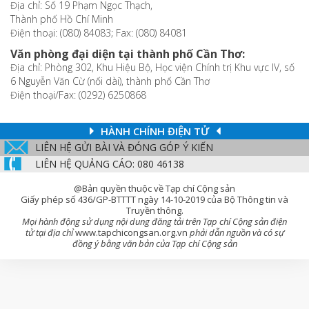
Địa chỉ: Số 19 Phạm Ngọc Thạch,
Thành phố Hồ Chí Minh
Điện thoại: (080) 84083; Fax: (080) 84081
Văn phòng đại diện tại thành phố Cần Thơ:
Địa chỉ: Phòng 302, Khu Hiệu Bộ, Học viện Chính trị Khu vực IV, số
6 Nguyễn Văn Cừ (nối dài), thành phố Cần Thơ
Điện thoại/Fax: (0292) 6250868
HÀNH CHÍNH ĐIỆN TỬ
LIÊN HỆ GỬI BÀI VÀ ĐÓNG GÓP Ý KIẾN
LIÊN HỆ QUẢNG CÁO: 080 46138
@Bản quyền thuộc về Tạp chí Cộng sản
Giấy phép số 436/GP-BTTTT ngày 14-10-2019 của Bộ Thông tin và
Truyền thông.
Mọi hành động sử dụng nội dung đăng tải trên Tạp chí Cộng sản điện
tử tại địa chỉ
www.tapchicongsan.org.vn
phải dẫn nguồn và có sự
đồng ý bằng văn bản của Tạp chí Cộng sản