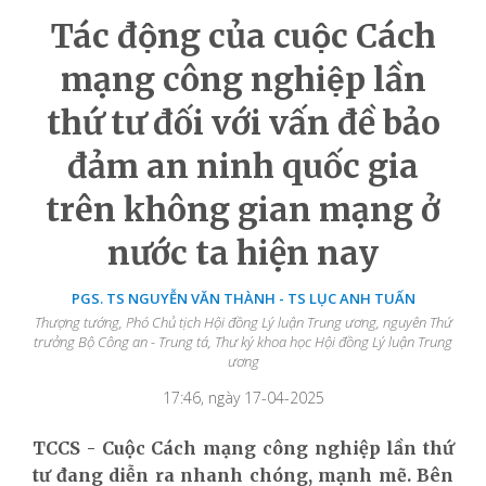
Tác động của cuộc Cách
mạng công nghiệp lần
thứ tư đối với vấn đề bảo
đảm an ninh quốc gia
trên không gian mạng ở
nước ta hiện nay
PGS. TS NGUYỄN VĂN THÀNH - TS LỤC ANH TUẤN
Thượng tướng, Phó Chủ tịch Hội đồng Lý luận Trung ương, nguyên Thứ
trưởng Bộ Công an - Trung tá, Thư ký khoa học Hội đồng Lý luận Trung
ương
17:46, ngày 17-04-2025
TCCS - Cuộc Cách mạng công nghiệp lần thứ
tư đang diễn ra nhanh chóng, mạnh mẽ. Bên