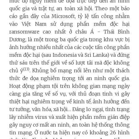
mức độ nguy hiểm đe dọa trực tiếp đến an ninh
quốc gia và trật tự, an toàn xã hội. Theo một báo
cáo gần đây của Microsoft, tỷ lệ tấn công nhằm
vào Việt Nam sử dụng phần mềm độc hại
ransomware cao nhất ở châu Á - Thái Bình
Dương, là một trong ba quốc gia trong khu vực bị
ảnh hưởng nhiều nhất của các cuộc tấn công phần
mềm độc hại (sau Indonesia và Sri Lanka) và đứng
thứ sáu trên thế giới về số lượt tải mã độc không
(13)
chủ ý
. Khủng bố mạng nổi lên như một thách
thức đe dọa nghiêm trọng tới an ninh quốc gia.
Hoạt động phạm tội trên không gian mạng ngày
càng gia tăng về số vụ, với thủ đoạn tinh vi gây
thiệt hại nghiêm trọng về kinh tế, ảnh hưởng đến
tư tưởng, văn hóa, xã hội… Đáng lo ngại, tình trạng
lây nhiễm virus và xuất hiện phần mềm gián điệp
gây nguy cơ mất an ninh, an toàn hệ thống thông
tin mạng. Ở nước ta hiện nay có khoảng 26 hình