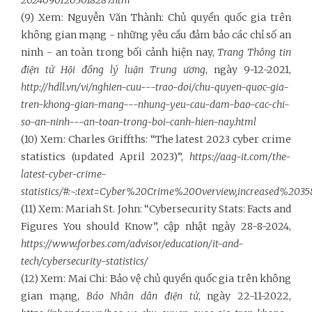
20240901203018287.htm
(9) Xem: Nguyễn Văn Thành: Chủ quyền quốc gia trên
không gian mạng - những yêu cầu đảm bảo các chỉ số an
ninh - an toàn trong bối cảnh hiện nay,
Trang Thông tin
điện tử Hội đồng lý luận Trung ương
, ngày 9-12-2021,
http://hdll.vn/vi/nghien-cuu---trao-doi/chu-quyen-quoc-gia-
tren-khong-gian-mang---nhung-yeu-cau-dam-bao-cac-chi-
so-an-ninh---an-toan-trong-boi-canh-hien-nay.html
(10) Xem: Charles Griffths: “The latest 2023 cyber crime
statistics (updated April 2023)”,
https://aag-it.com/the-
latest-cyber-crime-
statistics/#:~:text=Cyber%20Crime%20Overview,increased%
(11) Xem: Mariah St. John: “Cybersecurity Stats: Facts and
Figures You should Know”, cập nhật ngày 28-8-2024,
https://www.forbes.com/advisor/education/it-and-
tech/cybersecurity-statistics/
(12) Xem: Mai Chi: Bảo vệ chủ quyền quốc gia trên không
gian mạng,
Báo Nhân dân điện tử
, ngày 22-11-2022,