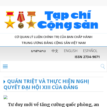
CƠ QUAN LÝ LUẬN CHÍNH TRỊ CỦA BAN CHẤP HÀNH
TRUNG ƯƠNG ĐẢNG CỘNG SẢN VIỆT NAM
ພາສາລາວ
中文
ENGLISH
ESPAÑOL
ISSN 2734-9071
QUÁN TRIỆT VÀ THỰC HIỆN NGHỊ
QUYẾT ĐẠI HỘI XIII CỦA ĐẢNG
Tư duy mới về tăng cường quốc phòng, an