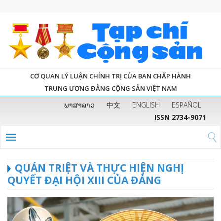
CƠ QUAN LÝ LUẬN CHÍNH TRỊ CỦA BAN CHẤP HÀNH
TRUNG ƯƠNG ĐẢNG CỘNG SẢN VIỆT NAM
ພາສາລາວ
中文
ENGLISH
ESPAÑOL
ISSN 2734-9071
QUÁN TRIỆT VÀ THỰC HIỆN NGHỊ
QUYẾT ĐẠI HỘI XIII CỦA ĐẢNG