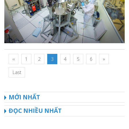
‹‹
1
2
3
4
5
6
»
Last
MỚI NHẤT
ĐỌC NHIỀU NHẤT