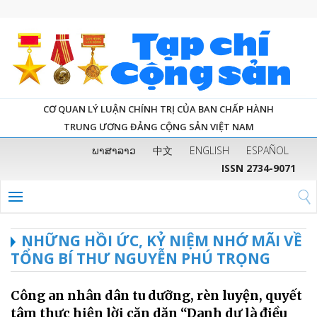
CƠ QUAN LÝ LUẬN CHÍNH TRỊ CỦA BAN CHẤP HÀNH
TRUNG ƯƠNG ĐẢNG CỘNG SẢN VIỆT NAM
ພາສາລາວ
中文
ENGLISH
ESPAÑOL
ISSN 2734-9071
NHỮNG HỒI ỨC, KỶ NIỆM NHỚ MÃI VỀ
TỔNG BÍ THƯ NGUYỄN PHÚ TRỌNG
Công an nhân dân tu dưỡng, rèn luyện, quyết
tâm thực hiện lời căn dặn “Danh dự là điều