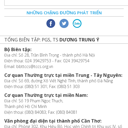
NHỮNG CHẶNG ĐƯỜNG PHÁT TRIỂN
TỔNG BIÊN TẬP: PGS, TS
DƯƠNG TRUNG Ý
Bộ Biên tập:
Địa chỉ: Số 28, Trần Bình Trọng - thành phố Hà Nội
Điện thoại: 024 39429753 - Fax: 024 39429754
Email: bbttccs@tccs.org.vn
Cơ quan Thường trực tại miền Trung - Tây Nguyên:
Địa chỉ: Số 69, đường Xô Viết Nghệ Tĩnh, thành phố Đà Nẵng
Điện thoại: (080) 51 301; Fax: (080) 51 303
Cơ quan Thường trực tại miền Nam:
Địa chỉ: Số 19 Phạm Ngọc Thạch,
Thành phố Hồ Chí Minh
Điện thoại: (080) 84083; Fax: (080) 84081
Văn phòng đại diện tại thành phố Cần Thơ:
Địa chỉ: Phòng 302, Khu Hiệu Bộ, Học viện Chính trị Khu vực IV, số