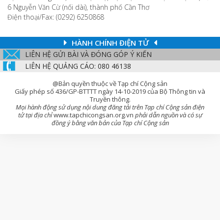
6 Nguyễn Văn Cừ (nối dài), thành phố Cần Thơ
Điện thoại/Fax: (0292) 6250868
HÀNH CHÍNH ĐIỆN TỬ
LIÊN HỆ GỬI BÀI VÀ ĐÓNG GÓP Ý KIẾN
LIÊN HỆ QUẢNG CÁO: 080 46138
@Bản quyền thuộc về Tạp chí Cộng sản
Giấy phép số 436/GP-BTTTT ngày 14-10-2019 của Bộ Thông tin và
Truyền thông.
Mọi hành động sử dụng nội dung đăng tải trên Tạp chí Cộng sản điện
tử tại địa chỉ
www.tapchicongsan.org.vn
phải dẫn nguồn và có sự
đồng ý bằng văn bản của Tạp chí Cộng sản