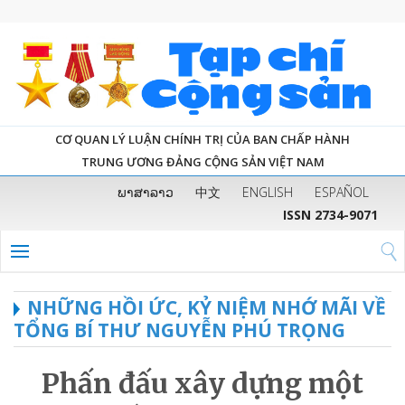
CƠ QUAN LÝ LUẬN CHÍNH TRỊ CỦA BAN CHẤP HÀNH
TRUNG ƯƠNG ĐẢNG CỘNG SẢN VIỆT NAM
ພາສາລາວ
中文
ENGLISH
ESPAÑOL
ISSN 2734-9071
NHỮNG HỒI ỨC, KỶ NIỆM NHỚ MÃI VỀ
TỔNG BÍ THƯ NGUYỄN PHÚ TRỌNG
Phấn đấu xây dựng một