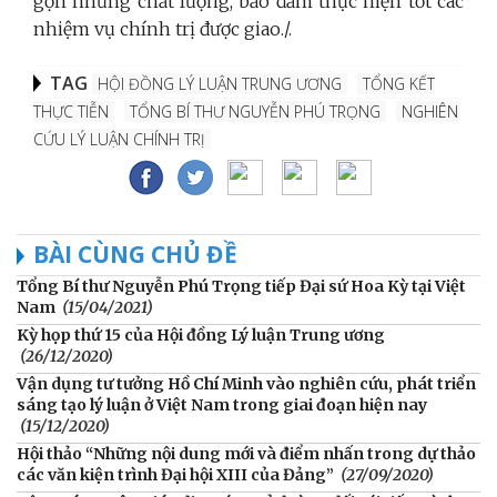
gọn nhưng chất lượng, bảo đảm thực hiện tốt các
nhiệm vụ chính trị được giao./.
TAG
HỘI ĐỒNG LÝ LUẬN TRUNG ƯƠNG
TỔNG KẾT
THỰC TIỄN
TỔNG BÍ THƯ NGUYỄN PHÚ TRỌNG
NGHIÊN
CỨU LÝ LUẬN CHÍNH TRỊ
BÀI CÙNG CHỦ ĐỀ
Tổng Bí thư Nguyễn Phú Trọng tiếp Đại sứ Hoa Kỳ tại Việt
Nam
(15/04/2021)
Kỳ họp thứ 15 của Hội đồng Lý luận Trung ương
(26/12/2020)
Vận dụng tư tưởng Hồ Chí Minh vào nghiên cứu, phát triển
sáng tạo lý luận ở Việt Nam trong giai đoạn hiện nay
(15/12/2020)
Hội thảo “Những nội dung mới và điểm nhấn trong dự thảo
các văn kiện trình Đại hội XIII của Đảng”
(27/09/2020)