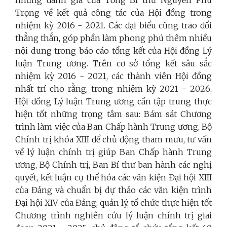
những đánh giá của Tổng Bí thư Nguyễn Phú
Trọng về kết quả công tác của Hội đồng trong
nhiệm kỳ 2016
-
2021. Các đại biểu cũng trao đổi
thẳng thắn, góp phần
làm phong phú thêm nhiều
nội dung trong báo cáo tổng kết của Hội đồng
Lý
luận Trung ương
. Trên cơ sở tổng kết sâu sắc
nhiệm kỳ 2016
-
2021, các thành viên Hội đồng
nhất trí cho rằng, trong nhiệm kỳ 2021
-
2026,
Hội đồng
Lý luận Trung ương
cần tập trung thực
hiện tốt những trọng tâm sau: Bám sát Chương
trình làm việc của Ban Chấp hành Trung ương, Bộ
Chính trị khóa XIII để chủ động tham mưu, tư vấn
về lý luận chính trị giúp Ban Chấp hành Trung
ương, Bộ Chính trị, Ban Bí thư ban hành các nghị
quyết, kết luận cụ thể hóa các văn kiện Đại hội XIII
của Đảng
và chuẩn bị dự thảo các văn kiện trình
Đại hội XIV của Đảng;
q
uản lý, tổ chức thực hiện tốt
Chương trình nghiên cứu lý luận chính trị giai