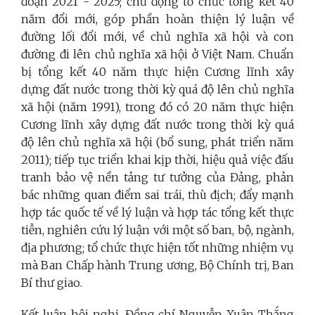
đoạn 2021
-
2025; chủ động tổ chức tổng kết 40
năm đổi mới, góp phần hoàn thiện lý luận về
đường lối đổi mới, về chủ nghĩa xã hội và con
đường đi lên chủ nghĩa xã hội ở Việt Nam. Chuẩn
bị tổng kết 40 năm thực hiện Cương lĩnh xây
dựng đất nước trong thời kỳ quá độ lên chủ nghĩa
xã hội (năm 1991), trong đó có 20 năm thực hiện
Cương lĩnh xây dựng đất nước trong thời kỳ quá
độ lên chủ nghĩa xã hội (bổ sung, phát triển năm
2011);
t
iếp tục triển khai kịp thời, hiệu quả việc đấu
tranh bảo vệ nền tảng tư tưởng của Đảng, phản
bác những quan điểm sai trái, thù địch;
đ
ẩy mạnh
hợp tác quốc tế về lý luận và hợp tác tổng kết thực
tiễn, nghiên cứu lý luận với một số ban,
bộ,
ngành,
địa phương; tổ chức thực hiện tốt những nhiệm vụ
mà Ban Chấp hành Trung ương, Bộ Chính trị, Ban
Bí thư giao.
Kết luận hội nghị, Đồng chí Nguyễn Xuân Thắng