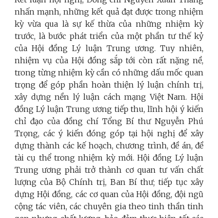
nhấn mạnh
,
những kết quả đạt được trong nhiệm
kỳ vừa qua là sự kế thừa của những nhiệm kỳ
trước, là bước phát triển của một phần tư thế kỷ
của
Hội đồng Lý luận Trung ương. Tuy nhiên,
nhiệm vụ của Hội đồng sắp tới còn rất nặng nề,
trong từng nhiệm kỳ cần có những dấu mốc quan
trọng để
góp phần
hoàn thiện lý luận chính trị,
xây dựng nền lý luận c
á
ch mạng Việt Nam. Hội
đồng Lý luận Trung ương
tiếp thu, lĩnh hội ý kiến
chỉ đạo của
đồng chí Tổng Bí thư Nguyễn Phú
Trọng
, c
ác ý kiến đóng góp tại
hội nghị
để
xây
dựng thành các kế hoạch, chương trình, đề án, đề
tài
cụ thể trong nhiệm kỳ mới
. Hội đồng Lý luận
Trung ương phải trở thành cơ quan tư vấn
chất
lượng
của Bộ Chính trị,
Ban Bí thư; t
iếp tục xây
dựng Hội đồng, các cơ quan của Hội đồng, đội ngũ
cộng tác viên, các chuyên gia theo tinh thần
tinh