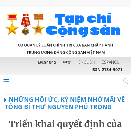
CƠ QUAN LÝ LUẬN CHÍNH TRỊ CỦA BAN CHẤP HÀNH
TRUNG ƯƠNG ĐẢNG CỘNG SẢN VIỆT NAM
ພາສາລາວ
中文
ENGLISH
ESPAÑOL
ISSN 2734-9071
NHỮNG HỒI ỨC, KỶ NIỆM NHỚ MÃI VỀ
TỔNG BÍ THƯ NGUYỄN PHÚ TRỌNG
Triển khai quyết định của