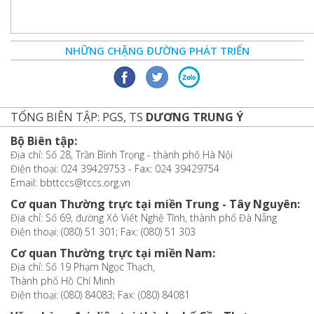
NHỮNG CHẶNG ĐƯỜNG PHÁT TRIỂN
TỔNG BIÊN TẬP: PGS, TS
DƯƠNG TRUNG Ý
Bộ Biên tập:
Địa chỉ: Số 28, Trần Bình Trọng - thành phố Hà Nội
Điện thoại: 024 39429753 - Fax: 024 39429754
Email: bbttccs@tccs.org.vn
Cơ quan Thường trực tại miền Trung - Tây Nguyên:
Địa chỉ: Số 69, đường Xô Viết Nghệ Tĩnh, thành phố Đà Nẵng
Điện thoại: (080) 51 301; Fax: (080) 51 303
Cơ quan Thường trực tại miền Nam:
Địa chỉ: Số 19 Phạm Ngọc Thạch,
Thành phố Hồ Chí Minh
Điện thoại: (080) 84083; Fax: (080) 84081