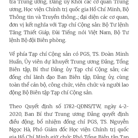
tra Trung ương, Đảng ủy Khối các cơ quan Trung
ương, Học viện Chính trị quốc gia Hồ Chí Minh, Bộ
Thông tin và Truyền thông...; đại diện các cơ quan,
đơn vị kết nghĩa với Tạp chí Cộng sản: Bộ Tư lệnh
Tăng Thiết Giáp, Đài Tiếng nói Việt Nam, Bộ Tư
lệnh Bộ đội Biên phòng.
Về phía Tạp chí Cộng sản có PGS, TS. Đoàn Minh
Huấn, Ủy viên dự khuyết Trung ương Đảng, Tổng
Biên tập, Bí thư Đảng ủy Tạp chí Cộng sản; các
đồng chí lãnh đạo Ban Biên tập, Đảng ủy, cùng
toàn thể cán bộ, công chức, viên chức và người lao
động Bộ Biên tập Tạp chí Cộng sản.
Theo Quyết định số 1782-QĐNS/TW, ngày 4-2-
2020, Ban Bí thư Trung ương Đảng quyết định
điều động, bổ nhiệm đồng chí PGS, TS. Nguyễn
Ngọc Hà, Phó Giám đốc Học viện Chính trị quốc
gia Hồ Chí Minh giữ chức Phó Tổng Biên tập Tạp