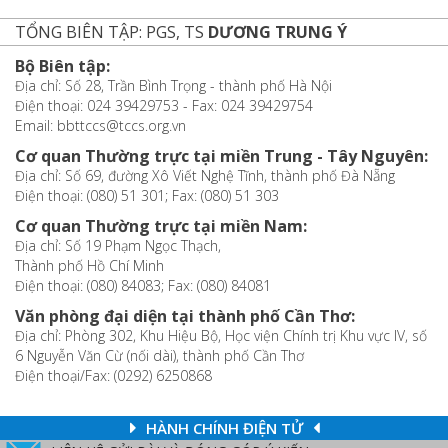
TỔNG BIÊN TẬP: PGS, TS
DƯƠNG TRUNG Ý
Bộ Biên tập:
Địa chỉ: Số 28, Trần Bình Trọng - thành phố Hà Nội
Điện thoại: 024 39429753 - Fax: 024 39429754
Email: bbttccs@tccs.org.vn
Cơ quan Thường trực tại miền Trung - Tây Nguyên:
Địa chỉ: Số 69, đường Xô Viết Nghệ Tĩnh, thành phố Đà Nẵng
Điện thoại: (080) 51 301; Fax: (080) 51 303
Cơ quan Thường trực tại miền Nam:
Địa chỉ: Số 19 Phạm Ngọc Thạch,
Thành phố Hồ Chí Minh
Điện thoại: (080) 84083; Fax: (080) 84081
Văn phòng đại diện tại thành phố Cần Thơ:
Địa chỉ: Phòng 302, Khu Hiệu Bộ, Học viện Chính trị Khu vực IV, số
6 Nguyễn Văn Cừ (nối dài), thành phố Cần Thơ
Điện thoại/Fax: (0292) 6250868
HÀNH CHÍNH ĐIỆN TỬ