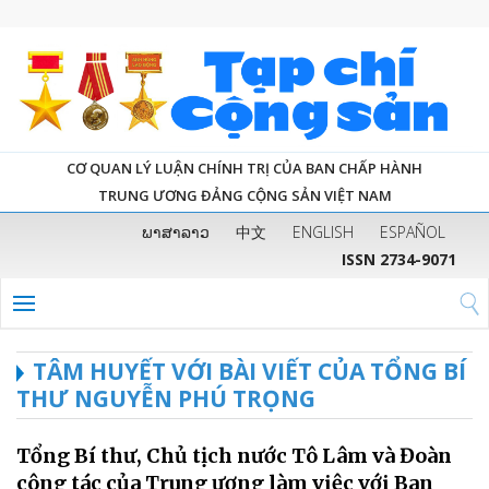
CƠ QUAN LÝ LUẬN CHÍNH TRỊ CỦA BAN CHẤP HÀNH
TRUNG ƯƠNG ĐẢNG CỘNG SẢN VIỆT NAM
ພາສາລາວ
中文
ENGLISH
ESPAÑOL
ISSN 2734-9071
TÂM HUYẾT VỚI BÀI VIẾT CỦA TỔNG BÍ
THƯ NGUYỄN PHÚ TRỌNG
Tổng Bí thư, Chủ tịch nước Tô Lâm và Đoàn
công tác của Trung ương làm việc với Ban