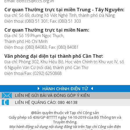
Email: bbttccs@tccs.org.vn
Cơ quan Thường trực tại miền Trung - Tây Nguyên:
Địa chỉ: Số 69, đường Xô Viết Nghệ Tĩnh, thành phố Đà Nẵng
Điện thoại: (080) 51 301; Fax: (080) 51 303
Cơ quan Thường trực tại miền Nam:
Địa chỉ: Số 19 Phạm Ngọc Thạch,
Thành phố Hồ Chí Minh
Điện thoại: (080) 84083; Fax: (080) 84081
Văn phòng đại diện tại thành phố Cần Thơ:
Địa chỉ: Phòng 302, Khu Hiệu Bộ, Học viện Chính trị Khu vực IV, số
6 Nguyễn Văn Cừ (nối dài), thành phố Cần Thơ
Điện thoại/Fax: (0292) 6250868
HÀNH CHÍNH ĐIỆN TỬ
LIÊN HỆ GỬI BÀI VÀ ĐÓNG GÓP Ý KIẾN
LIÊN HỆ QUẢNG CÁO: 080 46138
@Bản quyền thuộc về Tạp chí Cộng sản
Giấy phép số 436/GP-BTTTT ngày 14-10-2019 của Bộ Thông tin và
Truyền thông.
Mọi hành động sử dụng nội dung đăng tải trên Tạp chí Cộng sản điện