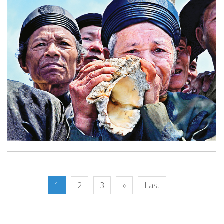
1
2
3
»
Last