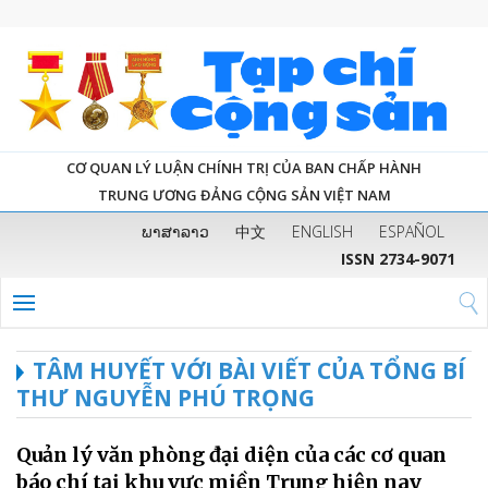
CƠ QUAN LÝ LUẬN CHÍNH TRỊ CỦA BAN CHẤP HÀNH
TRUNG ƯƠNG ĐẢNG CỘNG SẢN VIỆT NAM
ພາສາລາວ
中文
ENGLISH
ESPAÑOL
ISSN 2734-9071
TÂM HUYẾT VỚI BÀI VIẾT CỦA TỔNG BÍ
THƯ NGUYỄN PHÚ TRỌNG
Quản lý văn phòng đại diện của các cơ quan
báo chí tại khu vực miền Trung hiện nay