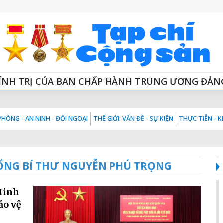
ÍNH TRỊ CỦA BAN CHẤP HÀNH TRUNG ƯƠNG ĐẢN
HÒNG - AN NINH - ĐỐI NGOẠI
THẾ GIỚI: VẤN ĐỀ - SỰ KIỆN
THỰC TIỄN - 
 TỔNG BÍ THƯ NGUYỄN PHÚ TRỌNG
Minh
ảo vệ