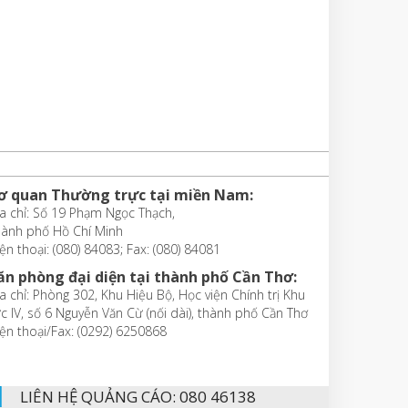
ơ quan Thường trực tại miền Nam:
a chỉ: Số 19 Phạm Ngọc Thạch,
hành phố Hồ Chí Minh
ện thoại: (080) 84083; Fax: (080) 84081
ăn phòng đại diện tại thành phố Cần Thơ:
a chỉ: Phòng 302, Khu Hiệu Bộ, Học viện Chính trị Khu
c IV, số 6 Nguyễn Văn Cừ (nối dài), thành phố Cần Thơ
ện thoại/Fax: (0292) 6250868
LIÊN HỆ QUẢNG CÁO: 080 46138