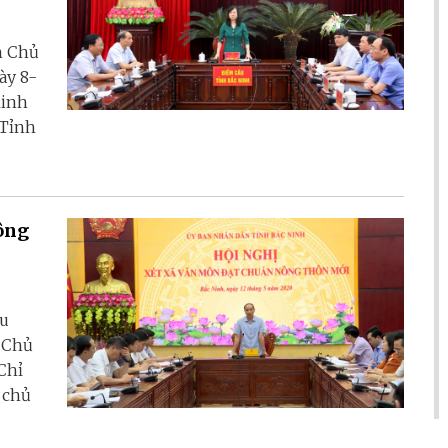
h Chủ
ày 8-
Minh
 Tỉnh
ông
ữu
 Chủ
Chỉ
 chủ