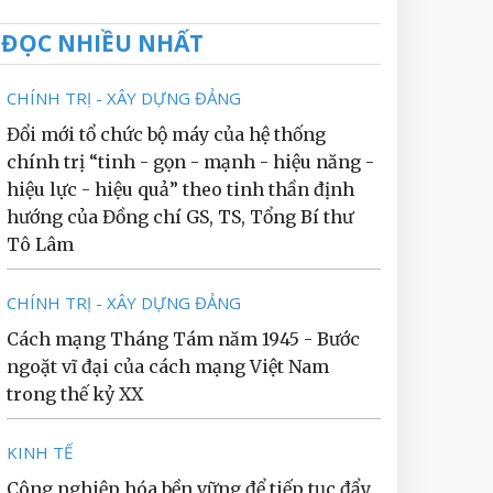
ĐỌC NHIỀU NHẤT
CHÍNH TRỊ - XÂY DỰNG ĐẢNG
Đổi mới tổ chức bộ máy của hệ thống
chính trị “tinh - gọn - mạnh - hiệu năng -
hiệu lực - hiệu quả” theo tinh thần định
hướng của Đồng chí GS, TS, Tổng Bí thư
Tô Lâm
CHÍNH TRỊ - XÂY DỰNG ĐẢNG
Cách mạng Tháng Tám năm 1945 - Bước
ngoặt vĩ đại của cách mạng Việt Nam
trong thế kỷ XX
KINH TẾ
Công nghiệp hóa bền vững để tiếp tục đẩy