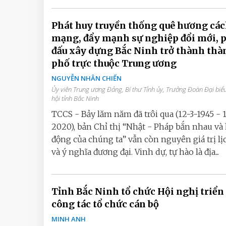
Phát huy truyền thống quê hương cá
mạng, đẩy mạnh sự nghiệp đổi mới, 
đấu xây dựng Bắc Ninh trở thành thà
phố trực thuộc Trung ương
NGUYỄN NHÂN CHIẾN
Ủy viên Trung ương Đảng, Bí thư Tỉnh ủy, Trưởng Đoàn Đại biể
hội tỉnh Bắc Ninh
TCCS - Bảy lăm năm đã trôi qua (12-3-1945 - 
2020), bản Chỉ thị “Nhật - Pháp bắn nhau và
động của chúng ta” vẫn còn nguyên giá trị lị
và ý nghĩa đương đại. Vinh dự, tự hào là địa...
Tỉnh Bắc Ninh tổ chức Hội nghị triển
công tác tổ chức cán bộ
MINH ANH