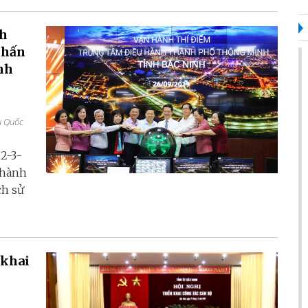
ch
phấn
nh
u Quốc
12-3-
 hành
ch sử
 khai