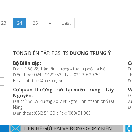
23
24
25
»
Last
TỔNG BIÊN TẬP: PGS, TS
DƯƠNG TRUNG Ý
Bộ Biên tập:
C
Địa chỉ: Số 28, Trần Bình Trọng - thành phố Hà Nội
Đị
Điện thoại: 024 39429753 - Fax: 024 39429754
T
Email: bbttccs@tccs.org.vn
Đi
Cơ quan Thường trực tại miền Trung - Tây
V
Nguyên:
Đị
Địa chỉ: Số 69, đường Xô Viết Nghệ Tĩnh, thành phố Đà
vự
Nẵng
Đi
Điện thoại: (080) 51 301; Fax: (080) 51 303
LIÊN HỆ GỬI BÀI VÀ ĐÓNG GÓP Ý KIẾN