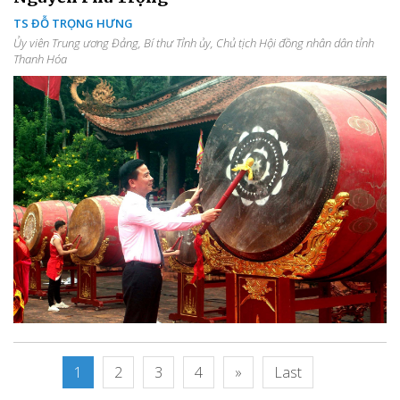
TS ĐỖ TRỌNG HƯNG
Ủy viên Trung ương Đảng, Bí thư Tỉnh ủy, Chủ tịch Hội đồng nhân dân tỉnh
Thanh Hóa
1
2
3
4
»
Last