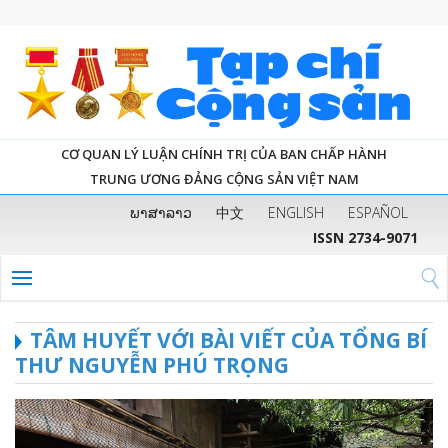
CƠ QUAN LÝ LUẬN CHÍNH TRỊ CỦA BAN CHẤP HÀNH
TRUNG ƯƠNG ĐẢNG CỘNG SẢN VIỆT NAM
ພາສາລາວ
中文
ENGLISH
ESPAÑOL
ISSN 2734-9071
TÂM HUYẾT VỚI BÀI VIẾT CỦA TỔNG BÍ
THƯ NGUYỄN PHÚ TRỌNG