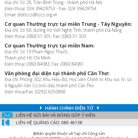
Địa chỉ: Số 28, Trần Bình Trọng - thành phố Hà Nội
Điện thoại: 024 39429753 - Fax: 024 39429754
Email: bbttccs@tccs.org.vn
Cơ quan Thường trực tại miền Trung - Tây Nguyên:
Địa chỉ: Số 69, đường Xô Viết Nghệ Tĩnh, thành phố Đà Nẵng
Điện thoại: (080) 51 301; Fax: (080) 51 303
Cơ quan Thường trực tại miền Nam:
Địa chỉ: Số 19 Phạm Ngọc Thạch,
Thành phố Hồ Chí Minh
Điện thoại: (080) 84083; Fax: (080) 84081
Văn phòng đại diện tại thành phố Cần Thơ:
Địa chỉ: Phòng 302, Khu Hiệu Bộ, Học viện Chính trị Khu vực IV, số
6 Nguyễn Văn Cừ (nối dài), thành phố Cần Thơ
Điện thoại/Fax: (0292) 6250868
HÀNH CHÍNH ĐIỆN TỬ
LIÊN HỆ GỬI BÀI VÀ ĐÓNG GÓP Ý KIẾN
LIÊN HỆ QUẢNG CÁO: 080 46138
@Bản quyền thuộc về Tạp chí Cộng sản