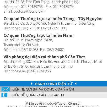
Địa chỉ: Số 28, Trần Bình Trọng - thành phố Hà Nội
Điện thoại: 024 39429753 - Fax: 024 39429754
Email: bbttccs@tccs.org.vn
Cơ quan Thường trực tại miền Trung - Tây Nguyên:
Địa chỉ: Số 69, đường Xô Viết Nghệ Tĩnh, thành phố Đà Nẵng
Điện thoại: (080) 51 301; Fax: (080) 51 303
Cơ quan Thường trực tại miền Nam:
Địa chỉ: Số 19 Phạm Ngọc Thạch,
Thành phố Hồ Chí Minh
Điện thoại: (080) 84083; Fax: (080) 84081
Văn phòng đại diện tại thành phố Cần Thơ:
Địa chỉ: Phòng 302, Khu Hiệu Bộ, Học viện Chính trị Khu vực IV, số
6 Nguyễn Văn Cừ (nối dài), thành phố Cần Thơ
Điện thoại/Fax: (0292) 6250868
HÀNH CHÍNH ĐIỆN TỬ
LIÊN HỆ GỬI BÀI VÀ ĐÓNG GÓP Ý KIẾN
LIÊN HỆ QUẢNG CÁO: 080 46138
@Bản quyền thuộc về Tạp chí Cộng sản