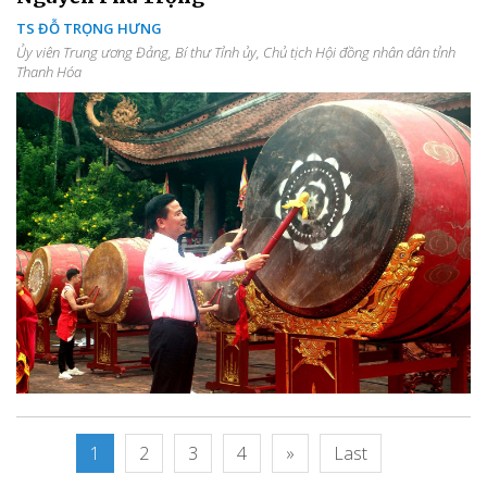
TS ĐỖ TRỌNG HƯNG
Ủy viên Trung ương Đảng, Bí thư Tỉnh ủy, Chủ tịch Hội đồng nhân dân tỉnh
Thanh Hóa
1
2
3
4
»
Last