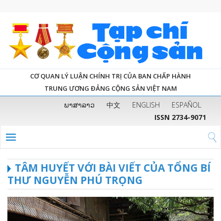
CƠ QUAN LÝ LUẬN CHÍNH TRỊ CỦA BAN CHẤP HÀNH
TRUNG ƯƠNG ĐẢNG CỘNG SẢN VIỆT NAM
ພາສາລາວ
中文
ENGLISH
ESPAÑOL
ISSN 2734-9071
TÂM HUYẾT VỚI BÀI VIẾT CỦA TỔNG BÍ
THƯ NGUYỄN PHÚ TRỌNG