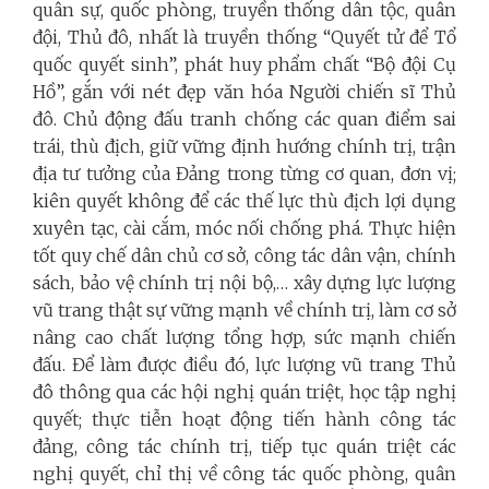
quân sự, quốc phòng, truyền thống dân tộc, quân
đội, Thủ đô, nhất là truyền thống “Quyết tử để Tổ
quốc quyết sinh”, phát huy phẩm chất “Bộ đội Cụ
Hồ”, gắn với nét đẹp văn hóa Người chiến sĩ Thủ
đô. Chủ động đấu tranh chống các quan điểm sai
trái, thù địch, giữ vững định hướng chính trị, trận
địa tư tưởng của Đảng trong từng cơ quan, đơn vị;
kiên quyết không để các thế lực thù địch lợi dụng
xuyên tạc, cài cắm, móc nối chống phá. Thực hiện
tốt quy chế dân chủ cơ sở, công tác dân vận, chính
sách, bảo vệ chính trị nội bộ,… xây dựng lực lượng
vũ trang thật sự vững mạnh về chính trị, làm cơ sở
nâng cao chất lượng tổng hợp, sức mạnh chiến
đấu. Để làm được điều đó, lực lượng vũ trang Thủ
đô thông qua các hội nghị quán triệt, học tập nghị
quyết; thực tiễn hoạt động tiến hành công tác
đảng, công tác chính trị, tiếp tục quán triệt các
nghị quyết, chỉ thị về công tác quốc phòng, quân