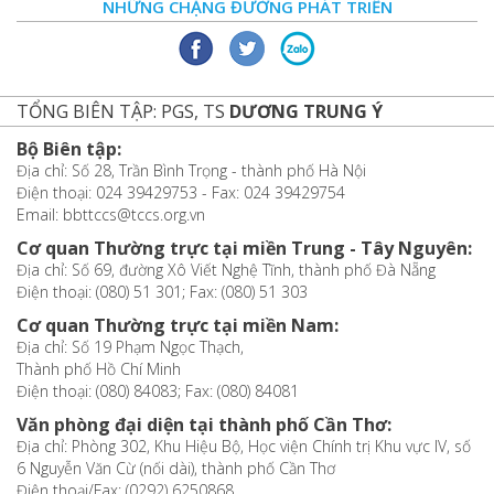
NHỮNG CHẶNG ĐƯỜNG PHÁT TRIỂN
TỔNG BIÊN TẬP: PGS, TS
DƯƠNG TRUNG Ý
Bộ Biên tập:
Địa chỉ: Số 28, Trần Bình Trọng - thành phố Hà Nội
Điện thoại: 024 39429753 - Fax: 024 39429754
Email: bbttccs@tccs.org.vn
Cơ quan Thường trực tại miền Trung - Tây Nguyên:
Địa chỉ: Số 69, đường Xô Viết Nghệ Tĩnh, thành phố Đà Nẵng
Điện thoại: (080) 51 301; Fax: (080) 51 303
Cơ quan Thường trực tại miền Nam:
Địa chỉ: Số 19 Phạm Ngọc Thạch,
Thành phố Hồ Chí Minh
Điện thoại: (080) 84083; Fax: (080) 84081
Văn phòng đại diện tại thành phố Cần Thơ:
Địa chỉ: Phòng 302, Khu Hiệu Bộ, Học viện Chính trị Khu vực IV, số
6 Nguyễn Văn Cừ (nối dài), thành phố Cần Thơ
Điện thoại/Fax: (0292) 6250868