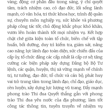
vàng; động cơ phấn đấu trong sáng, ý chí quyết
tâm, trách nhiệm cao, có đạo đức, lối sống lành
mạnh, có văn hóa, tri thức khoa học, trình độ quân
sự, chuyên môn nghiệp vụ, sức khỏe và phương
pháp công tác tốt; chủ động khắc phục khó khăn,
vươn lên hoàn thành tốt mọi nhiệm vụ. Kết hợp
chặt chẽ giữa kiện toàn tổ chức, biên chế với tập
huấn, bồi dưỡng, duy trì kiểm tra, giám sát, nâng
cao năng lực lãnh đạo toàn diện, sức chiến đấu của
cấp ủy, tổ chức đảng các cấp, nhất là cấp cơ sở; tăng
cường các biện pháp xây dựng Đảng bộ Bộ Tư
lệnh, các quận, huyện, thị xã vững mạnh về chính
trị, tư tưởng, đạo đức, tổ chức và cán bộ, phát huy
vai trò trung tâm trong lãnh đạo, chỉ đạo, giáo dục,
rèn luyện, xây dựng lực lượng vũ trang. Đẩy mạnh
phong trào Thi đua Quyết thắng gắn với phong
trào Thi đua yêu nước của địa phương; làm tốt
công tác thông tin, tuyên truyền về nhiệm vụ