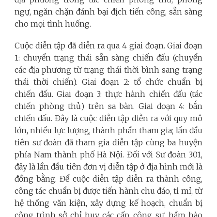
ngự, ngăn chặn đánh bại địch tiến công, sẵn sàng
cho mọi tình huống.
Cuộc diễn tập đã diễn ra qua 4 giai đoạn. Giai đoạn
1: chuyển trạng thái sẵn sàng chiến đấu (chuyển
các địa phương từ trạng thái thời bình sang trạng
thái thời chiến). Giai đoạn 2: tổ chức chuẩn bị
chiến đấu. Giai đoạn 3: thực hành chiến đấu (tác
chiến phòng thủ) trên sa bàn. Giai đoạn 4: bắn
chiến đấu. Đây là cuộc diễn tập diễn ra với quy mô
lớn, nhiều lực lượng, thành phần tham gia; lần đầu
tiên sư đoàn đã tham gia diễn tập cùng ba huyện
phía Nam thành phố Hà Nội. Đối với Sư đoàn 301,
đây là lần đầu tiên đơn vị diễn tập ở địa hình mới là
đồng bằng. Để cuộc diễn tập diễn ra thành công,
công tác chuẩn bị được tiến hành chu đáo, tỉ mỉ, từ
hệ thống văn kiện, xây dựng kế hoạch, chuẩn bị
công trình sở chỉ huy các cấp, công sự, hầm hào