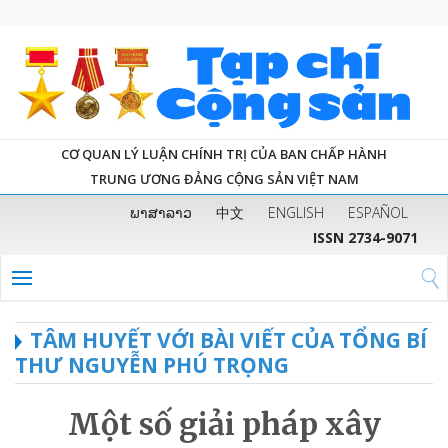
CƠ QUAN LÝ LUẬN CHÍNH TRỊ CỦA BAN CHẤP HÀNH
TRUNG ƯƠNG ĐẢNG CỘNG SẢN VIỆT NAM
ພາສາລາວ
中文
ENGLISH
ESPAÑOL
ISSN 2734-9071
TÂM HUYẾT VỚI BÀI VIẾT CỦA TỔNG BÍ
THƯ NGUYỄN PHÚ TRỌNG
Một số giải pháp xây