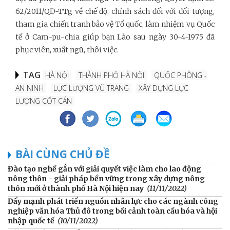
62/2011/QĐ-TTg về chế độ, chính sách đối với đối tượng,
tham gia chiến tranh bảo vệ Tổ quốc, làm nhiệm vụ Quốc
tế ở Cam-pu-chia giúp bạn Lào sau ngày 30-4-1975 đã
phục viên, xuất ngũ, thôi việc.
TAG
HÀ NỘI
THÀNH PHỐ HÀ NỘI
QUỐC PHÒNG -
AN NINH
LỰC LƯỢNG VŨ TRANG
XÂY DỰNG LỰC
LƯỢNG CỐT CÁN
BÀI CÙNG CHỦ ĐỀ
Đào tạo nghề gắn với giải quyết việc làm cho lao động
nông thôn - giải pháp bền vững trong xây dựng nông
thôn mới ở thành phố Hà Nội hiện nay
(11/11/2022)
Đẩy mạnh phát triển nguồn nhân lực cho các ngành công
nghiệp văn hóa Thủ đô trong bối cảnh toàn cầu hóa và hội
nhập quốc tế
(10/11/2022)