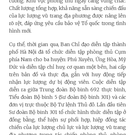
cường. Khu vực phòng thủ ngày càng vững chắc.
Chất lượng tổng hợp, khả năng sẵn sàng chiến đấu
của lực lượng vũ trang địa phương được nâng lên
rõ rệt, đáp ứng yêu cầu bảo vệ Tổ quốc trong tình
hình mới.
Cụ thể, thời gian qua, Ban Chỉ đạo diễn tập thành
phố Hà Nội đã tổ chức diễn tập phòng thủ Cụm
phía Nam cho ba huyện: Phú Xuyên, Ứng Hòa, Mỹ
Đức và diễn tập chỉ huy, cơ quan một bên, hai cấp
trên bản đồ và thực địa, gắn với huy động tiếp
nhận lực lượng dự bị động viên. Cuộc diễn tập
diễn ra giữa Trung đoàn Bộ binh 692 thực binh,
Tiểu đoàn Bộ binh 5 (Sư đoàn Bộ binh 301) và các
đơn vị trực thuộc Bộ Tư lệnh Thủ đô. Lần đầu tiên
Sư đoàn Bộ binh 301 tổ chức hình thức diễn tập ở
đồng bằng, thể hiện sự phối hợp, hiệp đồng tác
chiến của lực lượng chủ lực và lực lượng vũ trang
địa phương trong tác chiến phòng thủ, phòng