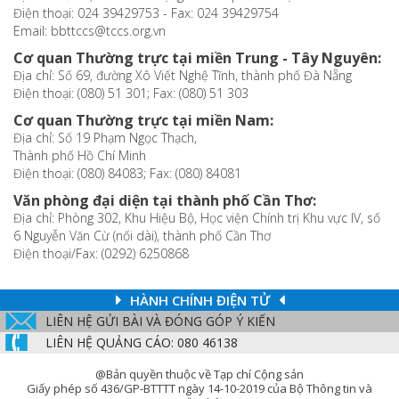
Điện thoại: 024 39429753 - Fax: 024 39429754
Email: bbttccs@tccs.org.vn
Cơ quan Thường trực tại miền Trung - Tây Nguyên:
Địa chỉ: Số 69, đường Xô Viết Nghệ Tĩnh, thành phố Đà Nẵng
Điện thoại: (080) 51 301; Fax: (080) 51 303
Cơ quan Thường trực tại miền Nam:
Địa chỉ: Số 19 Phạm Ngọc Thạch,
Thành phố Hồ Chí Minh
Điện thoại: (080) 84083; Fax: (080) 84081
Văn phòng đại diện tại thành phố Cần Thơ:
Địa chỉ: Phòng 302, Khu Hiệu Bộ, Học viện Chính trị Khu vực IV, số
6 Nguyễn Văn Cừ (nối dài), thành phố Cần Thơ
Điện thoại/Fax: (0292) 6250868
HÀNH CHÍNH ĐIỆN TỬ
LIÊN HỆ GỬI BÀI VÀ ĐÓNG GÓP Ý KIẾN
LIÊN HỆ QUẢNG CÁO: 080 46138
@Bản quyền thuộc về Tạp chí Cộng sản
Giấy phép số 436/GP-BTTTT ngày 14-10-2019 của Bộ Thông tin và