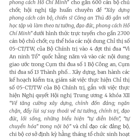
phong cách Hồ Chí Minh"
cho gần 600 cán bộ chủ
chốt; hội nghị tập huấn chuyên đề
“Xây dựng
phong cách cán bộ, chiến sĩ Công an Thủ đô gắn với
học tập và làm theo tư tưởng, đạo đức, phong cách Hồ
Chí Minh”
dưới hình thức trực tuyến cho gần 2.700
cán bộ chủ chốt; cụ thể hóa các nội dung Chỉ thị số
05-CT/TW, của Bộ Chính trị vào 4 đợt thi đua “Vì
An ninh Tổ” quốc hằng năm và vào các nội dung
giao ước trong Cụm thi đua số 1 Bộ Công an, Cụm
thi đua số 13 Thành phố… Xây dựng, ban hành các
kế hoạch kiểm tra, giám sát việc thực hiện Chỉ thị
số 05-CT/TW của Bộ Chính trị, gắn với việc thực
hiện Nghị quyết Hội nghị Trung ương 4 khóa XII
“
Về tăng cường xây dựng, chỉnh đốn đảng; ngăn
chặn, đẩy lùi sự suy thoái về tư tưởng, chính trị, đạo
đức, lối sống, những biểu hiện “tự diễn biến”, “tự
chuyển hóa” trong nội bộ”
và chỉ đạo các đảng bộ,
chi bộ cơ sở định kỳ hằng tháng tổ chức sinh hoạt