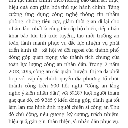
thủ tục hành chính theo hướng bảo đảm sát thực,
hiệu quả, đơn giản hóa thủ tục hành chính. Tăng
cường ứng dụng công nghệ thông tin nhằm
phòng, chống tiêu cực, giảm thời gian đi lại cho
nhân dân, nhất là công tác cấp hộ chiếu, tiếp nhận
khai báo lưu trú trực tuyến..., tạo môi trường an
toàn, lành mạnh phục vụ đắc lực nhiệm vụ phát
triển kinh tế - xã hội và đối ngoại của thành phố,
đóng góp quan trọng vào thành tích chung của
toàn lực lượng công an nhân dân. Trong 2 năm
2018, 2019, công an các quận, huyện, thị xã đã phối
hợp với cấp ủy, chính quyền địa phương tổ chức
thành công trên 500 hội nghị "Công an lắng
nghe ý kiến nhân dân", với 59.187 lượt người tham
gia; qua đó, có 9.265 ý kiến đóng góp, đánh giá tốt
làm lan tỏa hình ảnh người chiến sĩ công an Thủ
đô chủ động, nêu gương, kỷ cương, trách nhiệm,
hiệu quả, gần gũi, thân thiện, vì nhân dân phục vụ.