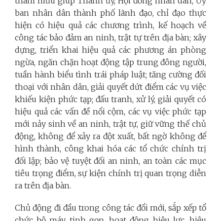
tham mưu giúp Thành ủy, Hội đồng nhân dân, Ủy
ban nhân dân thành phố lãnh đạo, chỉ đạo thực
hiện có hiệu quả các chương trình, kế hoạch về
công tác bảo đảm an ninh, trật tự trên địa bàn; xây
dựng, triển khai hiệu quả các phương án phòng
ngừa, ngăn chặn hoạt động tập trung đông người,
tuần hành biểu tình trái pháp luật; tăng cường đối
thoại với nhân dân, giải quyết dứt điểm các vụ việc
khiếu kiện phức tạp; đấu tranh, xử lý, giải quyết có
hiệu quả các vấn đề nổi cộm, các vụ việc phức tạp
mới nảy sinh về an ninh, trật tự, giữ vững thế chủ
động, không để xảy ra đột xuất, bất ngờ không để
hình thành, công khai hóa các tổ chức chính trị
đối lập; bảo vệ tuyệt đối an ninh, an toàn các mục
tiêu trọng điểm, sự kiện chính trị quan trọng diễn
ra trên địa bàn.
Chủ động đi đầu trong công tác đổi mới, sắp xếp tổ
chức bộ máy tinh gọn, hoạt động hiệu lực, hiệu