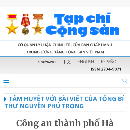
CƠ QUAN LÝ LUẬN CHÍNH TRỊ CỦA BAN CHẤP HÀNH
TRUNG ƯƠNG ĐẢNG CỘNG SẢN VIỆT NAM
ພາສາລາວ
中文
ENGLISH
ESPAÑOL
ISSN 2734-9071
TÂM HUYẾT VỚI BÀI VIẾT CỦA TỔNG BÍ
THƯ NGUYỄN PHÚ TRỌNG
Công an thành phố Hà