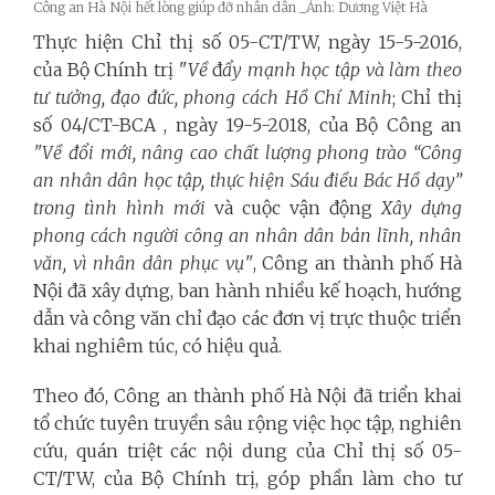
Công an Hà Nội hết lòng giúp đỡ nhân dân _Ảnh: Dương Việt Hà
Thực hiện Chỉ thị số 05-CT/TW, ngày 15-5-2016,
của Bộ Chính trị "
Về
đ
ẩy mạnh học tập và làm theo
tư tưởng, đạo đức, phong cách Hồ Chí Minh
;
Chỉ thị
số 04/CT-BCA , ngày 19-5-2018,
của Bộ Công an
"Về đổi mới, nâng cao chất lượng phong trào “Công
an nhân dân học tập, thực hiện Sáu điều Bác Hồ dạy”
trong tình hình mới
và cuộc vận động
Xây dựng
phong cách người công an nhân dân bản lĩnh, nhân
văn, vì nhân dân phục vụ"
, Công an thành phố Hà
Nội đã xây dựng, ban hành nhiều kế hoạch, hướng
dẫn và công văn chỉ đạo các đơn vị trực thuộc triển
khai nghiêm túc, có hiệu quả.
Theo đó, Công an thành phố Hà Nội đã triển khai
tổ chức tuyên truyền sâu rộng việc học tập, nghiên
cứu, quán triệt các nội dung của Chỉ thị số 05-
CT/TW, của Bộ Chính trị, góp phần làm cho tư