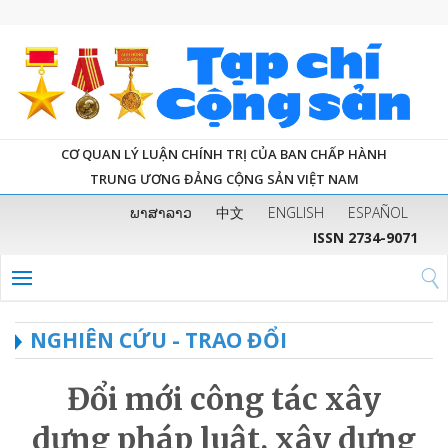
CƠ QUAN LÝ LUẬN CHÍNH TRỊ CỦA BAN CHẤP HÀNH
TRUNG ƯƠNG ĐẢNG CỘNG SẢN VIỆT NAM
ພາສາລາວ
中文
ENGLISH
ESPAÑOL
ISSN 2734-9071
NGHIÊN CỨU - TRAO ĐỔI
Đổi mới công tác xây
dựng pháp luật, xây dựng