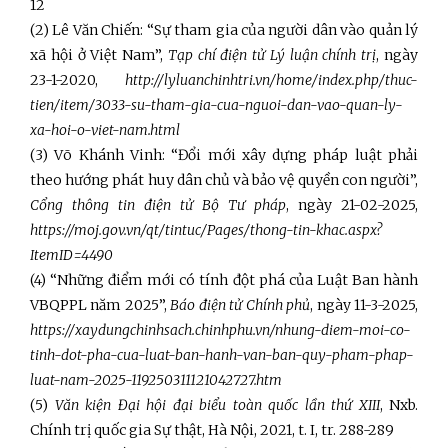
12
(2) Lê Văn Chiến: “Sự tham gia của người dân vào quản lý
xã hội ở Việt Nam”,
Tạp chí điện tử Lý luận chính trị
, ngày
23-1-2020,
http://lyluanchinhtri.vn/home/index.php/thuc-
tien/item/3033-su-tham-gia-cua-nguoi-dan-vao-quan-ly-
xa-hoi-o-viet-nam.html
(3) Võ Khánh Vinh: “Đổi mới xây dựng pháp luật phải
theo hướng phát huy dân chủ và bảo vệ quyền con người”,
Cổng thông tin điện tử Bộ Tư pháp
, ngày 21-02-2025,
https://moj.gov.vn/qt/tintuc/Pages/thong-tin-khac.aspx?
ItemID=4490
(4) “Những điểm mới có tính đột phá của Luật Ban hành
VBQPPL năm 2025”,
Báo điện tử Chính phủ
, ngày 11-3-2025,
https://xaydungchinhsach.chinhphu.vn/nhung-diem-moi-co-
tinh-dot-pha-cua-luat-ban-hanh-van-ban-quy-pham-phap-
luat-nam-2025-119250311121042727.htm
(5)
Văn kiện Đại hội đại biểu toàn quốc lần thứ XIII
, Nxb.
Chính trị quốc gia Sự thật, Hà Nội, 2021, t. I, tr. 288-289