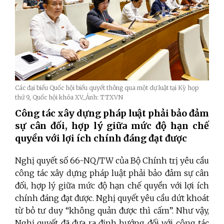
Các đại biểu Quốc hội biểu quyết thông qua một dự luật tại Kỳ họp
thứ 9, Quốc hội khóa XV_Ảnh: TTXVN
Công tác xây dựng pháp luật phải bảo đảm
sự cân đối, hợp lý giữa mức độ hạn chế
quyền với lợi ích chính đáng đạt được
Nghị quyết số 66-NQ/TW của Bộ Chính trị yêu cầu
công tác xây dựng pháp luật phải bảo đảm sự cân
đối, hợp lý giữa mức độ hạn chế quyền với lợi ích
chính đáng đạt được. Nghị quyết yêu cầu dứt khoát
từ bỏ tư duy “không quản được thì cấm”. Như vậy,
Nghị quyết đã đưa ra định hướng đối với công tác