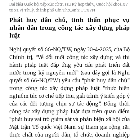
Đại biểu Quốc hội tiếp xúc cử tri sau Kỳ họp thứ 9, Quốc hội khoá XV
tại xã Vị Thuỷ, thành phố Cần Thơ_Ảnh: TTXVN
Phát huy dân chủ, tinh thần phục vụ
nhân dân trong công tác xây dựng pháp
luật
Nghị quyết số 66-NQ/TW, ngày 30-4-2025, của Bộ
Chính trị, “Về đổi mới công tác xây dựng và thi
hành pháp luật đáp ứng yêu cầu phát triển đất
nước trong kỷ nguyên mới” (sau đây gọi là Nghị
quyết số 66-NQ/TW) yêu cầu “phát huy dân chủ”
trong công tác xây dựng pháp luật, “thực hiện
nghiêm túc cơ chế tiếp thu, giải trình ý kiến góp ý
của các đối tượng chịu sự tác động”. Đồng thời,
công tác xây dựng pháp luật dựa trên quan điểm
“phát huy vai trò giám sát và phản biện xã hội của
Mặt trận Tổ quốc Việt Nam, sự tham gia rộng rãi,
thực chất của người dân, tổ chức, doanh nghiệp