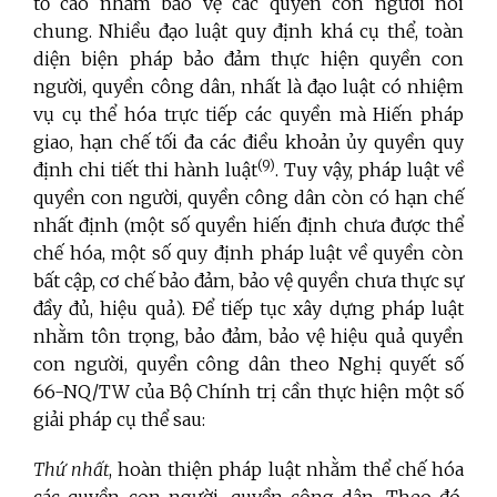
tố cáo nhằm bảo vệ các quyền con người nói
chung. Nhiều đạo luật quy định khá cụ thể, toàn
diện biện pháp bảo đảm thực hiện quyền con
người, quyền công dân, nhất là đạo luật có nhiệm
vụ cụ thể hóa trực tiếp các quyền mà Hiến pháp
giao, hạn chế tối đa các điều khoản ủy quyền quy
(9)
định chi tiết thi hành luật
. Tuy vậy, pháp luật về
quyền con người, quyền công dân còn có hạn chế
nhất định (một số quyền hiến định chưa được thể
chế hóa, một số quy định pháp luật về quyền còn
bất cập, cơ chế bảo đảm, bảo vệ quyền chưa thực sự
đầy đủ, hiệu quả). Để tiếp tục xây dựng pháp luật
nhằm tôn trọng, bảo đảm, bảo vệ hiệu quả quyền
con người, quyền công dân theo Nghị quyết số
66-NQ/TW của Bộ Chính trị cần thực hiện một số
giải pháp cụ thể sau:
Thứ nhất
, hoàn thiện pháp luật nhằm thể chế hóa