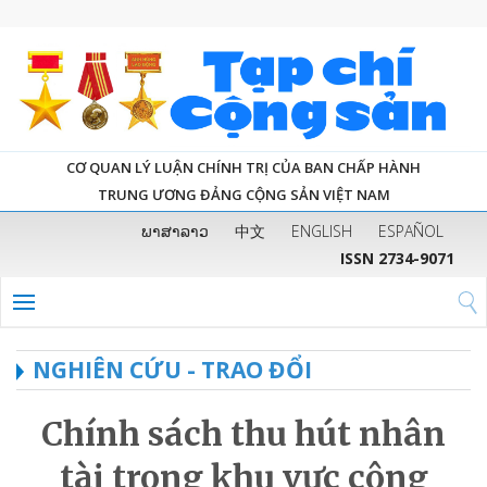
CƠ QUAN LÝ LUẬN CHÍNH TRỊ CỦA BAN CHẤP HÀNH
TRUNG ƯƠNG ĐẢNG CỘNG SẢN VIỆT NAM
ພາສາລາວ
中文
ENGLISH
ESPAÑOL
ISSN 2734-9071
NGHIÊN CỨU - TRAO ĐỔI
Chính sách thu hút nhân
tài trong khu vực công