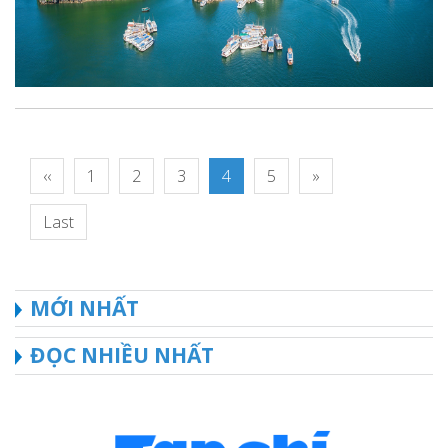
‹‹
1
2
3
4
5
»
Last
MỚI NHẤT
ĐỌC NHIỀU NHẤT