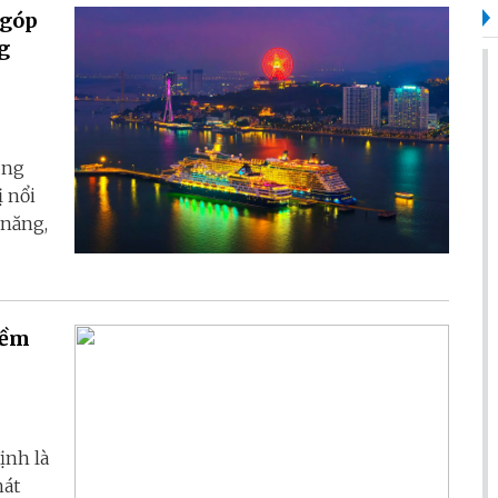
 góp
g
ùng
ị nổi
 năng,
iềm
ịnh là
hát