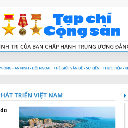
ÍNH TRỊ CỦA BAN CHẤP HÀNH TRUNG ƯƠNG ĐẢN
HÒNG - AN NINH - ĐỐI NGOẠI
THẾ GIỚI: VẤN ĐỀ - SỰ KIỆN
THỰC TIỄN - 
HÁT TRIỂN VIỆT NAM
 du