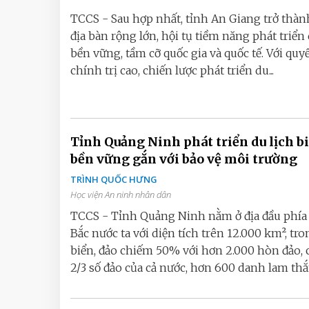
TCCS - Sau hợp nhất, tỉnh An Giang trở thà
địa bàn rộng lớn, hội tụ tiềm năng phát triển 
bền vững, tầm cỡ quốc gia và quốc tế. Với quy
chính trị cao, chiến lược phát triển du...
Tỉnh Quảng Ninh phát triển du lịch b
bền vững gắn với bảo vệ môi trường
TRÌNH QUỐC HƯNG
Học viện An ninh nhân dân
TCCS - Tỉnh Quảng Ninh nằm ở địa đầu phí
Bắc nước ta với diện tích trên 12.000 km², tr
biển, đảo chiếm 50% với hơn 2.000 hòn đảo,
2/3 số đảo của cả nước, hơn 600 danh lam thắn