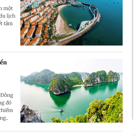
nh một
du lịch
ết tâm
iển
a Đông
ong đó
 chiếm
g...