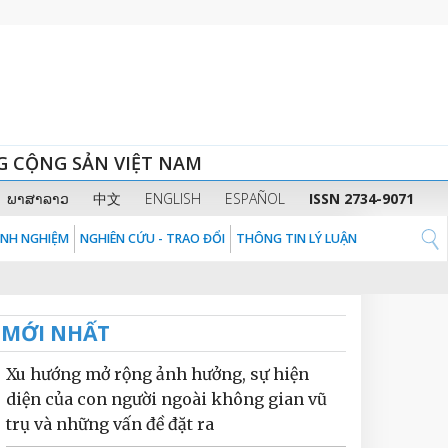
G CỘNG SẢN VIỆT NAM
ພາສາລາວ
中文
ENGLISH
ESPAÑOL
ISSN 2734-9071
KINH NGHIỆM
NGHIÊN CỨU - TRAO ĐỔI
THÔNG TIN LÝ LUẬN
MỚI NHẤT
Xu hướng mở rộng ảnh hưởng, sự hiện
diện của con người ngoài không gian vũ
trụ và những vấn đề đặt ra