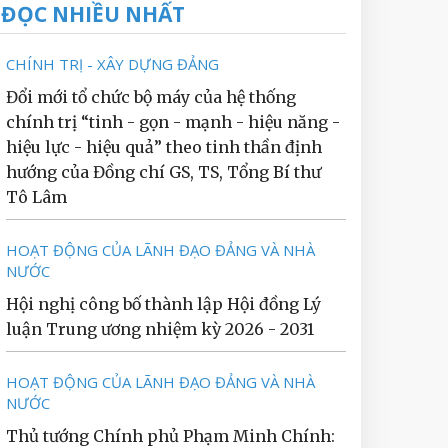
ĐỌC NHIỀU NHẤT
CHÍNH TRỊ - XÂY DỰNG ĐẢNG
Đổi mới tổ chức bộ máy của hệ thống
chính trị “tinh - gọn - mạnh - hiệu năng -
hiệu lực - hiệu quả” theo tinh thần định
hướng của Đồng chí GS, TS, Tổng Bí thư
Tô Lâm
HOẠT ĐỘNG CỦA LÃNH ĐẠO ĐẢNG VÀ NHÀ
NƯỚC
Hội nghị công bố thành lập Hội đồng Lý
luận Trung ương nhiệm kỳ 2026 - 2031
HOẠT ĐỘNG CỦA LÃNH ĐẠO ĐẢNG VÀ NHÀ
NƯỚC
Thủ tướng Chính phủ Phạm Minh Chính: