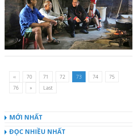
‹‹
70
71
72
73
74
75
76
»
Last
MỚI NHẤT
ĐỌC NHIỀU NHẤT