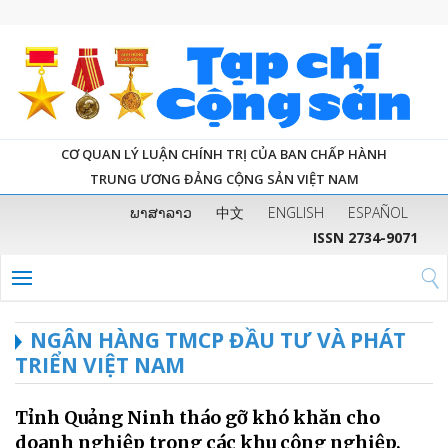
CƠ QUAN LÝ LUẬN CHÍNH TRỊ CỦA BAN CHẤP HÀNH
TRUNG ƯƠNG ĐẢNG CỘNG SẢN VIỆT NAM
ພາສາລາວ
中文
ENGLISH
ESPAÑOL
ISSN 2734-9071
NGÂN HÀNG TMCP ĐẦU TƯ VÀ PHÁT
TRIỂN VIỆT NAM
Tỉnh Quảng Ninh tháo gỡ khó khăn cho
doanh nghiệp trong các khu công nghiệp,