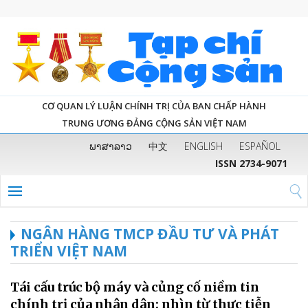
CƠ QUAN LÝ LUẬN CHÍNH TRỊ CỦA BAN CHẤP HÀNH
TRUNG ƯƠNG ĐẢNG CỘNG SẢN VIỆT NAM
ພາສາລາວ
中文
ENGLISH
ESPAÑOL
ISSN 2734-9071
NGÂN HÀNG TMCP ĐẦU TƯ VÀ PHÁT
TRIỂN VIỆT NAM
Tái cấu trúc bộ máy và củng cố niềm tin
chính trị của nhân dân: nhìn từ thực tiễn