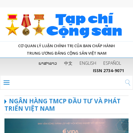
CƠ QUAN LÝ LUẬN CHÍNH TRỊ CỦA BAN CHẤP HÀNH
TRUNG ƯƠNG ĐẢNG CỘNG SẢN VIỆT NAM
ພາສາລາວ
中文
ENGLISH
ESPAÑOL
ISSN 2734-9071
NGÂN HÀNG TMCP ĐẦU TƯ VÀ PHÁT
TRIỂN VIỆT NAM