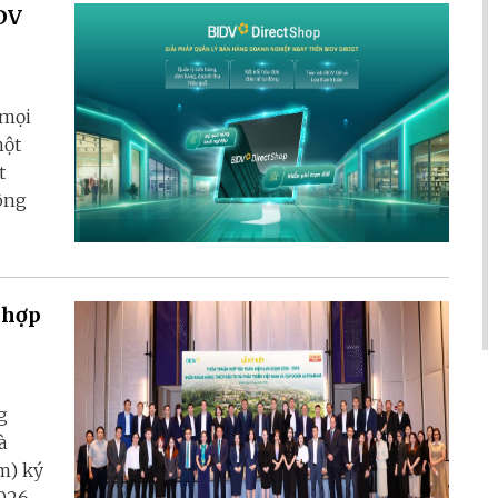
IDV
 mọi
một
t
ông
 hợp
g
à
m) ký