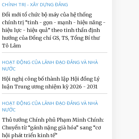
CHÍNH TRỊ - XÂY DỰNG ĐẢNG
Đổi mới tổ chức bộ máy của hệ thống
chính trị “tinh - gọn - mạnh - hiệu năng -
hiệu lực - hiệu quả” theo tinh thần định
hướng của Đồng chí GS, TS, Tổng Bí thư
Tô Lâm
HOẠT ĐỘNG CỦA LÃNH ĐẠO ĐẢNG VÀ NHÀ
NƯỚC
Hội nghị công bố thành lập Hội đồng Lý
luận Trung ương nhiệm kỳ 2026 - 2031
HOẠT ĐỘNG CỦA LÃNH ĐẠO ĐẢNG VÀ NHÀ
NƯỚC
Thủ tướng Chính phủ Phạm Minh Chính:
Chuyển từ “gánh nặng già hóa” sang “cơ
hội phát triển kinh tế”