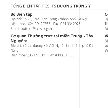
TỔNG BIÊN TẬP: PGS, TS
DƯƠNG TRUNG Ý
Bộ Biên tập:
C
Địa chỉ: Số 28, Trần Bình Trọng - thành phố Hà Nội
Đị
Điện thoại: 024 39429753 - Fax: 024 39429754
T
Email: bbttccs@tccs.org.vn
Đi
Cơ quan Thường trực tại miền Trung - Tây
V
Nguyên:
Đị
Địa chỉ: Số 69, đường Xô Viết Nghệ Tĩnh, thành phố Đà
vự
Nẵng
Đi
Điện thoại: (080) 51 301; Fax: (080) 51 303