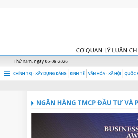
CƠ QUAN LÝ LUẬN CH
Thứ năm, ngày 06-08-2026
CHÍNH TRỊ - XÂY DỰNG ĐẢNG
KINH TẾ
VĂN HÓA - XÃ HỘI
QUỐC P
NGÂN HÀNG TMCP ĐẦU TƯ VÀ P