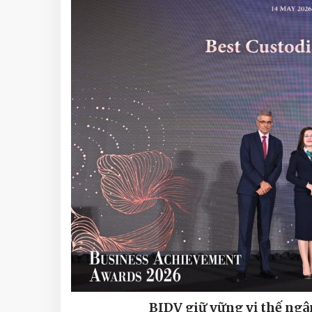
BIDV giữ vững vị thế ngâ