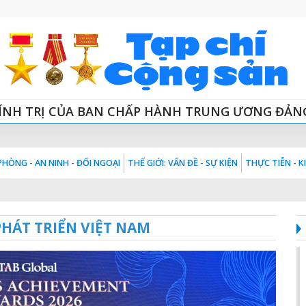
ÍNH TRỊ CỦA BAN CHẤP HÀNH TRUNG ƯƠNG ĐẢN
HÒNG - AN NINH - ĐỐI NGOẠI
THẾ GIỚI: VẤN ĐỀ - SỰ KIỆN
THỰC TIỄN - 
HÁT TRIỂN VIỆT NAM