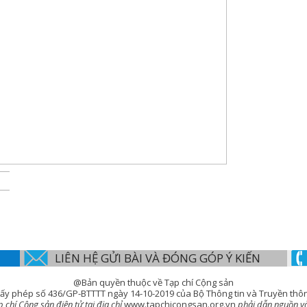
LIÊN HỆ GỬI BÀI VÀ ĐÓNG GÓP Ý KIẾN
@Bản quyền thuộc về Tạp chí Cộng sản
ấy phép số 436/GP-BTTTT ngày 14-10-2019 của Bộ Thông tin và Truyền thô
chí Cộng sản điện tử tại địa chỉ
www.tapchicongsan.org.vn
phải dẫn nguồn và