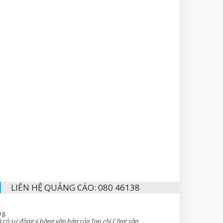
LIÊN HỆ QUẢNG CÁO: 080 46138
ng.
 có sự đồng ý bằng văn bản của Tạp chí Cộng sản