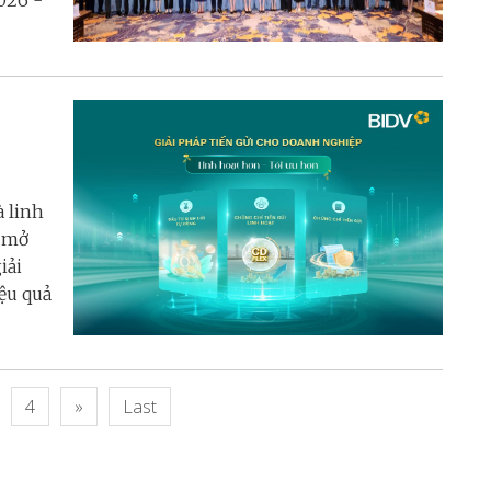
026 -
à linh
g mở
iải
ệu quả
4
»
Last