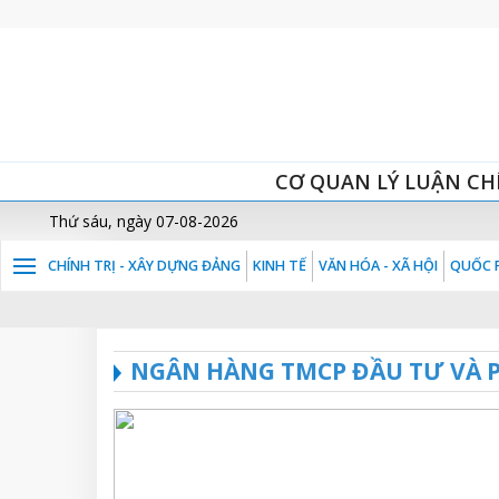
CƠ QUAN LÝ LUẬN CH
Thứ sáu, ngày 07-08-2026
CHÍNH TRỊ - XÂY DỰNG ĐẢNG
KINH TẾ
VĂN HÓA - XÃ HỘI
QUỐC P
NGÂN HÀNG TMCP ĐẦU TƯ VÀ P