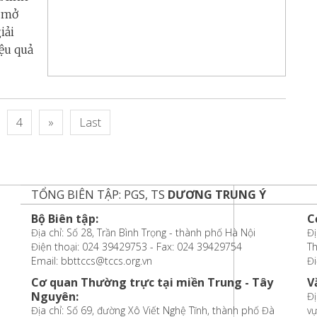
g mở
iải
ệu quả
4
»
Last
TỔNG BIÊN TẬP: PGS, TS
DƯƠNG TRUNG Ý
Bộ Biên tập:
C
Địa chỉ: Số 28, Trần Bình Trọng - thành phố Hà Nội
Đị
Điện thoại: 024 39429753 - Fax: 024 39429754
T
Email: bbttccs@tccs.org.vn
Đi
Cơ quan Thường trực tại miền Trung - Tây
V
Nguyên:
Đị
Địa chỉ: Số 69, đường Xô Viết Nghệ Tĩnh, thành phố Đà
vự