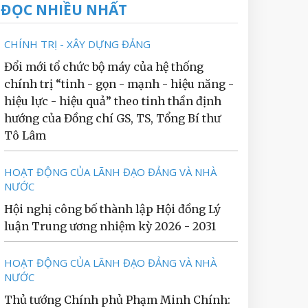
ĐỌC NHIỀU NHẤT
CHÍNH TRỊ - XÂY DỰNG ĐẢNG
Đổi mới tổ chức bộ máy của hệ thống
chính trị “tinh - gọn - mạnh - hiệu năng -
hiệu lực - hiệu quả” theo tinh thần định
hướng của Đồng chí GS, TS, Tổng Bí thư
Tô Lâm
HOẠT ĐỘNG CỦA LÃNH ĐẠO ĐẢNG VÀ NHÀ
NƯỚC
Hội nghị công bố thành lập Hội đồng Lý
luận Trung ương nhiệm kỳ 2026 - 2031
HOẠT ĐỘNG CỦA LÃNH ĐẠO ĐẢNG VÀ NHÀ
NƯỚC
Thủ tướng Chính phủ Phạm Minh Chính: