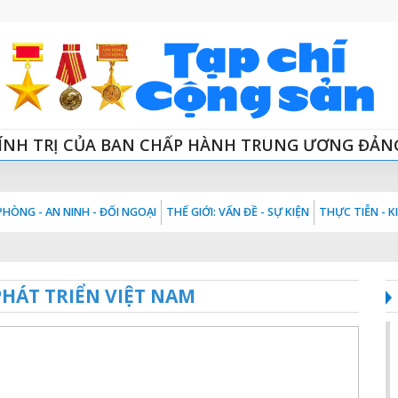
ÍNH TRỊ CỦA BAN CHẤP HÀNH TRUNG ƯƠNG ĐẢN
HÒNG - AN NINH - ĐỐI NGOẠI
THẾ GIỚI: VẤN ĐỀ - SỰ KIỆN
THỰC TIỄN - 
HÁT TRIỂN VIỆT NAM