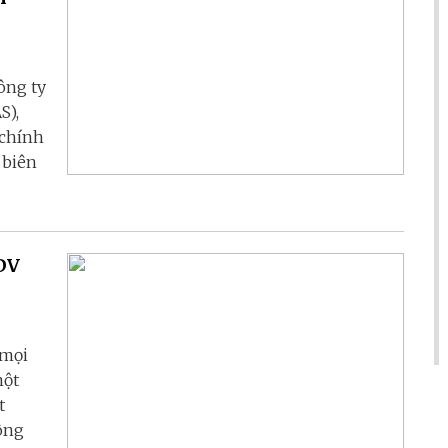
ông ty
S),
 chính
 biên
IDV
 mọi
một
t
ông