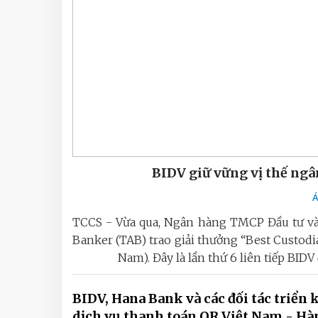
BIDV giữ vững vị thế ngâ
Á
TCCS - Vừa qua, Ngân hàng TMCP Đầu tư và 
Banker (TAB) trao giải thưởng “Best Custodi
Nam). Đây là lần thứ 6 liên tiếp BID
BIDV, Hana Bank và các đối tác triển 
dịch vụ thanh toán QR Việt Nam - Hà