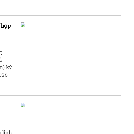
 hợp
g
à
m) ký
026 -
à linh