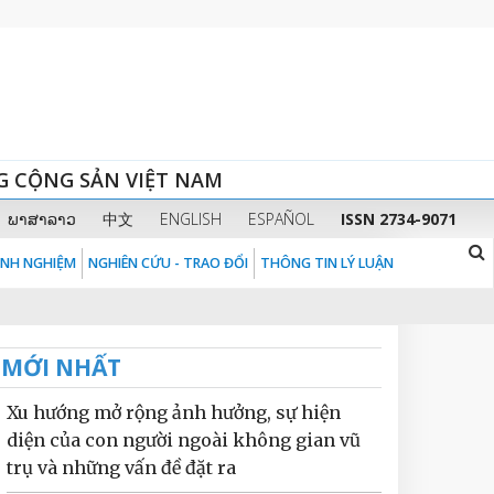
G CỘNG SẢN VIỆT NAM
ພາສາລາວ
中文
ENGLISH
ESPAÑOL
ISSN 2734-9071
KINH NGHIỆM
NGHIÊN CỨU - TRAO ĐỔI
THÔNG TIN LÝ LUẬN
MỚI NHẤT
Xu hướng mở rộng ảnh hưởng, sự hiện
diện của con người ngoài không gian vũ
trụ và những vấn đề đặt ra