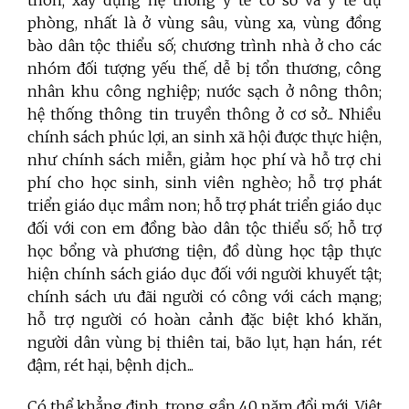
thôn; xây dựng hệ thống y tế cơ sở và y tế dự
phòng, nhất là ở vùng sâu, vùng xa, vùng đồng
bào dân tộc thiểu số; chương trình nhà ở cho các
nhóm đối tượng yếu thế, dễ bị tổn thương, công
nhân khu công nghiệp; nước sạch ở nông thôn;
hệ thống thông tin truyền thông ở cơ sở...
Nhiều
chính sách phúc lợi, an sinh xã hội được thực hiện,
như chính sách miễn, giảm học phí và hỗ trợ chi
phí cho học sinh, sinh viên nghèo; hỗ trợ phát
triển giáo dục mầm non; hỗ trợ phát triển giáo dục
đối với con em đồng bào dân tộc thiểu số; hỗ trợ
học bổng và phương tiện, đồ dùng học tập thực
hiện chính sách giáo dục đối với người khuyết tật;
chính sách ưu đãi người có công với cách mạng;
hỗ trợ người có hoàn cảnh đặc biệt khó khăn,
người dân vùng bị thiên tai, bão lụt, hạn hán, rét
đậm, rét hại, bệnh dịch...
Có thể khẳng định, trong gần 40 năm đổi mới, Việt