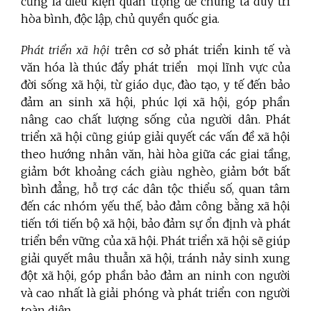
cũng là điều kiện quan trọng để chúng ta duy trì
hòa bình, độc lập, chủ quyền quốc gia.
Phát triển xã hội
trên cơ sở phát triển kinh tế và
văn hóa là thúc đẩy phát triển
mọi lĩnh vực của
đời sống xã hội, từ giáo dục, đào tạo, y tế đến
bảo
đảm an sinh xã hội, phúc lợi xã hội, góp phần
nâng cao chất lượng
sống của người dân. Phát
triển xã hội cũng giúp giải quyết các vấn đề xã hội
theo hướng nhân văn, hài hòa giữa các giai tầng,
giảm bớt khoảng cách giàu nghèo, giảm bớt bất
bình đẳng, hỗ trợ các dân tộc thiểu số, quan tâm
đến các nhóm yếu thế, bảo đảm công bằng xã hội
tiến tới tiến bộ xã hội, bảo đảm sự ổn định và phát
triển bền vững của xã hội. Phát triển xã hội sẽ giúp
giải quyết mâu thuẫn xã hội, tránh nảy sinh xung
đột xã hội, góp phần bảo đảm an ninh con người
và cao nhất là giải phóng và phát triển con người
toàn diện.