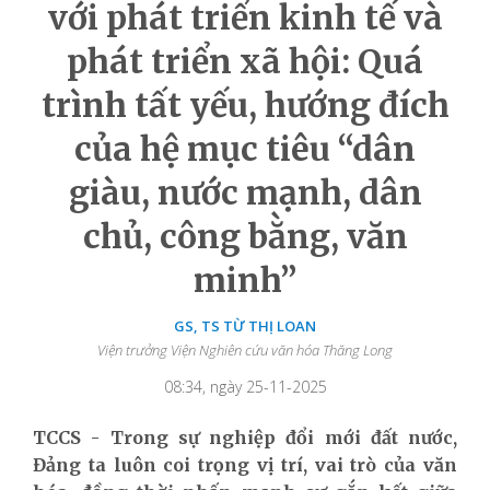
với phát triển kinh tế và
phát triển xã hội: Quá
trình tất yếu, hướng đích
của hệ mục tiêu “dân
giàu, nước mạnh, dân
chủ, công bằng, văn
minh”
GS, TS TỪ THỊ LOAN
Viện trưởng Viện Nghiên cứu văn hóa Thăng Long
08:34, ngày 25-11-2025
TCCS - Trong sự nghiệp đổi mới đất nước,
Đảng ta luôn coi trọng vị trí, vai trò của văn