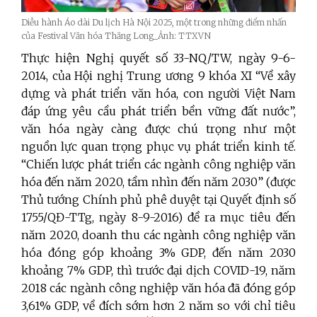
Diễu hành Áo dài Du lịch Hà Nội 2025, một trong những điểm nhấn
của Festival Văn hóa Thăng Long_Ảnh: TTXVN
Thực hiện Nghị quyết số 33
-NQ/TW, ngày 9-6-
2014, của Hội nghị Trung ương 9 khóa XI “Về xây
dựng và phát triển văn hóa, con người Việt Nam
đáp ứng yêu cầu phát triển bền vững đất nước
”,
văn hóa ngày càng được chú trọng như một
nguồn lực quan trọng phục vụ phát triển kinh tế.
“Chiến lược phát triển các ngành công nghiệp văn
hóa đến năm 2020, tầm nhìn đến năm 2030”
(được
Thủ tướng Chính phủ
phê duyệt tại Quyết định số
1755/QĐ-TTg,
ngày 8-9-2016) đề ra mục tiêu đến
năm 2020,
doanh thu các ngành công nghiệp văn
hóa đóng góp khoảng 3% GDP,
đến năm 2030
khoảng 7% GDP, thì trước đại dịch COVID-19, năm
2018 các ngành công nghiệp văn hóa đã đóng góp
3,61% GDP, về đích sớm hơn 2 năm so với chỉ tiêu