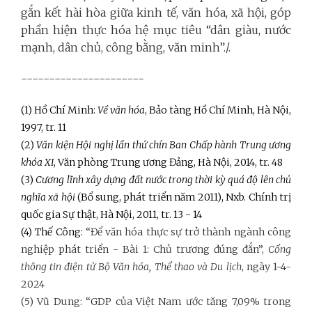
gắn kết hài hòa giữa kinh tế, văn hóa, xã hội, góp
phần hiện thực hóa hệ mục tiêu “dân giàu, nước
mạnh, dân chủ, công bằng, văn minh”./.
----------------------
(1) Hồ Chí Minh:
Về văn hóa
, Bảo tàng Hồ Chí Minh, Hà Nội,
1997, tr. 11
(2)
Văn kiện Hội nghị lần thứ chín Ban Chấp hành Trung ương
khóa XI
, Văn phòng Trung ương Đảng, Hà Nội, 2014, tr. 48
(3)
Cương lĩnh xây dựng đất nước trong thời kỳ quá độ lên chủ
nghĩa xã hội
(Bổ sung, phát triển năm 2011), Nxb. Chính trị
quốc gia Sự thật, Hà Nội, 2011, tr. 13 - 14
(4) Thế Công:
“Để văn hóa thực sự trở thành ngành công
nghiệp phát triển - Bài 1: Chủ trương đúng đắn”,
Cổng
thông tin điện tử Bộ Văn hóa, Thể thao và Du lịch
, ngày 1-4-
2024
(5) Vũ Dung: “GDP của Việt Nam ước tăng 7,09% trong