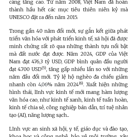
càng tăng cao. Từ năm 2008, Việt Nam đã hoàn
thành hầu hết các mục tiêu thiên niên kỷ mà
UNESCO đặt ra đến năm 2015.
Trong gần 40 năm đổi mới, sự gắn kết giữa phát
triển văn hóa với phát triển kinh tế, xã hội đã được
minh chứng rất rõ qua những thành tựu nổi bật
mà đất nước đạt được. Năm 2024, GDP của Việt
Nam đạt 476,3 tỷ
USD, GDP bình quân đầu người
(5)
đạt 4.700 USD
, tăng gấp nhiều lần so với những
năm đầu đổi mới. Tỷ lệ hộ nghèo đa chiều giảm
(6)
nhanh
còn
4,06
% năm 2024
. Xuất hiện những
hình thái, lĩnh vực kinh tế mới mang hàm lượng
văn hóa cao, như kinh tế xanh, kinh tế tuần hoàn,
kinh tế chia sẻ, công nghiệp bán dẫn, trí tuệ nhân
tạo (AI), năng lượng sạch...
Lĩnh vực an sinh xã hội, y tế, giáo dục và đào tạo,
khoa học và công nghệ, bảo vệ môi trường, xây