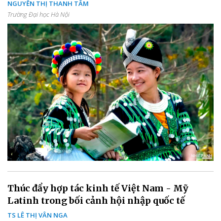
NGUYỄN THỊ THANH TÂM
Trường Đại học Hà Nội
Thúc đẩy hợp tác kinh tế Việt Nam - Mỹ
Latinh trong bối cảnh hội nhập quốc tế
TS LÊ THỊ VÂN NGA