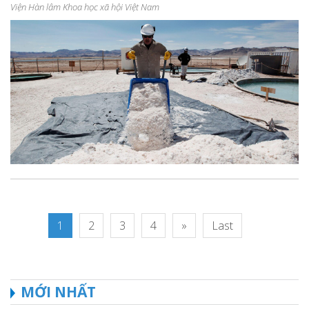
Viện Hàn lâm Khoa học xã hội Việt Nam
1
2
3
4
»
Last
MỚI NHẤT