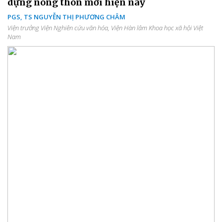
dựng nông thôn mới hiện nay
PGS, TS NGUYỄN THỊ PHƯƠNG CHÂM
Viện trưởng Viện Nghiên cứu văn hóa, Viện Hàn lâm Khoa học xã hội Việt
Nam