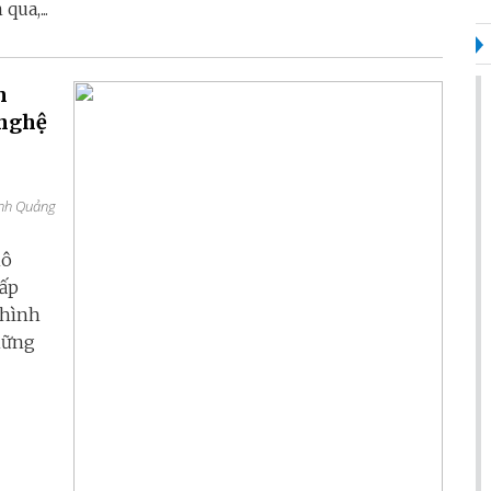
ua,...
h
 nghệ
mô
cấp
 hình
hững