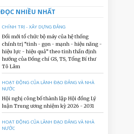
ĐỌC NHIỀU NHẤT
CHÍNH TRỊ - XÂY DỰNG ĐẢNG
Đổi mới tổ chức bộ máy của hệ thống
chính trị “tinh - gọn - mạnh - hiệu năng -
hiệu lực - hiệu quả” theo tinh thần định
hướng của Đồng chí GS, TS, Tổng Bí thư
Tô Lâm
HOẠT ĐỘNG CỦA LÃNH ĐẠO ĐẢNG VÀ NHÀ
NƯỚC
Hội nghị công bố thành lập Hội đồng Lý
luận Trung ương nhiệm kỳ 2026 - 2031
HOẠT ĐỘNG CỦA LÃNH ĐẠO ĐẢNG VÀ NHÀ
NƯỚC