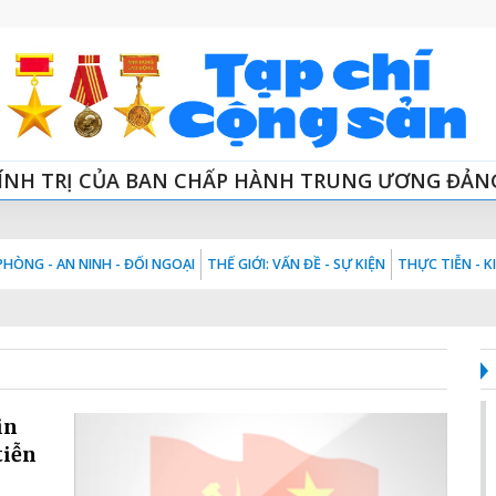
ÍNH TRỊ CỦA BAN CHẤP HÀNH TRUNG ƯƠNG ĐẢN
HÒNG - AN NINH - ĐỐI NGOẠI
THẾ GIỚI: VẤN ĐỀ - SỰ KIỆN
THỰC TIỄN - 
in
tiễn