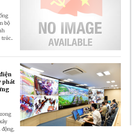
hống
ọn bộ
nh
rúc...
điện
y phát
vững
trong
xây
 động,