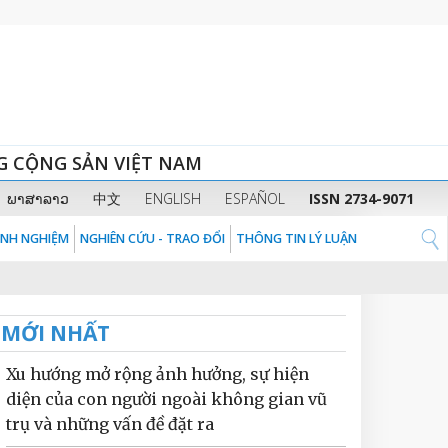
G CỘNG SẢN VIỆT NAM
ພາສາລາວ
中文
ENGLISH
ESPAÑOL
ISSN 2734-9071
KINH NGHIỆM
NGHIÊN CỨU - TRAO ĐỔI
THÔNG TIN LÝ LUẬN
MỚI NHẤT
Xu hướng mở rộng ảnh hưởng, sự hiện
diện của con người ngoài không gian vũ
trụ và những vấn đề đặt ra