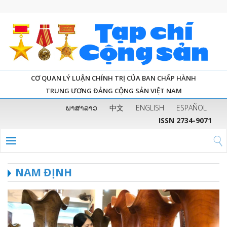
CƠ QUAN LÝ LUẬN CHÍNH TRỊ CỦA BAN CHẤP HÀNH
TRUNG ƯƠNG ĐẢNG CỘNG SẢN VIỆT NAM
ພາສາລາວ
中文
ENGLISH
ESPAÑOL
ISSN 2734-9071
NAM ĐỊNH