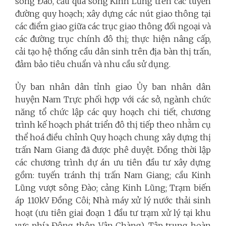
sông Đào, cầu qua sông Kinh Lũng trên các tuyến
đường quy hoạch; xây dựng các nút giao thông tại
các điểm giao giữa các trục giao thông đối ngoại và
các đường trục chính đô thị; thực hiện nâng cấp,
cải tạo hệ thống cầu dân sinh trên địa bàn thị trấn,
đảm bảo tiêu chuẩn và nhu cầu sử dụng.
Ủy ban nhân dân tỉnh giao Ủy ban nhân dân
huyện Nam Trực phối hợp với các sở, ngành chức
năng tổ chức lập các quy hoạch chi tiết, chương
trình kế hoạch phát triển đô thị tiếp theo nhằm cụ
thể hoá điều chỉnh Quy hoạch chung xây dựng thị
trấn Nam Giang đã được phê duyệt. Đồng thời lập
các chương trình dự án ưu tiên đầu tư xây dựng
gồm: tuyến tránh thị trấn Nam Giang; cầu Kinh
Lũng vượt sông Đào; cảng Kinh Lũng; Trạm biến
áp 110kV Đồng Côi; Nhà máy xử lý nước thải sinh
hoạt (ưu tiên giai đoạn 1 đầu tư trạm xử lý tại khu
vực phía Đông thôn Vân Chàng). Tập trung hoàn