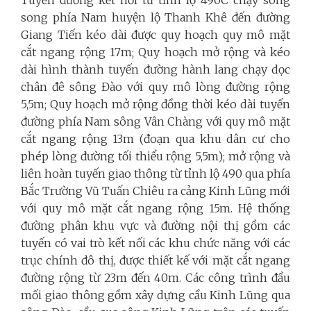
Tuyến đường kết nối từ tỉnh lộ 490C chạy song
song phía Nam huyện lộ Thanh Khê đến đường
Giang Tiến kéo dài được quy hoạch quy mô mặt
cắt ngang rộng 17m; Quy hoạch mở rộng và kéo
dài hình thành tuyến đường hành lang chạy dọc
chân đê sông Đào với quy mô lòng đường rộng
5,5m; Quy hoạch mở rộng đồng thời kéo dài tuyến
đường phía Nam sông Vân Chàng với quy mô mặt
cắt ngang rộng 13m (đoạn qua khu dân cư cho
phép lòng đường tối thiểu rộng 5,5m); mở rộng và
liên hoàn tuyến giao thông từ tỉnh lộ 490 qua phía
Bắc Trường Vũ Tuấn Chiêu ra cảng Kinh Lũng mới
với quy mô mặt cắt ngang rộng 15m. Hệ thống
đường phân khu vực và đường nội thị gồm các
tuyến có vai trò kết nối các khu chức năng với các
trục chính đô thị, được thiết kế với mặt cắt ngang
đường rộng từ 23m đến 40m. Các công trình đầu
mối giao thông gồm xây dựng cầu Kinh Lũng qua