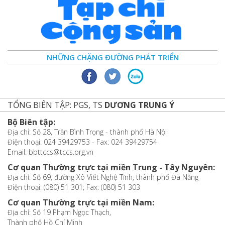
NHỮNG CHẶNG ĐƯỜNG PHÁT TRIỂN
TỔNG BIÊN TẬP: PGS, TS
DƯƠNG TRUNG Ý
Bộ Biên tập:
Địa chỉ: Số 28, Trần Bình Trọng - thành phố Hà Nội
Điện thoại: 024 39429753 - Fax: 024 39429754
Email: bbttccs@tccs.org.vn
Cơ quan Thường trực tại miền Trung - Tây Nguyên:
Địa chỉ: Số 69, đường Xô Viết Nghệ Tĩnh, thành phố Đà Nẵng
Điện thoại: (080) 51 301; Fax: (080) 51 303
Cơ quan Thường trực tại miền Nam:
Địa chỉ: Số 19 Phạm Ngọc Thạch,
Thành phố Hồ Chí Minh