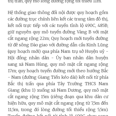
thị trấn, quy mô lòng đường rộng tối thiểu 11m.
Hệ thống giao thông đối nội được quy hoạch gồm
các đường trục chính liên kết các trung tâm đô thị,
kết nối trực tiếp với các tuyến tỉnh lộ 490C, 485B;
giữ nguyên quy mô tuyến đường Vàng B với mặt
cắt ngang rộng 22m; Quy hoạch mới tuyến đường
từ đê sông Đào giao với đường dẫn cầu Kinh Lũng
(quy hoạch mới) qua phía Nam trụ sở Huyện uỷ -
Hội đồng nhân dân - Ủy ban nhân dân huyện
sang xã Nam Hùng, quy mô mặt cắt ngang rộng
17m; quy hoạch tuyến đường mới theo hướng Bắc
- Nam (đường Giang Tiến kéo dài) kết nối từ phía
Bắc thị trấn qua phía Tây Trường THCS Nam
Giang (khu 1) xuống xã Nam Dương, quy mô mặt
cắt ngang rộng 15m (riêng đoạn qua khu dân cư
hiện hữu, quy mô mặt cắt ngang rộng từ 7,5m đến
11,5m, trong đó lòng đường tối thiểu rộng 5,5m).