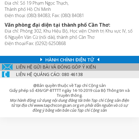
Địa chỉ: Số 19 Phạm Ngọc Thạch,
Thành phố Hồ Chí Minh
Điện thoại: (080) 84083; Fax: (080) 84081
Văn phòng đại diện tại thành phố Cần Thơ:
Địa chỉ: Phòng 302, Khu Hiệu Bộ, Học viện Chính trị Khu vực IV, số
6 Nguyễn Văn Cừ (nối dài), thành phố Cần Thơ
Điện thoại/Fax: (0292) 6250868
HÀNH CHÍNH ĐIỆN TỬ
LIÊN HỆ GỬI BÀI VÀ ĐÓNG GÓP Ý KIẾN
LIÊN HỆ QUẢNG CÁO: 080 46138
@Bản quyền thuộc về Tạp chí Cộng sản
Giấy phép số 436/GP-BTTTT ngày 14-10-2019 của Bộ Thông tin và
Truyền thông.
Mọi hành động sử dụng nội dung đăng tải trên Tạp chí Cộng sản điện
tử tại địa chỉ
www.tapchicongsan.org.vn
phải dẫn nguồn và có sự
đồng ý bằng văn bản của Tạp chí Cộng sản