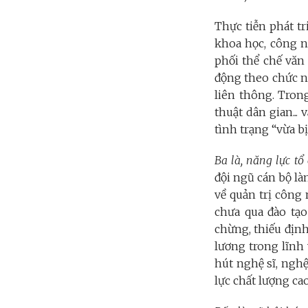
Thực tiễn phát tr
khoa học, công ng
phối thể chế văn
động theo chức nă
liên thông. Tron
thuật dân gian...
tình trạng “vừa bị
Ba là, năng lực t
đội ngũ cán bộ là
về quản trị công 
chưa qua đào tạ
chừng, thiếu định
lương trong lĩnh 
hút nghệ sĩ, nghệ
lực chất lượng ca