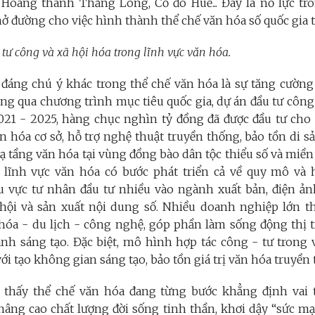
Hoàng thành Thăng Long, Cố đô Huế... Đây là nỗ lực tr
 đường cho việc hình thành thể chế văn hóa số quốc gia t
 tư công và xã hội hóa trong lĩnh vực văn hóa.
đáng chú ý khác trong thể chế văn hóa là sự tăng cường
ông qua chương trình mục tiêu quốc gia, dự án đầu tư côn
021 - 2025, hàng chục nghìn tỷ đồng đã được đầu tư cho
n hóa cơ sở, hỗ trợ nghệ thuật truyền thống, bảo tồn di s
ạ tầng văn hóa tại vùng đồng bào dân tộc thiểu số và miền
 lĩnh vực văn hóa có bước phát triển cả về quy mô và
 vực tư nhân đầu tư nhiều vào ngành xuất bản, điện ản
ễ hội và sản xuất nội dung số. Nhiều doanh nghiệp lớn 
n hóa - du lịch - công nghệ, góp phần làm sống động thị 
anh sáng tạo. Đặc biệt, mô hình hợp tác công - tư trong
ới tạo không gian sáng tạo, bảo tồn giá trị văn hóa truyền t
o thấy thể chế văn hóa đang từng bước khẳng định vai 
 nâng cao chất lượng đời sống tinh thần, khơi dậy “sức 