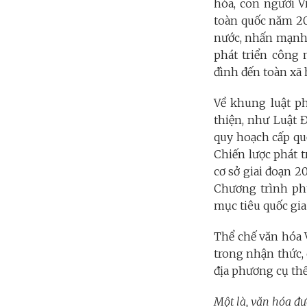
hóa, con người V
toàn quốc năm 202
nước, nhấn mạnh 
phát triển công
đình đến toàn xã 
Về khung luật p
thiện, như Luật Đ
quy hoạch cấp qu
Chiến lược phát t
cơ sở giai đoạn 
Chương trình phụ
mục tiêu quốc gia 
Thể chế văn hóa V
trong nhận thức,
địa phương cụ thể
Một là, văn hóa đư