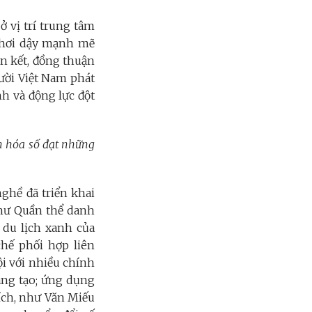
ở vị trí trung tâm
“Khơi dậy mạnh mẽ
àn kết, đồng thuận
gười Việt Nam phát
nh và động lực đột
ăn hóa số đạt những
ghề đã triển khai
như Quần thể danh
 du lịch xanh của
hế phối hợp liên
i với nhiều chính
áng tạo; ứng dụng
tích, như Văn Miếu