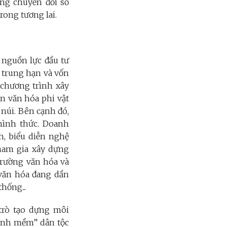
ong chuyển đổi số
rong tương lai.
 nguồn lực đầu tư
g trung hạn và vốn
 chương trình xây
ản văn hóa phi vật
 núi. Bên cạnh đó,
 hình thức. Doanh
h, biểu diễn nghệ
tham gia xây dựng
trường văn hóa và
 văn hóa đang dần
hống...
trò tạo dựng môi
mạnh mềm” dân tộc