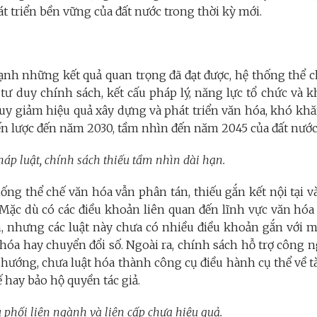
át triển bền vững của đất nước trong thời kỳ mới.
ạnh những kết quả quan trọng đã đạt được, hệ thống thể c
 tư duy chính sách, kết cấu pháp lý, năng lực tổ chức và 
uy giảm hiệu quả xây dựng và phát triển văn hóa, khó khă
iến lược đến năm 2030, tầm nhìn đến năm 2045 của đất
háp luật, chính sách thiếu tầm nhìn dài hạn.
hống thể chế văn hóa vẫn phân tán, thiếu gắn kết nội tại v
Mặc dù có các điều khoản liên quan đến lĩnh vực văn hóa 
, nhưng các luật này chưa có nhiều điều khoản gắn với mụ
óa hay chuyển đổi số. Ngoài ra, chính sách hỗ trợ công n
ướng, chưa luật hóa thành công cụ điều hành cụ thể về tà
ế hay bảo hộ quyền tác giả.
u phối liên ngành và liên cấp chưa hiệu quả.