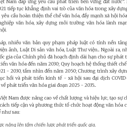
iệt Nam đáp ứng yêu cầu phát triển bền vững đất nước”.
1 tiếp tục khẳng định vai trò của văn hóa trong xây dựng
yêu cầu hoàn thiện thể chế văn hóa, đẩy mạnh xã hội hóa 
 nghiệp văn hóa, xây dựng môi trường văn hóa lành mạn
hội.
háp, nhiều văn bản quy phạm pháp luật có tính nền tản
iện ảnh, Luật Di sản văn hóa, Luật Thư viện... Ngoài ra, n
ốc gia của Chính phủ đã hoạch định dài hạn cho sự phát t
riển văn hóa đến năm 2030; Quy hoạch hệ thống thiết chế 
2021 - 2030, tầm nhìn đến năm 2050; Chương trình xây dự
c hồi và phát triển kinh tế - xã hội sau đại dịch COVID
về phát triển văn hóa giai đoạn 2025 - 2035...
iệt Nam được nâng cao về chất lượng và hiệu lực, tạo sự 
 cách tiếp cận và phương thức tổ chức hoạt động văn hóa 
 như sau:
ợc nâng lên tầm chiến lược phát triển quốc gia.