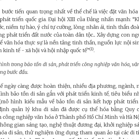
ước tiến quan trọng nhất về thể chế là việc đặt văn hóa 
 phát triển quốc gia. Đại hội XIII của Đảng nhấn mạnh: 
c, niềm tự hào, ý chí tự cường, lòng nhân ái, tinh thần đo
ng phát triển đất nước của toàn dân tộc... Xây dựng con n
. để văn hóa thực sự là nền tảng tinh thần, nguồn lực nội si
(1)
n kinh tế - xã hội và hội nhập quốc tế”
.
hình trong bảo tồn di sản, phát triển công nghiệp văn hóa, v
ọng bước đầu.
hế ngày càng được hoàn thiện, nhiều địa phương, ngành, n
nh bảo tồn di sản gắn với phát triển kinh tế, tiêu biểu 
mô hình kiểu mẫu về bảo tồn di sản kết hợp phát triển
định quản lý khu di sản đã được cụ thể hóa bằng Quy c
ển công nghiệp văn hóa ở Thành phố Hồ Chí Minh và Hà Nộ
không gian sáng tạo, nghệ thuật đương đại, khởi nghiệp s
hóa di sản, thử nghiệm ứng dụng tham quan ảo tại các di 