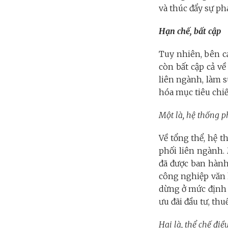
và thúc đẩy sự ph
Hạn chế, bất cập
Tuy nhiên, bên c
còn bất cập cả về
liên ngành, làm s
hóa mục tiêu ch
Một là, hệ thống p
Về tổng thể, hệ t
phối liên ngành. 
đã được ban hành
công nghiệp văn h
dừng ở mức định h
ưu đãi đầu tư, thu
Hai là, thể chế điề