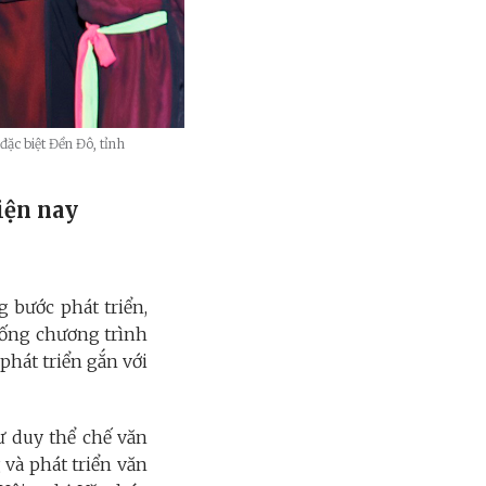
đặc biệt Đền Đô, tỉnh
iện nay
 bước phát triển,
hống chương trình
phát triển gắn với
ư duy thể chế văn
và phát triển văn