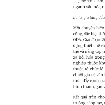
- Quốc Tử Giám, 
ngành văn hóa, mở
Ba là, gia tăng đầu
Một chuyển biến 
công, đặc biệt th
ODA. Giai đoạn 2
dựng thiết chế vă
thể và nâng cấp h
xã hội hóa trong
nghiệp thuộc khu
thuật, tổ chức l
chuỗi giá trị vă
thúc đẩy cạnh tr
hình thành, gắn v
Kết quả trên ch
trường sáng tạo,