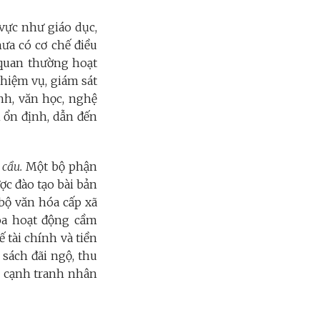
 vực như giáo dục,
hưa có cơ chế điều
 quan thường hoạt
nhiệm vụ, giám sát
nh, văn học, nghệ
h ổn định, dẫn đến
 cầu.
Một bộ phận
ợc đào tạo bài bản
 bộ văn hóa cấp xã
óa hoạt động cầm
 tài chính và tiền
 sách đãi ngộ, thu
h cạnh tranh nhân