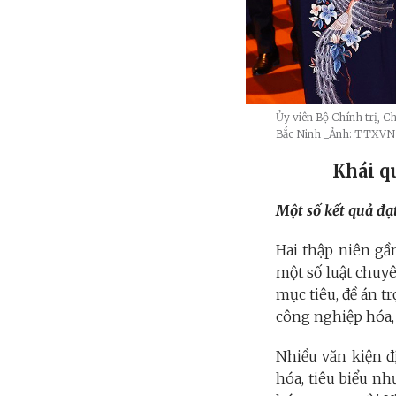
Ủy viên Bộ Chính trị, Ch
Bắc Ninh
_Ảnh: TTXVN
Khái q
Một số kết quả đạ
Hai thập niên gầ
một số luật chuy
mục tiêu, đề án t
công nghiệp hóa, 
Nhiều văn kiện đ
hóa, tiêu biểu nh