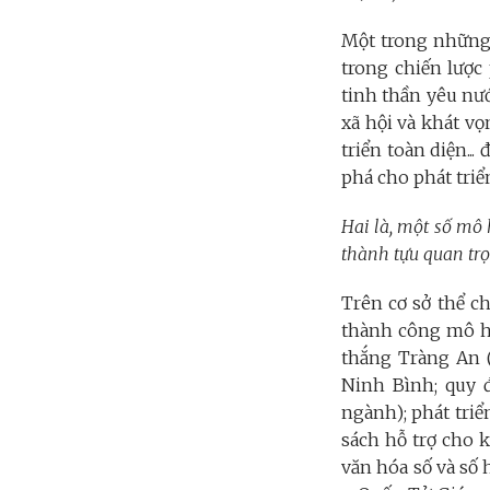
Một trong những b
trong chiến lược
tinh thần yêu nướ
xã hội và khát vọ
triển toàn diện..
phá cho phát triể
Hai là, một số mô 
thành tựu quan tr
Trên cơ sở thể c
thành công mô hì
thắng Tràng An (
Ninh Bình; quy 
ngành); phát tri
sách hỗ trợ cho 
văn hóa số và số 