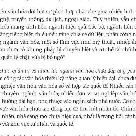
iển văn hóa đòi hỏi sự phối hợp chặt chẽ giữa nhiều lĩnh
hệ, truyền thông, du lịch, ngoại giao... Tuy nhiên, vẫn c
 hóa mang tính liên ngành hiệu quả. Các bộ, ngành liên
ng riêng biệt, thiếu nền tảng chia sẻ dữ liệu, phân công 
g ngành văn hóa, một số lĩnh vực như mỹ thuật, nhiếp ả
 vẫn chưa có khung pháp lý chuyên biệt và cơ chế tài chín
 quản lý chặt, vừa bị bỏ ngỏ”.
ổ chức, quản trị và nhân lực ngành văn hóa chưa đáp ứng yêu
m công tác văn hóa thiếu kỹ năng quản lý hiện đại, chưa đư
nghiệp văn hóa, văn hóa số và hợp tác quốc tế. Nhiều cán
o chuyên ngành văn hóa; nhiều đơn vị sự nghiệp văn h
 hướng dài hạn, phụ thuộc vào ngân sách nhà nước. Cơ chế
vực văn hóa chưa tạo động lực để thu hút nhân tài. Chính
 nhân, nhà sáng tạo chưa hiệu quả, nhất là trong bối cản
o với khu vực tư nhân và quốc tế.