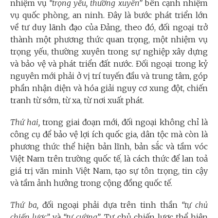
nhiệm vụ
“trọng yếu, thường xuyên”
bên cạnh nhiệm
vụ quốc phòng, an ninh. Đây là bước phát triển lớn
về tư duy lãnh đạo của Đảng, theo đó, đối ngoại trở
thành một phương thức quan trọng, một nhiệm vụ
trọng yếu, thường xuyên trong sự nghiệp xây dựng
và bảo vệ và phát triển đất nước. Đối ngoại trong kỷ
nguyên mới phải ở vị trí tuyến đầu và trung tâm, góp
phần nhận diện và hóa giải nguy cơ xung đột, chiến
tranh từ sớm, từ xa, từ nơi xuất phát.
Thứ hai,
trong giai đoạn mới, đối ngoại không chỉ là
công cụ để bảo vệ lợi ích quốc gia, dân tộc mà còn là
phương thức thể hiện bản lĩnh, bản sắc và tầm vóc
Việt Nam trên trường quốc tế, là cách thức để lan toả
giá trị văn minh Việt Nam, tạo sự tôn trọng, tin cậy
và tầm ảnh hưởng trong cộng đồng quốc tế.
Thứ ba,
đối ngoại phải dựa trên tinh thần
“tự chủ
chiến lược”
và
“tự cường”
. Tự chủ chiến lược thể hiện