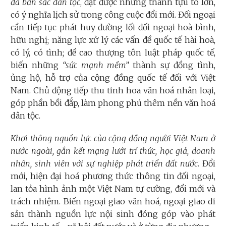
đà bản sắc dân tộc
, đạt được những thành tựu to lớn,
có ý nghĩa lịch sử trong công cuộc đổi mới. Đối ngoại
cần tiếp tục phát huy đường lối đối ngoại hoà bình,
hữu nghị; năng lực xử lý các vấn đề quốc tế hài hoà,
có lý, có tình; đề cao thượng tôn luật pháp quốc tế,
biến những
“sức mạnh mềm”
thành sự đồng tình,
ủng hộ, hỗ trợ của cộng đồng quốc tế đối với Việt
Nam. Chủ động tiếp thu tinh hoa văn hoá nhân loại,
góp phần bồi đắp, làm phong phú thêm nền văn hoá
dân tộc.
Khơi thông nguồn lực của cộng đồng người Việt Nam ở
nước ngoài, gắn kết mạng lưới
trí thức,
học giả, doanh
nhân, sinh viên với sự nghiệp phát triển đất nước.
Đổi
mới, hiện đại hoá phương thức thông tin đối ngoại,
lan tỏa hình ảnh một Việt Nam tự cường, đổi mới và
trách nhiệm. Biến ngoại giao văn hoá, ngoại giao di
sản thành nguồn lực nội sinh đóng góp vào phát