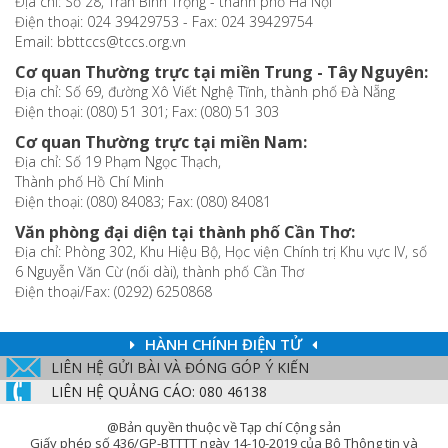
Địa chỉ: Số 28, Trần Bình Trọng - thành phố Hà Nội
Điện thoại: 024 39429753 - Fax: 024 39429754
Email: bbttccs@tccs.org.vn
Cơ quan Thường trực tại miền Trung - Tây Nguyên:
Địa chỉ: Số 69, đường Xô Viết Nghệ Tĩnh, thành phố Đà Nẵng
Điện thoại: (080) 51 301; Fax: (080) 51 303
Cơ quan Thường trực tại miền Nam:
Địa chỉ: Số 19 Phạm Ngọc Thạch,
Thành phố Hồ Chí Minh
Điện thoại: (080) 84083; Fax: (080) 84081
Văn phòng đại diện tại thành phố Cần Thơ:
Địa chỉ: Phòng 302, Khu Hiệu Bộ, Học viện Chính trị Khu vực IV, số
6 Nguyễn Văn Cừ (nối dài), thành phố Cần Thơ
Điện thoại/Fax: (0292) 6250868
HÀNH CHÍNH ĐIỆN TỬ
LIÊN HỆ GỬI BÀI VÀ ĐÓNG GÓP Ý KIẾN
LIÊN HỆ QUẢNG CÁO: 080 46138
@Bản quyền thuộc về Tạp chí Cộng sản
Giấy phép số 436/GP-BTTTT ngày 14-10-2019 của Bộ Thông tin và