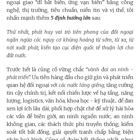
ngoại giao “dĩ bất biến, ứng vạn biến” bằng công
nghệ, thị trường, tiêu chuẩn, niền tin và vị thế, tôi
nhấn mạnh thêm
5 định hướng lớn
sau:
Thứ nhất, phát huy vai trò tiên phong của đối ngoại
ngăn ngừa các nguy cơ khủng hoảng từ sớm, từ xa, từ
nơi xuất phát; kiến tạo cục diện quốc tế thuận lợi cho
đất nước.
Trước hết là củng cố vững chắc
“vành đai an ninh -
phát triển”.
Ưu tiên hàng đầu cho giữ gìn và phát triển
quan hệ đối ngoại
với các nước láng giềng
; tăng cường
tin cậy chính trị, kết nối chiến lược về hạ tầng, năng
lượng, logistics, văn hóa, khoa học - kỹ thuật... để đan
xen lợi ích lâu dài; phối hợp chặt chẽ để xử lý hài hòa
các vấn đề biên giới, an ninh nguồn nước, an ninh
không gian, các thách thức phi truyền thống; kiểm
soát tốt bất đồng, giải quyết tranh chấp bằng biện
pháp hoà bình. Củng cố đoàn kết, thống nhất, nâng