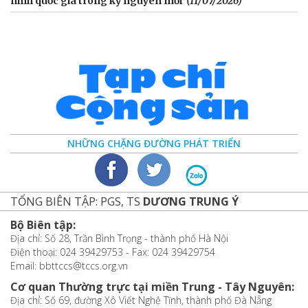
ninh quốc gia trong kỷ nguyên mới
(11/07/2026)
NHỮNG CHẶNG ĐƯỜNG PHÁT TRIỂN
TỔNG BIÊN TẬP: PGS, TS
DƯƠNG TRUNG Ý
Bộ Biên tập:
Địa chỉ: Số 28, Trần Bình Trọng - thành phố Hà Nội
Điện thoại: 024 39429753 - Fax: 024 39429754
Email: bbttccs@tccs.org.vn
Cơ quan Thường trực tại miền Trung - Tây Nguyên:
Địa chỉ: Số 69, đường Xô Viết Nghệ Tĩnh, thành phố Đà Nẵng