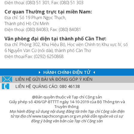
Điện thoại: (080) 51 301; Fax: (080) 51 303
Cơ quan Thường trực tại miền Nam:
Địa chỉ: Số 19 Phạm Ngọc Thạch,
Thành phố Hồ Chí Minh
Điện thoại: (080) 84083; Fax: (080) 84081
Văn phòng đại diện tại thành phố Cần Thơ:
Địa chỉ: Phòng 302, Khu Hiệu Bộ, Học viện Chính trị Khu vực IV, số
6 Nguyễn Văn Cừ (nối dài), thành phố Cần Thơ
Điện thoại/Fax: (0292) 6250868
HÀNH CHÍNH ĐIỆN TỬ
LIÊN HỆ GỬI BÀI VÀ ĐÓNG GÓP Ý KIẾN
LIÊN HỆ QUẢNG CÁO: 080 46138
@Bản quyền thuộc về Tạp chí Cộng sản
Giấy phép số 436/GP-BTTTT ngày 14-10-2019 của Bộ Thông tin và
Truyền thông.
Mọi hành động sử dụng nội dung đăng tải trên Tạp chí Cộng sản điện
tử tại địa chỉ
www.tapchicongsan.org.vn
phải dẫn nguồn và có sự
đồng ý bằng văn bản của Tạp chí Cộng sản