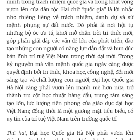
mình trong trách nhiệm quốc gia và trong khát vọng
vươn lên của dân tộc. Hai chữ “quốc gia” là lời nhắc
nhở thiêng liêng về trách nhiệm, danh dự và sứ
mệnh phụng sự đất nước. Đó phải là nơi hội tụ
những bộ óc ưu tú, khơi mở chân trời tri thức mới,
góp phần giải đáp các vấn đề lớn của phát triển, đào
tạo những con người có năng lực dẫn dắt và hun đúc
bản lĩnh trí tuệ Việt Nam trong thời đại mới. Trong
kỷ nguyên mà vận mệnh quốc gia ngày càng được
quyết định bởi tri thức, khoa học, công nghệ, đổi mới
sáng tạo và chất lượng con người, Đại học Quốc gia
Hà Nội càng phải vươn lên mạnh mẽ hơn nữa, trở
thành trụ cột học thuật hàng đầu, trung tâm sáng
tạo lớn, lực lượng tiên phong của giáo dục đại học
Việt Nam; đồng thời là một gương mặt tiêu biểu, có
uy tín của trí tuệ Việt Nam trên trường quốc tế.
Thứ hai,
Đại học Quốc gia Hà Nội phải vươn lên