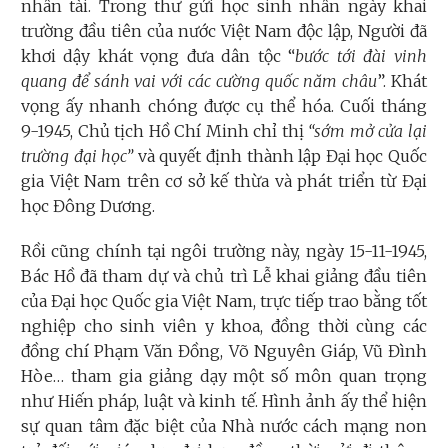
nhân tài. Trong thư gửi học sinh nhân ngày khai
trường đầu tiên của nước Việt Nam độc lập, Người đã
khơi dậy khát vọng đưa dân tộc “
bước tới đài vinh
quang để sánh vai với các cường quốc năm châu
”. Khát
vọng ấy nhanh chóng được cụ thể hóa. Cuối tháng
9-1945, Chủ tịch Hồ Chí Minh chỉ thị
“sớm mở cửa lại
trường đại học”
và quyết định thành lập Đại học Quốc
gia Việt Nam trên cơ sở kế thừa và phát triển từ Đại
học Đông Dương.
Rồi cũng chính tại ngôi trường này, ngày 15-11-1945,
Bác Hồ đã tham dự và chủ trì Lễ khai giảng đầu tiên
của Đại học Quốc gia Việt Nam, trực tiếp trao bằng tốt
nghiệp cho sinh viên y khoa, đồng thời cùng các
đồng chí Phạm Văn Đồng, Võ Nguyên Giáp, Vũ Đình
Hòe… tham gia giảng dạy một số môn quan trọng
như Hiến pháp, luật và kinh tế. Hình ảnh ấy thể hiện
sự quan tâm đặc biệt của Nhà nước cách mạng non