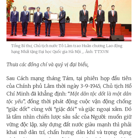
Tổng Bí thư, Chủ tịch nước Tô Lâm trao Huân chương Lao động
hạng Nhất tặng Đại học Quốc gia Hà Nội
_. Ảnh: TTXVN
Thưa các đồng chí và quý vị đại biểu,
Sau Cách mạng tháng Tám, tại phiên họp đầu tiên
của Chính phủ Lâm thời ngày 3-9-1945, Chủ tịch Hồ
Chí Minh đã khẳng định: “
Một dân tộc dốt là một dân
tộc yếu
”, đồng thời phát động cuộc vận động chống
“giặc dốt” cùng với “giặc đói” và giặc ngoại xâm. Đó
là tầm nhìn chiến lược sâu sắc của Người: muốn giữ
vững độc lập, xây dựng đất nước giàu mạnh thì phải
khai mở dân trí, chấn hưng dân khí và trọng dụng