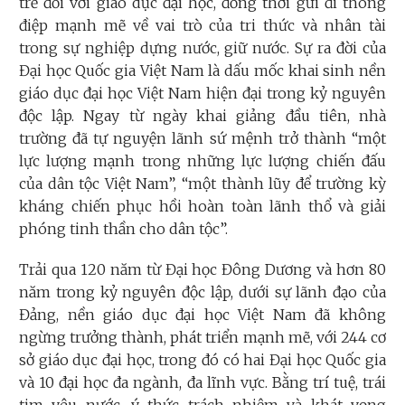
trẻ đối với giáo dục đại học, đồng thời gửi đi thông
điệp mạnh mẽ về vai trò của tri thức và nhân tài
trong sự nghiệp dựng nước, giữ nước. Sự ra đời của
Đại học Quốc gia Việt Nam là dấu mốc khai sinh nền
giáo dục đại học Việt Nam hiện đại trong kỷ nguyên
độc lập. Ngay từ ngày khai giảng đầu tiên, nhà
trường đã tự nguyện lãnh sứ mệnh trở thành “một
lực lượng mạnh trong những lực lượng chiến đấu
của dân tộc Việt Nam”, “một thành lũy để trường kỳ
kháng chiến phục hồi hoàn toàn lãnh thổ và giải
phóng tinh thần cho dân tộc”.
Trải qua 120 năm từ Đại học Đông Dương và hơn 80
năm trong kỷ nguyên độc lập, dưới sự lãnh đạo của
Đảng, nền giáo dục đại học Việt Nam đã không
ngừng trưởng thành, phát triển mạnh mẽ, với 244 cơ
sở giáo dục đại học, trong đó có hai Đại học Quốc gia
và 10 đại học đa ngành, đa lĩnh vực. Bằng trí tuệ, trái
tim yêu nước, ý thức trách nhiệm và khát vọng