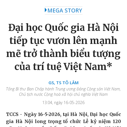
MEGA STORY
Đại học Quốc gia Hà Nội
tiếp tục vươn lên mạnh
mẽ trở thành biểu tượng
của trí tuệ Việt Nam
*
GS, TS TÔ LÂM
Tổng Bí thư Ban Chấp hành Trung ương Đảng Cộng sản Việt Nam,
Chủ tịch nước Cộng hoà xã hội chủ nghĩa Việt Nam
13:04, ngày 16-05-2026
TCCS - Ngày 16-5-2026, tại Hà Nội, Đại học Quốc
gia Hà Nội long trọng tổ chức Lễ kỷ niệm 120