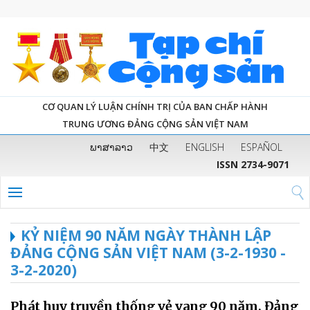
CƠ QUAN LÝ LUẬN CHÍNH TRỊ CỦA BAN CHẤP HÀNH
TRUNG ƯƠNG ĐẢNG CỘNG SẢN VIỆT NAM
ພາສາລາວ
中文
ENGLISH
ESPAÑOL
ISSN 2734-9071
KỶ NIỆM 90 NĂM NGÀY THÀNH LẬP
ĐẢNG CỘNG SẢN VIỆT NAM (3-2-1930 -
3-2-2020)
Phát huy truyền thống vẻ vang 90 năm, Đảng