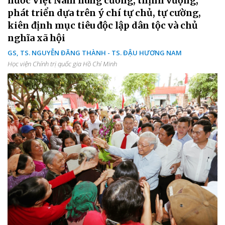
nước Việt Nam hùng cường, thịnh vượng,
phát triển dựa trên ý chí tự chủ, tự cường,
kiên định mục tiêu độc lập dân tộc và chủ
nghĩa xã hội
GS, TS. NGUYỄN ĐĂNG THÀNH - TS. ĐẬU HƯƠNG NAM
Học viện Chính trị quốc gia Hồ Chí Minh