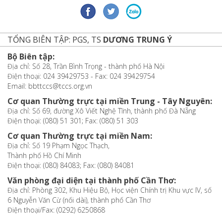
TỔNG BIÊN TẬP: PGS, TS
DƯƠNG TRUNG Ý
Bộ Biên tập:
Địa chỉ: Số 28, Trần Bình Trọng - thành phố Hà Nội
Điện thoại: 024 39429753 - Fax: 024 39429754
Email: bbttccs@tccs.org.vn
Cơ quan Thường trực tại miền Trung - Tây Nguyên:
Địa chỉ: Số 69, đường Xô Viết Nghệ Tĩnh, thành phố Đà Nẵng
Điện thoại: (080) 51 301; Fax: (080) 51 303
Cơ quan Thường trực tại miền Nam:
Địa chỉ: Số 19 Phạm Ngọc Thạch,
Thành phố Hồ Chí Minh
Điện thoại: (080) 84083; Fax: (080) 84081
Văn phòng đại diện tại thành phố Cần Thơ:
Địa chỉ: Phòng 302, Khu Hiệu Bộ, Học viện Chính trị Khu vực IV, số
6 Nguyễn Văn Cừ (nối dài), thành phố Cần Thơ
Điện thoại/Fax: (0292) 6250868